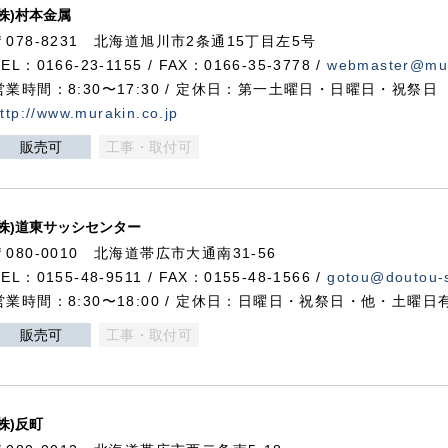
(株)村本金属
〒078-8231 北海道旭川市2条通15丁目左5号
TEL：0166-23-1155 / FAX：0166-35-3778 /
webmaster@mur
営業時間：8:30〜17:30 / 定休日：第一土曜日・日曜日・祝祭日
ttp://www.murakin.co.jp
販売可
工事・取付可
(株)道東サッシセンター
〒080-0010 北海道帯広市大通南31-56
TEL：0155-48-9511 / FAX：0155-48-1566 /
gotou@doutou-s
営業時間：8:30〜18:00 / 定休日：日曜日・祝祭日・他・土曜日
販売可
工事・取付可
(株)反町