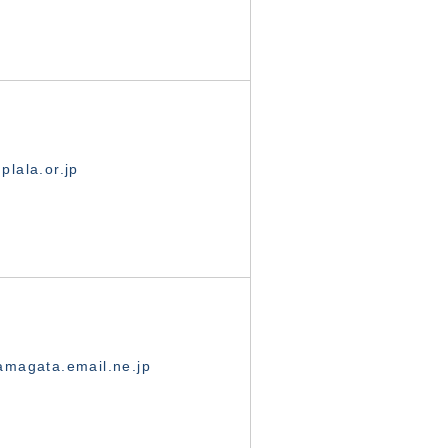
lala.or.jp
magata.email.ne.jp