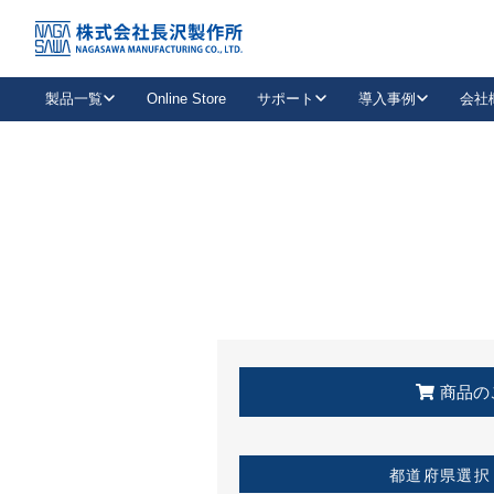
トップ
KSS加盟店・取扱店情報
店舗一覧
製品一覧
Online Store
サポート
導入事例
会社
新卒採用
会社情報
事業内容
中途採用
お問い合わせ
社会貢献活動
パート
2026年度採用情報
キャリア採用・専門職
メールフォームはこちら
工場で
キーレックス
レバーハンドル
キーレックス
機械式ボタン錠
室内用ドアハンドル
導入事例一覧
装
メールニュース
製品検索
お知らせ一覧
よくある質問（FAQ）
特集
簡単診断
教育機関
21
お客様に適したキーレックスをお探しいただけます。
廃番品情報
発
医療機関
品番から探す
取扱店情報
キーレックスを品番からお探しいただけます。
詳し
企業様採用事
商品の
お役立ち情報
都道府県選択