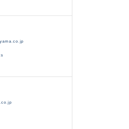
yama.co.jp
ts
.co.jp