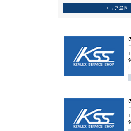
エリア選択
h