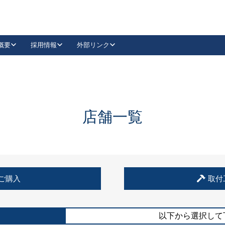
概要
採用情報
外部リンク
YouTube
Instagram
採用
キーレックスカタログ請求
の製品組み立て等
請求フォームはこちら
古代・古代NEO
レバーハンドル
Vi-Clear
古代・古代NEO
飾錠
導入事例一覧
抗ウイルス・抗菌製品
導入事例一覧
Facebook
LinkedIn
店舗一覧
00 / 1100から簡単に交換できるキーレックス4000を
日本ロック工業会
売開始しました。
外部サイト
く見る
例
ご購入
取付
長期住宅使用部材標準化推進協議会
外部サイト
以下から選択して