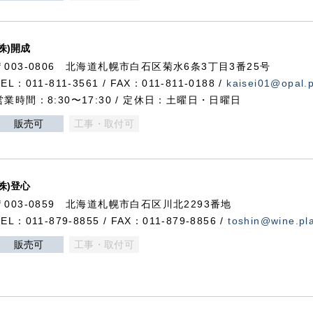
(株)開成
〒003-0806 北海道札幌市白石区菊水6条3丁目3番25号
TEL：011-811-3561 / FAX：011-811-0188 /
kaisei01@opal.pl
営業時間：8:30〜17:30 / 定休日：土曜日・日曜日
販売可
工事・取付可
(株)登心
〒003-0859 北海道札幌市白石区川北2293番地
TEL：011-879-8855 / FAX：011-879-8856 /
toshin@wine.pla
販売可
工事・取付可