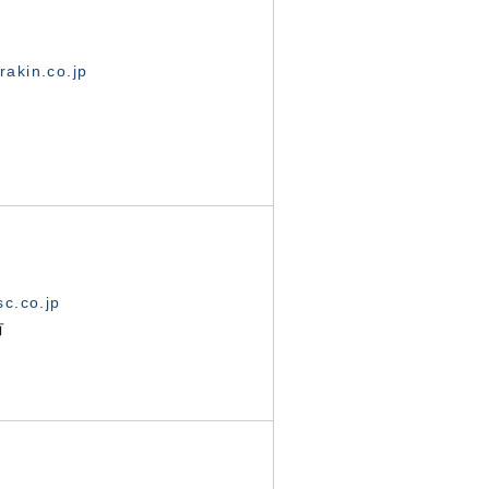
akin.co.jp
c.co.jp
有