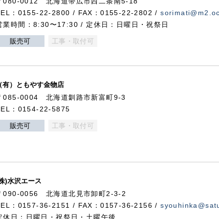
〒080-0012 北海道帯広市西二条南5-18
TEL：0155-22-2800 / FAX：0155-22-2802 /
sorimati@m2.oc
営業時間：8:30〜17:30 / 定休日：日曜日・祝祭日
販売可
工事・取付可
（有）ともやす金物店
〒085-0004 北海道釧路市新富町9-3
TEL：0154-22-5875
販売可
工事・取付可
(株)水沢エース
〒090-0056 北海道北見市卸町2-3-2
TEL：0157-36-2151 / FAX：0157-36-2156 /
syouhinka@satu
定休日：日曜日・祝祭日・土曜午後