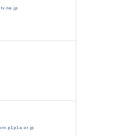
tv.ne.jp
rn.p1p1a.or.jp