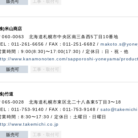
販売可
工事・取付可
(株)米山商店
〒060-0063 北海道札幌市中央区南三条西5丁目10番地
TEL：011-261-6656 / FAX：011-251-6682 /
makoto.s@yone
営業時間：9:00(8:30)〜17:00(17:30) / 定休日：日・祝・他
ttp://www.kanamonoten.com/sapporoshi-yoneyama/produc
販売可
工事・取付可
(株)竹道
〒065-0028 北海道札幌市東区北二十八条東5丁目3〜18
TEL：011-753-9140 / FAX：011-753-9148 /
sato@takemichi
営業時間：8:30〜17:30 / 定休日：土曜日・日曜日
ttp://www.takemichi.co.jp
販売可
工事・取付可