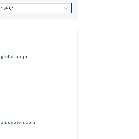
下さい
globe.ne.jp
namonoten.com