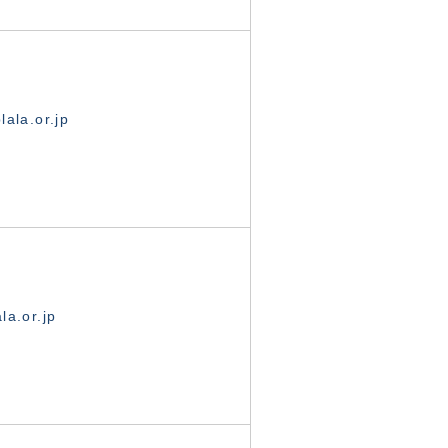
ala.or.jp
la.or.jp