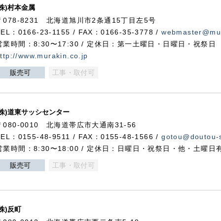
(株)村本金属
〒078-8231 北海道旭川市2条通15丁目左5号
TEL：0166-23-1155 / FAX：0166-35-3778 /
webmaster@mur
営業時間：8:30〜17:30 / 定休日：第一土曜日・日曜日・祝祭日
ttp://www.murakin.co.jp
販売可
工事・取付可
(株)道東サッシセンター
〒080-0010 北海道帯広市大通南31-56
TEL：0155-48-9511 / FAX：0155-48-1566 /
gotou@doutou-s
営業時間：8:30〜18:00 / 定休日：日曜日・祝祭日・他・土曜日
販売可
工事・取付可
(株)反町