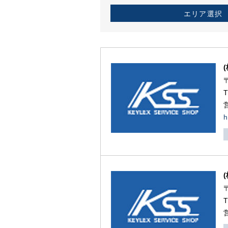
エリア選択
h