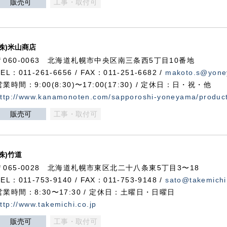
販売可
工事・取付可
(株)米山商店
〒060-0063 北海道札幌市中央区南三条西5丁目10番地
TEL：011-261-6656 / FAX：011-251-6682 /
makoto.s@yone
営業時間：9:00(8:30)〜17:00(17:30) / 定休日：日・祝・他
ttp://www.kanamonoten.com/sapporoshi-yoneyama/produc
販売可
工事・取付可
(株)竹道
〒065-0028 北海道札幌市東区北二十八条東5丁目3〜18
TEL：011-753-9140 / FAX：011-753-9148 /
sato@takemichi
営業時間：8:30〜17:30 / 定休日：土曜日・日曜日
ttp://www.takemichi.co.jp
販売可
工事・取付可