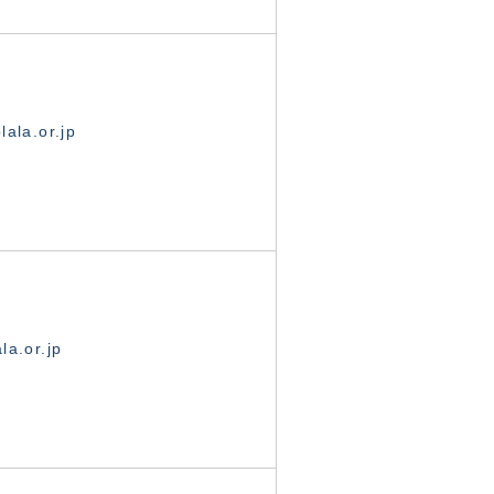
ala.or.jp
la.or.jp