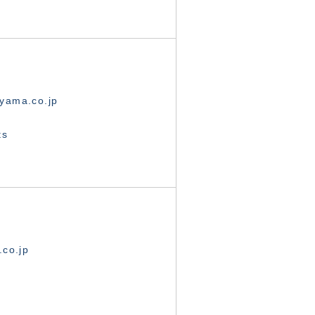
yama.co.jp
ts
.co.jp