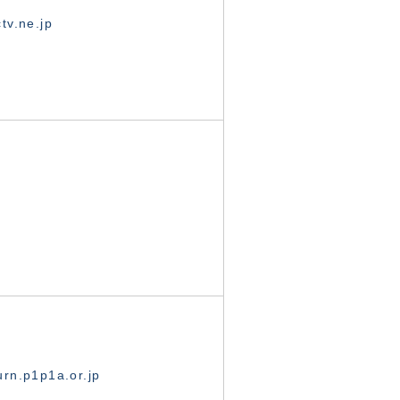
tv.ne.jp
rn.p1p1a.or.jp