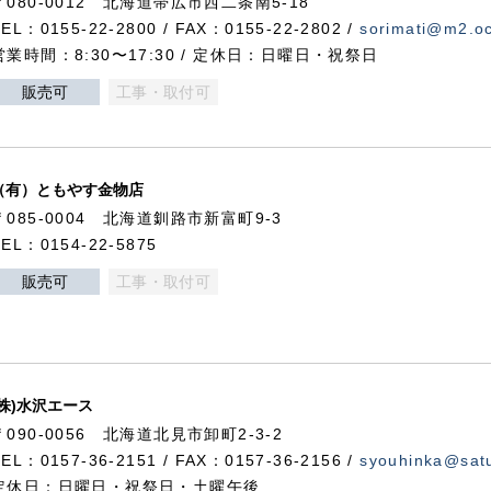
〒080-0012 北海道帯広市西二条南5-18
TEL：0155-22-2800 / FAX：0155-22-2802 /
sorimati@m2.oc
営業時間：8:30〜17:30 / 定休日：日曜日・祝祭日
販売可
工事・取付可
（有）ともやす金物店
〒085-0004 北海道釧路市新富町9-3
TEL：0154-22-5875
販売可
工事・取付可
(株)水沢エース
〒090-0056 北海道北見市卸町2-3-2
TEL：0157-36-2151 / FAX：0157-36-2156 /
syouhinka@satu
定休日：日曜日・祝祭日・土曜午後