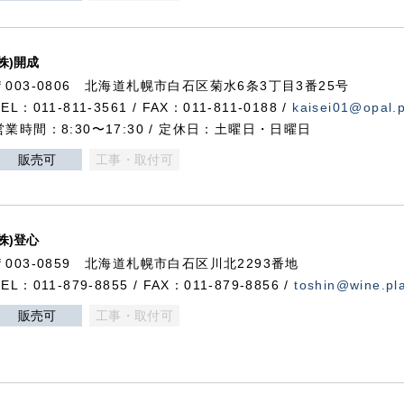
(株)開成
〒003-0806 北海道札幌市白石区菊水6条3丁目3番25号
TEL：011-811-3561 / FAX：011-811-0188 /
kaisei01@opal.pl
営業時間：8:30〜17:30 / 定休日：土曜日・日曜日
販売可
工事・取付可
(株)登心
〒003-0859 北海道札幌市白石区川北2293番地
TEL：011-879-8855 / FAX：011-879-8856 /
toshin@wine.pla
販売可
工事・取付可