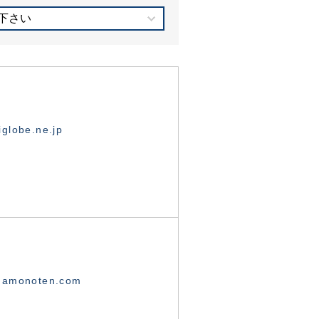
下さい
globe.ne.jp
namonoten.com