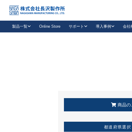
トップ
KSS加盟店・取扱店情報
店舗一覧
製品一覧
Online Store
サポート
導入事例
会社
新卒採用
会社情報
事業内容
中途採用
お問い合わせ
社会貢献活動
パート
2026年度採用情報
キャリア採用・専門職
メールフォームはこちら
工場で
キーレックス
レバーハンドル
キーレックス
機械式ボタン錠
室内用ドアハンドル
導入事例一覧
装
メールニュース
製品検索
お知らせ一覧
よくある質問（FAQ）
特集
簡単診断
教育機関
21
お客様に適したキーレックスをお探しいただけます。
廃番品情報
発
医療機関
品番から探す
取扱店情報
キーレックスを品番からお探しいただけます。
詳し
企業様採用事
商品の
お役立ち情報
都道府県選択