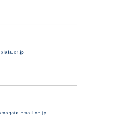
lala.or.jp
magata.email.ne.jp