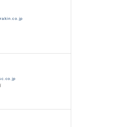
akin.co.jp
c.co.jp
有