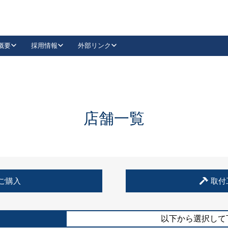
概要
採用情報
外部リンク
YouTube
Instagram
採用
キーレックスカタログ請求
の製品組み立て等
請求フォームはこちら
古代・古代NEO
レバーハンドル
Vi-Clear
古代・古代NEO
飾錠
導入事例一覧
抗ウイルス・抗菌製品
導入事例一覧
Facebook
LinkedIn
店舗一覧
00 / 1100から簡単に交換できるキーレックス4000を
日本ロック工業会
売開始しました。
外部サイト
く見る
例
ご購入
取付
長期住宅使用部材標準化推進協議会
外部サイト
以下から選択して