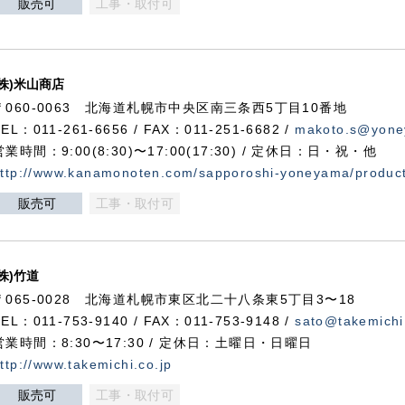
販売可
工事・取付可
(株)米山商店
〒060-0063 北海道札幌市中央区南三条西5丁目10番地
TEL：011-261-6656 / FAX：011-251-6682 /
makoto.s@yone
営業時間：9:00(8:30)〜17:00(17:30) / 定休日：日・祝・他
ttp://www.kanamonoten.com/sapporoshi-yoneyama/produc
販売可
工事・取付可
(株)竹道
〒065-0028 北海道札幌市東区北二十八条東5丁目3〜18
TEL：011-753-9140 / FAX：011-753-9148 /
sato@takemichi
営業時間：8:30〜17:30 / 定休日：土曜日・日曜日
ttp://www.takemichi.co.jp
販売可
工事・取付可