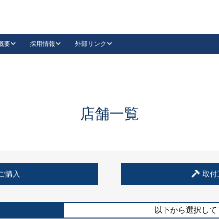
概要
採用情報
外部リンク
YouTube
Instagram
採用
キーレックスカタログ請求
の製品組み立て等
請求フォームはこちら
古代・古代NEO
レバーハンドル
Vi-Clear
古代・古代NEO
飾錠
導入事例一覧
抗ウイルス・抗菌製品
導入事例一覧
Facebook
LinkedIn
店舗一覧
00 / 1100から簡単に交換できるキーレックス4000を
日本ロック工業会
売開始しました。
外部サイト
く見る
例
ご購入
取付
長期住宅使用部材標準化推進協議会
外部サイト
以下から選択して