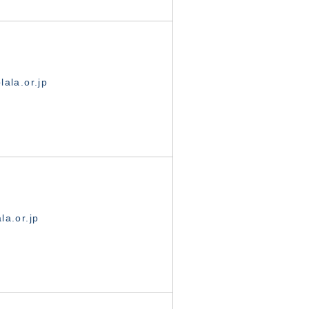
ala.or.jp
la.or.jp