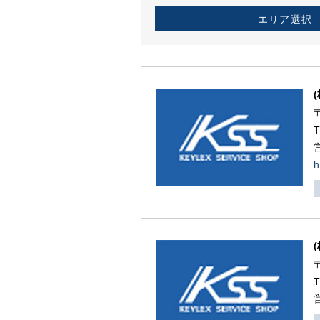
エリア選択
h