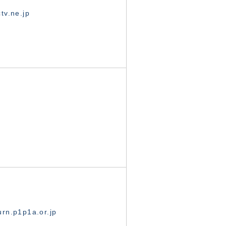
tv.ne.jp
rn.p1p1a.or.jp