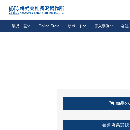
トップ
KSS加盟店・取扱店情報
店舗一覧
製品一覧
Online Store
サポート
導入事例
会社
新卒採用
会社情報
事業内容
中途採用
お問い合わせ
社会貢献活動
パート
2026年度採用情報
キャリア採用・専門職
メールフォームはこちら
工場で
キーレックス
レバーハンドル
キーレックス
機械式ボタン錠
室内用ドアハンドル
導入事例一覧
装
メールニュース
製品検索
お知らせ一覧
よくある質問（FAQ）
特集
簡単診断
教育機関
21
お客様に適したキーレックスをお探しいただけます。
廃番品情報
発
医療機関
品番から探す
取扱店情報
キーレックスを品番からお探しいただけます。
詳し
企業様採用事
商品の
お役立ち情報
都道府県選択