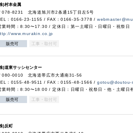
(株)村本金属
〒078-8231 北海道旭川市2条通15丁目左5号
TEL：0166-23-1155 / FAX：0166-35-3778 /
webmaster@mur
営業時間：8:30〜17:30 / 定休日：第一土曜日・日曜日・祝祭日
ttp://www.murakin.co.jp
販売可
工事・取付可
(株)道東サッシセンター
〒080-0010 北海道帯広市大通南31-56
TEL：0155-48-9511 / FAX：0155-48-1566 /
gotou@doutou-s
営業時間：8:30〜18:00 / 定休日：日曜日・祝祭日・他・土曜日
販売可
工事・取付可
(株)反町