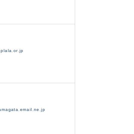
lala.or.jp
magata.email.ne.jp