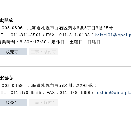
(株)開成
〒003-0806 北海道札幌市白石区菊水6条3丁目3番25号
TEL：011-811-3561 / FAX：011-811-0188 /
kaisei01@opal.pl
営業時間：8:30〜17:30 / 定休日：土曜日・日曜日
販売可
工事・取付可
(株)登心
〒003-0859 北海道札幌市白石区川北2293番地
TEL：011-879-8855 / FAX：011-879-8856 /
toshin@wine.pla
販売可
工事・取付可