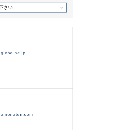
下さい
globe.ne.jp
namonoten.com