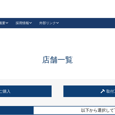
概要
採用情報
外部リンク
YouTube
Instagram
採用
キーレックスカタログ請求
の製品組み立て等
請求フォームはこちら
古代・古代NEO
レバーハンドル
Vi-Clear
古代・古代NEO
飾錠
導入事例一覧
抗ウイルス・抗菌製品
導入事例一覧
Facebook
LinkedIn
店舗一覧
00 / 1100から簡単に交換できるキーレックス4000を
日本ロック工業会
売開始しました。
外部サイト
く見る
例
ご購入
取付
長期住宅使用部材標準化推進協議会
外部サイト
以下から選択して