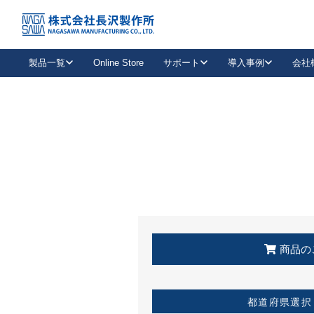
トップ
KSS加盟店・取扱店情報
店舗一覧
製品一覧
Online Store
サポート
導入事例
会社
新卒採用
会社情報
事業内容
中途採用
お問い合わせ
社会貢献活動
パート
2026年度採用情報
キャリア採用・専門職
メールフォームはこちら
工場で
キーレックス
レバーハンドル
キーレックス
機械式ボタン錠
室内用ドアハンドル
導入事例一覧
装
メールニュース
製品検索
お知らせ一覧
よくある質問（FAQ）
特集
簡単診断
教育機関
21
お客様に適したキーレックスをお探しいただけます。
廃番品情報
発
医療機関
品番から探す
取扱店情報
キーレックスを品番からお探しいただけます。
詳し
企業様採用事
商品の
お役立ち情報
都道府県選択