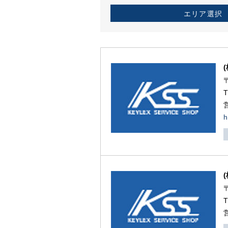
エリア選択
h