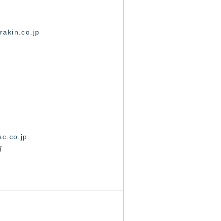
akin.co.jp
c.co.jp
有