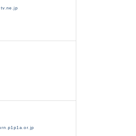
tv.ne.jp
rn.p1p1a.or.jp