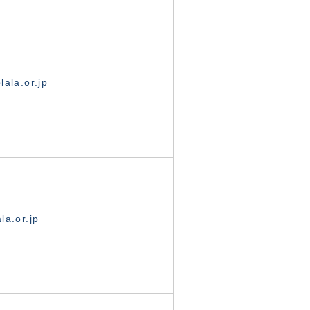
ala.or.jp
la.or.jp