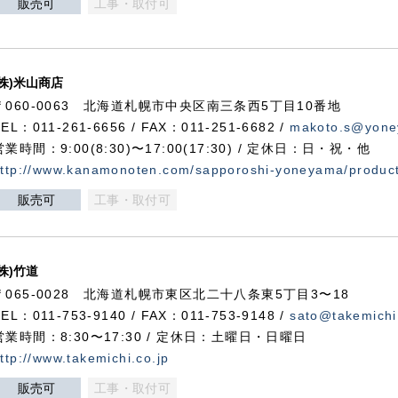
販売可
工事・取付可
(株)米山商店
〒060-0063 北海道札幌市中央区南三条西5丁目10番地
TEL：011-261-6656 / FAX：011-251-6682 /
makoto.s@yone
営業時間：9:00(8:30)〜17:00(17:30) / 定休日：日・祝・他
ttp://www.kanamonoten.com/sapporoshi-yoneyama/produc
販売可
工事・取付可
(株)竹道
〒065-0028 北海道札幌市東区北二十八条東5丁目3〜18
TEL：011-753-9140 / FAX：011-753-9148 /
sato@takemichi
営業時間：8:30〜17:30 / 定休日：土曜日・日曜日
ttp://www.takemichi.co.jp
販売可
工事・取付可