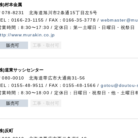
(株)村本金属
〒078-8231 北海道旭川市2条通15丁目左5号
TEL：0166-23-1155 / FAX：0166-35-3778 /
webmaster@mur
営業時間：8:30〜17:30 / 定休日：第一土曜日・日曜日・祝祭日
ttp://www.murakin.co.jp
販売可
工事・取付可
(株)道東サッシセンター
〒080-0010 北海道帯広市大通南31-56
TEL：0155-48-9511 / FAX：0155-48-1566 /
gotou@doutou-s
営業時間：8:30〜18:00 / 定休日：日曜日・祝祭日・他・土曜日
販売可
工事・取付可
(株)反町