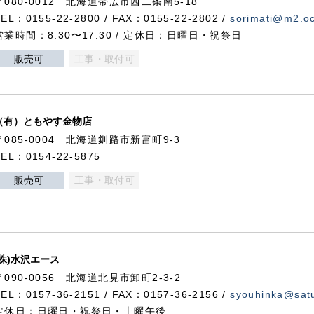
〒080-0012 北海道帯広市西二条南5-18
TEL：0155-22-2800 / FAX：0155-22-2802 /
sorimati@m2.oc
営業時間：8:30〜17:30 / 定休日：日曜日・祝祭日
販売可
工事・取付可
（有）ともやす金物店
〒085-0004 北海道釧路市新富町9-3
TEL：0154-22-5875
販売可
工事・取付可
(株)水沢エース
〒090-0056 北海道北見市卸町2-3-2
TEL：0157-36-2151 / FAX：0157-36-2156 /
syouhinka@satu
定休日：日曜日・祝祭日・土曜午後