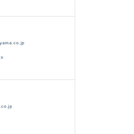
yama.co.jp
ts
.co.jp