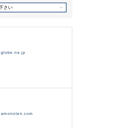
下さい
globe.ne.jp
namonoten.com