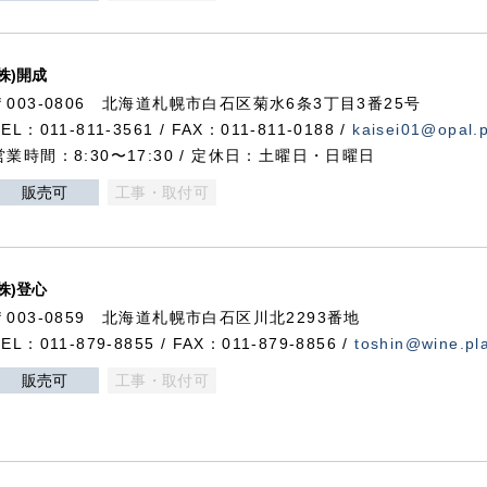
(株)開成
〒003-0806 北海道札幌市白石区菊水6条3丁目3番25号
TEL：011-811-3561 / FAX：011-811-0188 /
kaisei01@opal.pl
営業時間：8:30〜17:30 / 定休日：土曜日・日曜日
販売可
工事・取付可
(株)登心
〒003-0859 北海道札幌市白石区川北2293番地
TEL：011-879-8855 / FAX：011-879-8856 /
toshin@wine.pla
販売可
工事・取付可