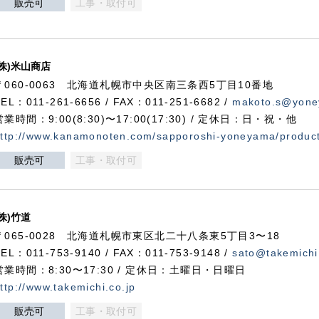
販売可
工事・取付可
(株)米山商店
〒060-0063 北海道札幌市中央区南三条西5丁目10番地
TEL：011-261-6656 / FAX：011-251-6682 /
makoto.s@yone
営業時間：9:00(8:30)〜17:00(17:30) / 定休日：日・祝・他
ttp://www.kanamonoten.com/sapporoshi-yoneyama/produc
販売可
工事・取付可
(株)竹道
〒065-0028 北海道札幌市東区北二十八条東5丁目3〜18
TEL：011-753-9140 / FAX：011-753-9148 /
sato@takemichi
営業時間：8:30〜17:30 / 定休日：土曜日・日曜日
ttp://www.takemichi.co.jp
販売可
工事・取付可