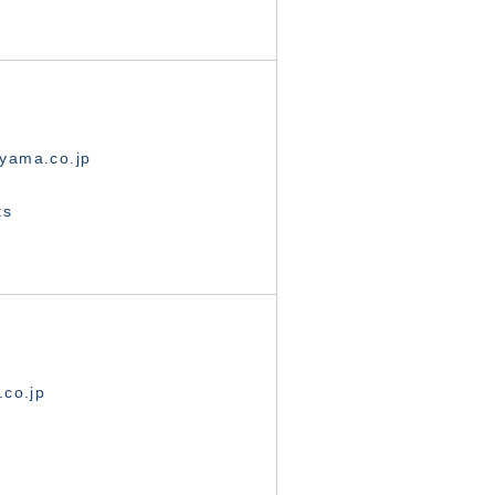
yama.co.jp
ts
.co.jp