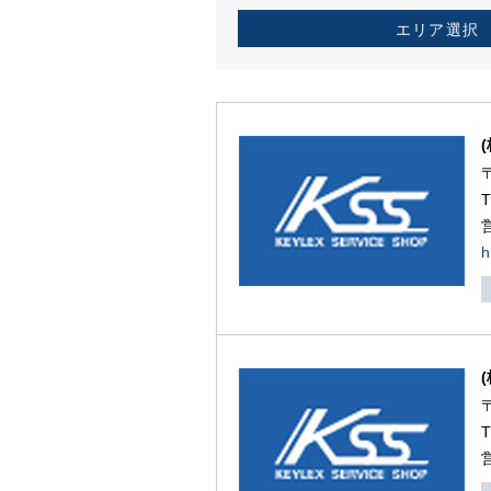
エリア選択
h