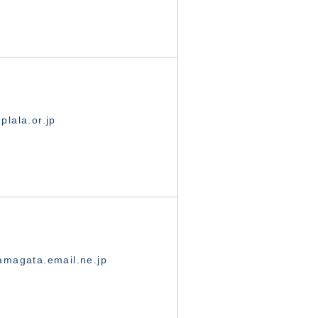
lala.or.jp
magata.email.ne.jp