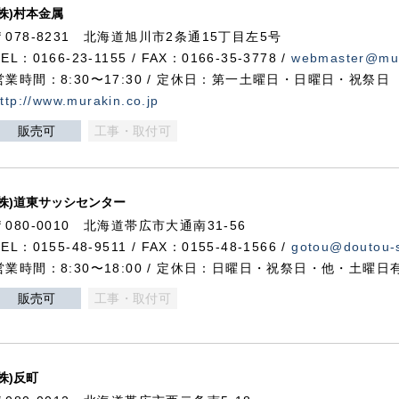
(株)村本金属
〒078-8231 北海道旭川市2条通15丁目左5号
TEL：0166-23-1155 / FAX：0166-35-3778 /
webmaster@mur
営業時間：8:30〜17:30 / 定休日：第一土曜日・日曜日・祝祭日
ttp://www.murakin.co.jp
販売可
工事・取付可
(株)道東サッシセンター
〒080-0010 北海道帯広市大通南31-56
TEL：0155-48-9511 / FAX：0155-48-1566 /
gotou@doutou-s
営業時間：8:30〜18:00 / 定休日：日曜日・祝祭日・他・土曜日
販売可
工事・取付可
(株)反町