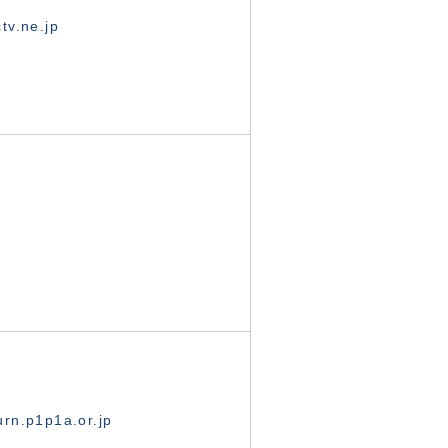
tv.ne.jp
rn.p1p1a.or.jp