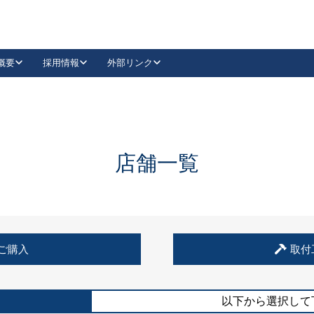
概要
採用情報
外部リンク
YouTube
Instagram
採用
キーレックスカタログ請求
の製品組み立て等
請求フォームはこちら
古代・古代NEO
レバーハンドル
Vi-Clear
古代・古代NEO
飾錠
導入事例一覧
抗ウイルス・抗菌製品
導入事例一覧
Facebook
LinkedIn
店舗一覧
00 / 1100から簡単に交換できるキーレックス4000を
日本ロック工業会
売開始しました。
外部サイト
く見る
例
ご購入
取付
長期住宅使用部材標準化推進協議会
外部サイト
以下から選択して