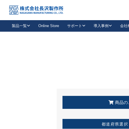
トップ
KSS加盟店・取扱店情報
店舗一覧
製品一覧
Online Store
サポート
導入事例
会社
新卒採用
会社情報
事業内容
中途採用
お問い合わせ
社会貢献活動
パート
2026年度採用情報
キャリア採用・専門職
メールフォームはこちら
工場で
キーレックス
レバーハンドル
キーレックス
機械式ボタン錠
室内用ドアハンドル
導入事例一覧
装
メールニュース
製品検索
お知らせ一覧
よくある質問（FAQ）
特集
簡単診断
教育機関
21
お客様に適したキーレックスをお探しいただけます。
廃番品情報
発
医療機関
品番から探す
取扱店情報
キーレックスを品番からお探しいただけます。
詳し
企業様採用事
商品の
お役立ち情報
都道府県選択