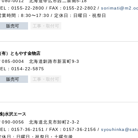
〒080-0012 北海道帯広市西二条南5-18
TEL：0155-22-2800 / FAX：0155-22-2802 /
sorimati@m2.oc
営業時間：8:30〜17:30 / 定休日：日曜日・祝祭日
販売可
工事・取付可
（有）ともやす金物店
〒085-0004 北海道釧路市新富町9-3
TEL：0154-22-5875
販売可
工事・取付可
(株)水沢エース
〒090-0056 北海道北見市卸町2-3-2
TEL：0157-36-2151 / FAX：0157-36-2156 /
syouhinka@satu
定休日：日曜日・祝祭日・土曜午後