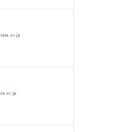
ala.or.jp
la.or.jp