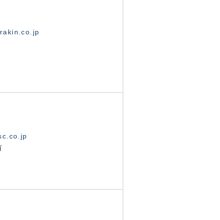
akin.co.jp
c.co.jp
有