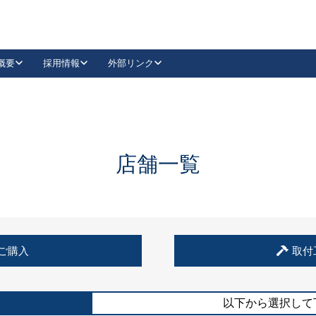
概要
採用情報
外部リンク
YouTube
Instagram
採用
キーレックスカタログ請求
の製品組み立て等
請求フォームはこちら
古代・古代NEO
レバーハンドル
Vi-Clear
古代・古代NEO
飾錠
導入事例一覧
抗ウイルス・抗菌製品
導入事例一覧
Facebook
LinkedIn
店舗一覧
00 / 1100から簡単に交換できるキーレックス4000を
日本ロック工業会
売開始しました。
外部サイト
く見る
例
ご購入
取付
長期住宅使用部材標準化推進協議会
外部サイト
以下から選択して