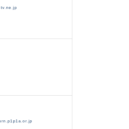
tv.ne.jp
rn.p1p1a.or.jp