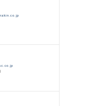
akin.co.jp
c.co.jp
有