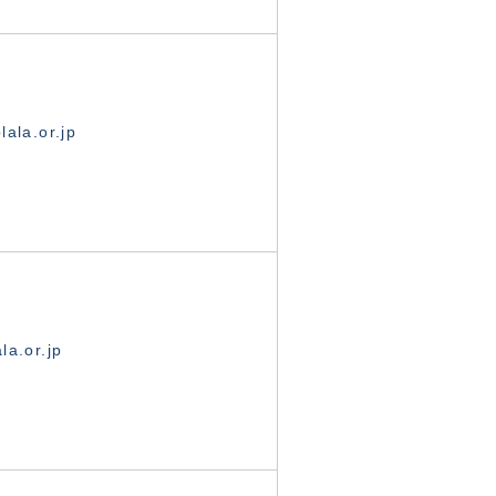
ala.or.jp
la.or.jp