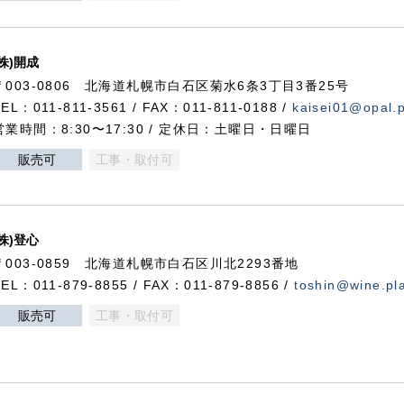
(株)開成
〒003-0806 北海道札幌市白石区菊水6条3丁目3番25号
TEL：011-811-3561 / FAX：011-811-0188 /
kaisei01@opal.pl
営業時間：8:30〜17:30 / 定休日：土曜日・日曜日
販売可
工事・取付可
(株)登心
〒003-0859 北海道札幌市白石区川北2293番地
TEL：011-879-8855 / FAX：011-879-8856 /
toshin@wine.pla
販売可
工事・取付可