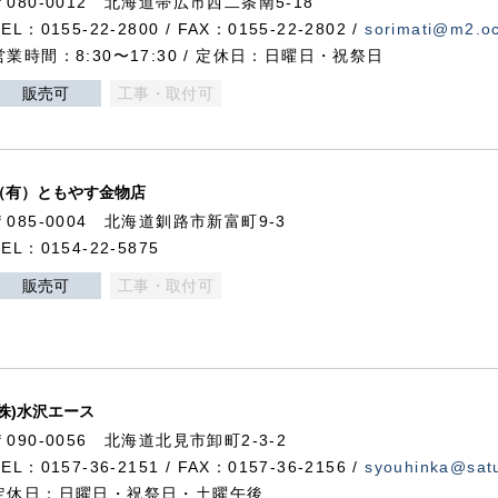
〒080-0012 北海道帯広市西二条南5-18
TEL：0155-22-2800 / FAX：0155-22-2802 /
sorimati@m2.oc
営業時間：8:30〜17:30 / 定休日：日曜日・祝祭日
販売可
工事・取付可
（有）ともやす金物店
〒085-0004 北海道釧路市新富町9-3
TEL：0154-22-5875
販売可
工事・取付可
(株)水沢エース
〒090-0056 北海道北見市卸町2-3-2
TEL：0157-36-2151 / FAX：0157-36-2156 /
syouhinka@satu
定休日：日曜日・祝祭日・土曜午後