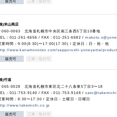
販売可
工事・取付可
(株)米山商店
〒060-0063 北海道札幌市中央区南三条西5丁目10番地
TEL：011-261-6656 / FAX：011-251-6682 /
makoto.s@yone
営業時間：9:00(8:30)〜17:00(17:30) / 定休日：日・祝・他
ttp://www.kanamonoten.com/sapporoshi-yoneyama/produc
販売可
工事・取付可
(株)竹道
〒065-0028 北海道札幌市東区北二十八条東5丁目3〜18
TEL：011-753-9140 / FAX：011-753-9148 /
sato@takemichi
営業時間：8:30〜17:30 / 定休日：土曜日・日曜日
ttp://www.takemichi.co.jp
販売可
工事・取付可