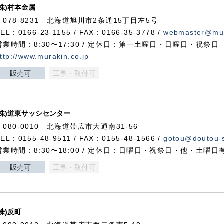
(株)村本金属
〒078-8231 北海道旭川市2条通15丁目左5号
TEL：0166-23-1155 / FAX：0166-35-3778 /
webmaster@mur
営業時間：8:30〜17:30 / 定休日：第一土曜日・日曜日・祝祭日
ttp://www.murakin.co.jp
販売可
工事・取付可
(株)道東サッシセンター
〒080-0010 北海道帯広市大通南31-56
TEL：0155-48-9511 / FAX：0155-48-1566 /
gotou@doutou-s
営業時間：8:30〜18:00 / 定休日：日曜日・祝祭日・他・土曜日
販売可
工事・取付可
(株)反町