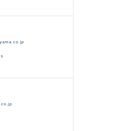
yama.co.jp
ts
.co.jp