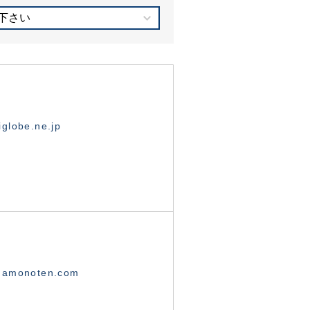
下さい
globe.ne.jp
namonoten.com