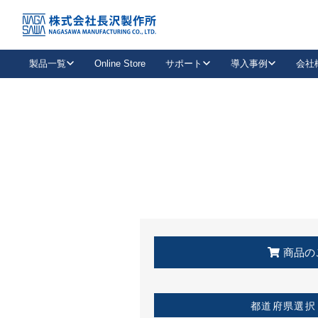
トップ
KSS加盟店・取扱店情報
店舗一覧
製品一覧
Online Store
サポート
導入事例
会社
新卒採用
会社情報
事業内容
中途採用
お問い合わせ
社会貢献活動
パート
2026年度採用情報
キャリア採用・専門職
メールフォームはこちら
工場で
キーレックス
レバーハンドル
キーレックス
機械式ボタン錠
室内用ドアハンドル
導入事例一覧
装
メールニュース
製品検索
お知らせ一覧
よくある質問（FAQ）
特集
簡単診断
教育機関
21
お客様に適したキーレックスをお探しいただけます。
廃番品情報
発
医療機関
品番から探す
取扱店情報
キーレックスを品番からお探しいただけます。
詳し
企業様採用事
商品の
お役立ち情報
都道府県選択