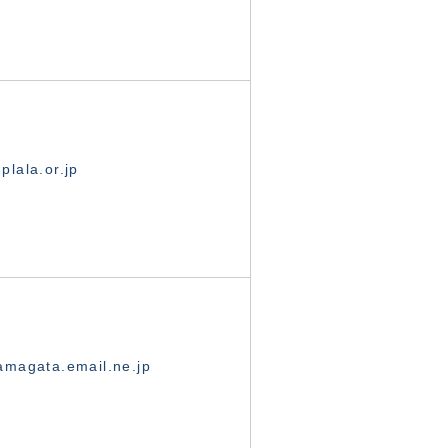
lala.or.jp
magata.email.ne.jp