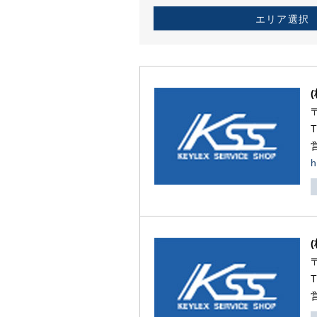
エリア選択
h