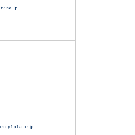
tv.ne.jp
rn.p1p1a.or.jp