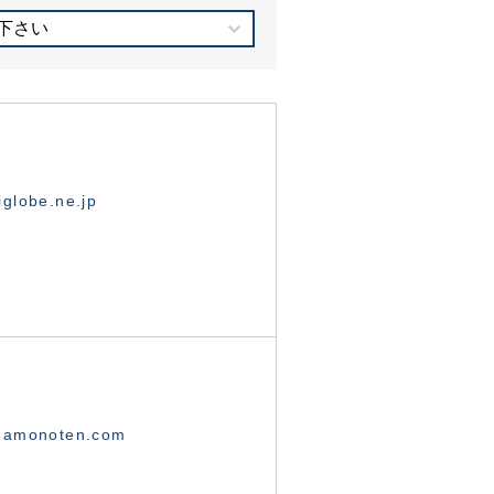
下さい
globe.ne.jp
namonoten.com