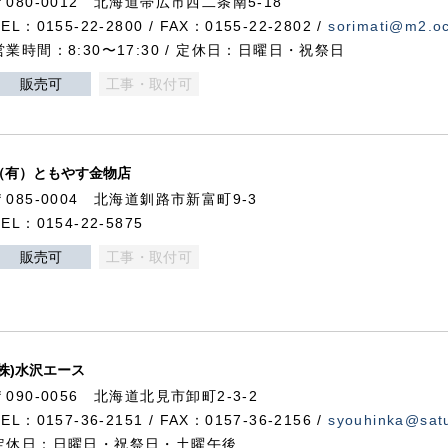
〒080-0012 北海道帯広市西二条南5-18
TEL：0155-22-2800 / FAX：0155-22-2802 /
sorimati@m2.oc
営業時間：8:30〜17:30 / 定休日：日曜日・祝祭日
販売可
工事・取付可
（有）ともやす金物店
〒085-0004 北海道釧路市新富町9-3
TEL：0154-22-5875
販売可
工事・取付可
(株)水沢エース
〒090-0056 北海道北見市卸町2-3-2
TEL：0157-36-2151 / FAX：0157-36-2156 /
syouhinka@satu
定休日：日曜日・祝祭日・土曜午後