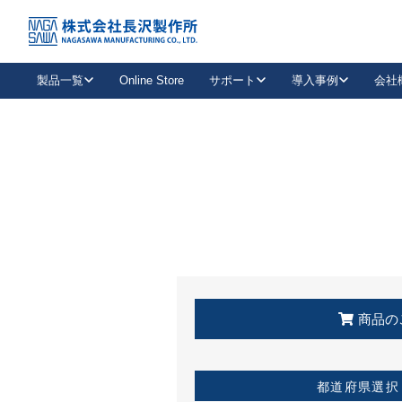
トップ
KSS加盟店・取扱店情報
店舗一覧
製品一覧
Online Store
サポート
導入事例
会社
新卒採用
会社情報
事業内容
中途採用
お問い合わせ
社会貢献活動
パート
2026年度採用情報
キャリア採用・専門職
メールフォームはこちら
工場で
キーレックス
レバーハンドル
キーレックス
機械式ボタン錠
室内用ドアハンドル
導入事例一覧
装
メールニュース
製品検索
お知らせ一覧
よくある質問（FAQ）
特集
簡単診断
教育機関
21
お客様に適したキーレックスをお探しいただけます。
廃番品情報
発
医療機関
品番から探す
取扱店情報
キーレックスを品番からお探しいただけます。
詳し
企業様採用事
商品の
お役立ち情報
都道府県選択