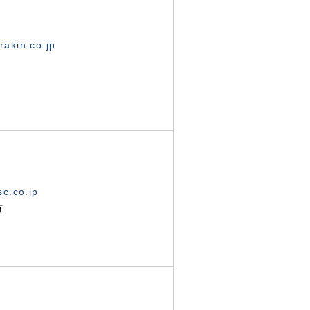
akin.co.jp
c.co.jp
有