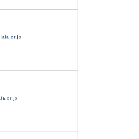
ala.or.jp
la.or.jp