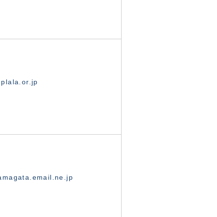
lala.or.jp
magata.email.ne.jp