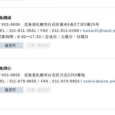
(株)開成
〒003-0806 北海道札幌市白石区菊水6条3丁目3番25号
TEL：011-811-3561 / FAX：011-811-0188 /
kaisei01@opal.pl
営業時間：8:30〜17:30 / 定休日：土曜日・日曜日
販売可
工事・取付可
(株)登心
〒003-0859 北海道札幌市白石区川北2293番地
TEL：011-879-8855 / FAX：011-879-8856 /
toshin@wine.pla
販売可
工事・取付可