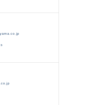
yama.co.jp
ts
.co.jp