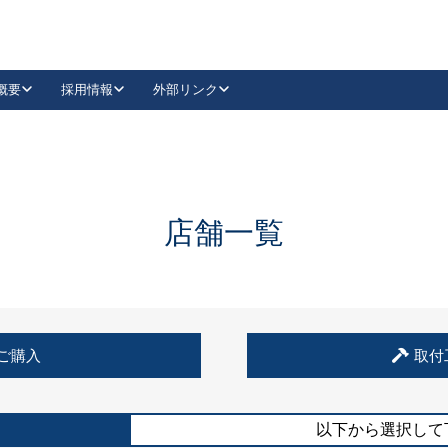
概要
採用情報
外部リンク
YouTube
Instagram
採用
キーレックスカタログ請求
の製品組み立て等
請求フォームはこちら
古代・古代NEO
レバーハンドル
Vi-Clear
古代・古代NEO
飾錠
導入事例一覧
抗ウイルス・抗菌製品
導入事例一覧
Facebook
LinkedIn
店舗一覧
00 / 1100から簡単に交換できるキーレックス4000を
日本ロック工業会
売開始しました。
外部サイト
く見る
例
ご購入
取付
長期住宅使用部材標準化推進協議会
外部サイト
以下から選択して