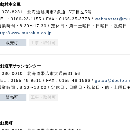
(株)村本金属
〒078-8231 北海道旭川市2条通15丁目左5号
TEL：0166-23-1155 / FAX：0166-35-3778 /
webmaster@mur
営業時間：8:30〜17:30 / 定休日：第一土曜日・日曜日・祝祭日
ttp://www.murakin.co.jp
販売可
工事・取付可
(株)道東サッシセンター
〒080-0010 北海道帯広市大通南31-56
TEL：0155-48-9511 / FAX：0155-48-1566 /
gotou@doutou-s
営業時間：8:30〜18:00 / 定休日：日曜日・祝祭日・他・土曜日
販売可
工事・取付可
(株)反町