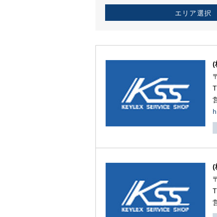
エリア選択
h