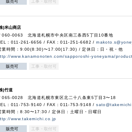
販売可
工事・取付可
(株)米山商店
〒060-0063 北海道札幌市中央区南三条西5丁目10番地
TEL：011-261-6656 / FAX：011-251-6682 /
makoto.s@yone
営業時間：9:00(8:30)〜17:00(17:30) / 定休日：日・祝・他
ttp://www.kanamonoten.com/sapporoshi-yoneyama/produc
販売可
工事・取付可
(株)竹道
〒065-0028 北海道札幌市東区北二十八条東5丁目3〜18
TEL：011-753-9140 / FAX：011-753-9148 /
sato@takemichi
営業時間：8:30〜17:30 / 定休日：土曜日・日曜日
ttp://www.takemichi.co.jp
販売可
工事・取付可