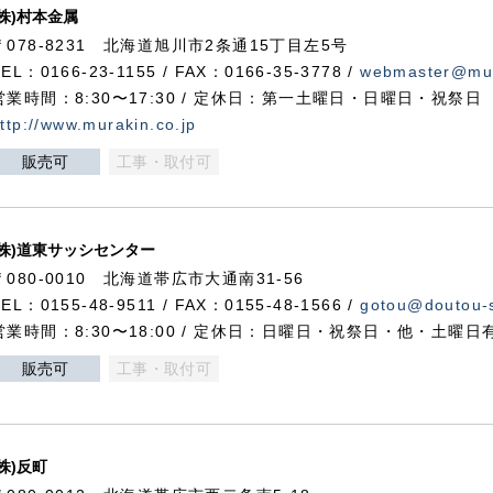
(株)村本金属
〒078-8231 北海道旭川市2条通15丁目左5号
TEL：0166-23-1155 / FAX：0166-35-3778 /
webmaster@mur
営業時間：8:30〜17:30 / 定休日：第一土曜日・日曜日・祝祭日
ttp://www.murakin.co.jp
販売可
工事・取付可
(株)道東サッシセンター
〒080-0010 北海道帯広市大通南31-56
TEL：0155-48-9511 / FAX：0155-48-1566 /
gotou@doutou-s
営業時間：8:30〜18:00 / 定休日：日曜日・祝祭日・他・土曜日
販売可
工事・取付可
(株)反町