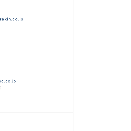
akin.co.jp
c.co.jp
有