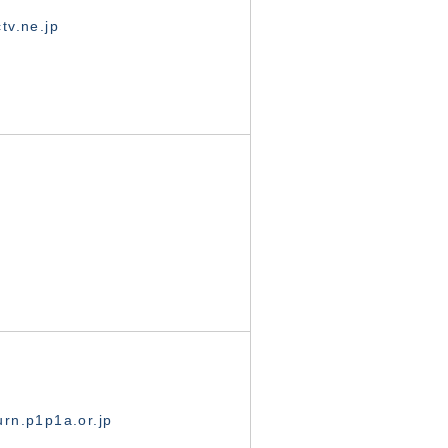
tv.ne.jp
rn.p1p1a.or.jp