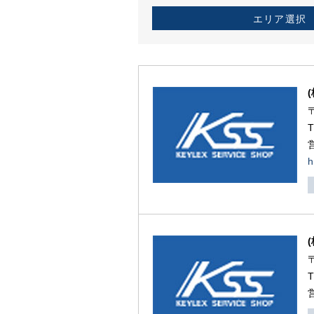
エリア選択
h