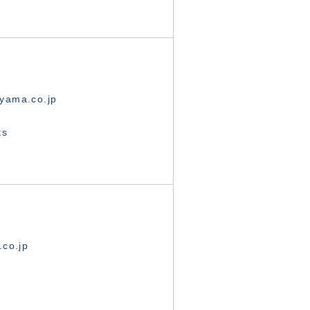
yama.co.jp
ts
.co.jp