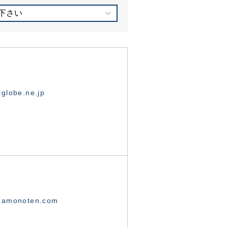
下さい
globe.ne.jp
namonoten.com