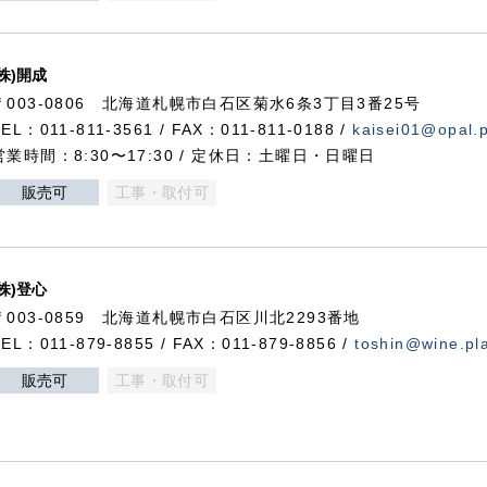
(株)開成
〒003-0806 北海道札幌市白石区菊水6条3丁目3番25号
TEL：011-811-3561 / FAX：011-811-0188 /
kaisei01@opal.pl
営業時間：8:30〜17:30 / 定休日：土曜日・日曜日
販売可
工事・取付可
(株)登心
〒003-0859 北海道札幌市白石区川北2293番地
TEL：011-879-8855 / FAX：011-879-8856 /
toshin@wine.pla
販売可
工事・取付可