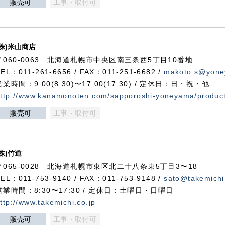
販売可
工事・取付可
(株)米山商店
〒060-0063 北海道札幌市中央区南三条西5丁目10番地
TEL：011-261-6656 / FAX：011-251-6682 /
makoto.s@yone
営業時間：9:00(8:30)〜17:00(17:30) / 定休日：日・祝・他
ttp://www.kanamonoten.com/sapporoshi-yoneyama/produc
販売可
工事・取付可
(株)竹道
〒065-0028 北海道札幌市東区北二十八条東5丁目3〜18
TEL：011-753-9140 / FAX：011-753-9148 /
sato@takemichi
営業時間：8:30〜17:30 / 定休日：土曜日・日曜日
ttp://www.takemichi.co.jp
販売可
工事・取付可