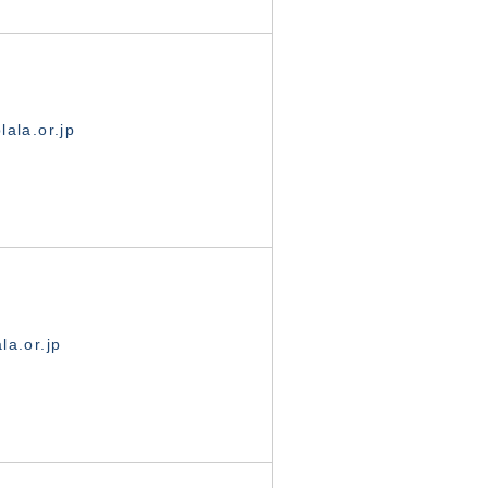
ala.or.jp
la.or.jp