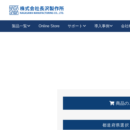
トップ
KSS加盟店・取扱店情報
店舗一覧
製品一覧
Online Store
サポート
導入事例
会社
新卒採用
会社情報
事業内容
中途採用
お問い合わせ
社会貢献活動
パート
2026年度採用情報
キャリア採用・専門職
メールフォームはこちら
工場で
キーレックス
レバーハンドル
キーレックス
機械式ボタン錠
室内用ドアハンドル
導入事例一覧
装
メールニュース
製品検索
お知らせ一覧
よくある質問（FAQ）
特集
簡単診断
教育機関
21
お客様に適したキーレックスをお探しいただけます。
廃番品情報
発
医療機関
品番から探す
取扱店情報
キーレックスを品番からお探しいただけます。
詳し
企業様採用事
商品の
お役立ち情報
都道府県選択