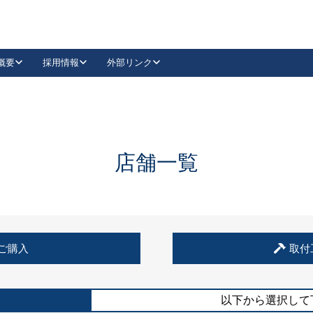
概要
採用情報
外部リンク
YouTube
Instagram
採用
キーレックスカタログ請求
の製品組み立て等
請求フォームはこちら
古代・古代NEO
レバーハンドル
Vi-Clear
古代・古代NEO
飾錠
導入事例一覧
抗ウイルス・抗菌製品
導入事例一覧
Facebook
LinkedIn
店舗一覧
00 / 1100から簡単に交換できるキーレックス4000を
日本ロック工業会
売開始しました。
外部サイト
く見る
例
ご購入
取付
長期住宅使用部材標準化推進協議会
外部サイト
以下から選択して