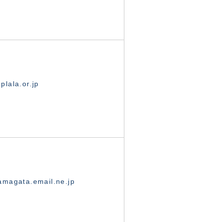
lala.or.jp
magata.email.ne.jp