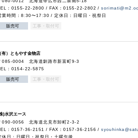
〒080-0012 北海道帯広市西二条南5-18
TEL：0155-22-2800 / FAX：0155-22-2802 /
sorimati@m2.oc
営業時間：8:30〜17:30 / 定休日：日曜日・祝祭日
販売可
工事・取付可
（有）ともやす金物店
〒085-0004 北海道釧路市新富町9-3
TEL：0154-22-5875
販売可
工事・取付可
(株)水沢エース
〒090-0056 北海道北見市卸町2-3-2
TEL：0157-36-2151 / FAX：0157-36-2156 /
syouhinka@satu
定休日：日曜日・祝祭日・土曜午後