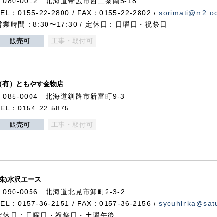
〒080-0012 北海道帯広市西二条南5-18
TEL：0155-22-2800 / FAX：0155-22-2802 /
sorimati@m2.oc
営業時間：8:30〜17:30 / 定休日：日曜日・祝祭日
販売可
工事・取付可
（有）ともやす金物店
〒085-0004 北海道釧路市新富町9-3
TEL：0154-22-5875
販売可
工事・取付可
(株)水沢エース
〒090-0056 北海道北見市卸町2-3-2
TEL：0157-36-2151 / FAX：0157-36-2156 /
syouhinka@satu
定休日：日曜日・祝祭日・土曜午後