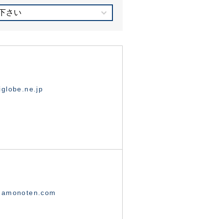
下さい
globe.ne.jp
namonoten.com