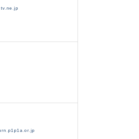
tv.ne.jp
rn.p1p1a.or.jp