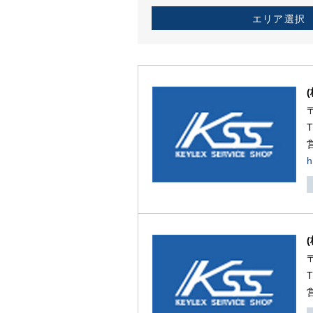
エリア選択
h