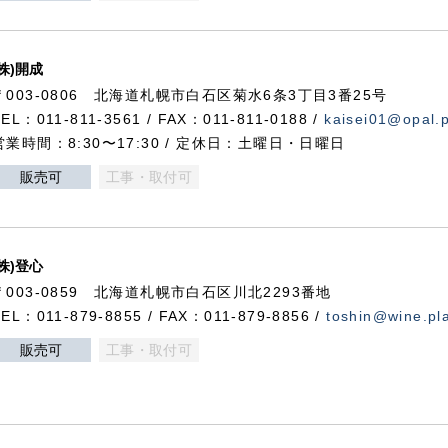
(株)開成
〒003-0806 北海道札幌市白石区菊水6条3丁目3番25号
TEL：011-811-3561 / FAX：011-811-0188 /
kaisei01@opal.pl
営業時間：8:30〜17:30 / 定休日：土曜日・日曜日
販売可
工事・取付可
(株)登心
〒003-0859 北海道札幌市白石区川北2293番地
TEL：011-879-8855 / FAX：011-879-8856 /
toshin@wine.pla
販売可
工事・取付可