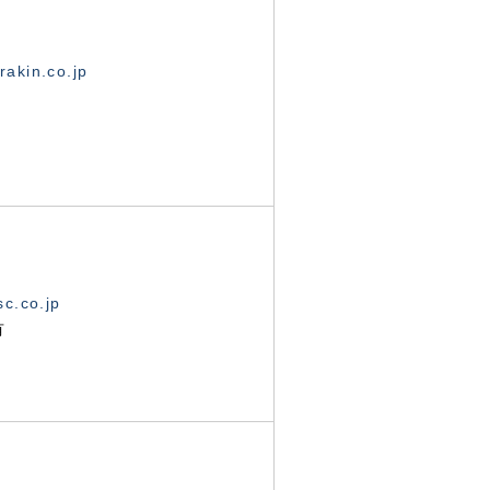
akin.co.jp
c.co.jp
有