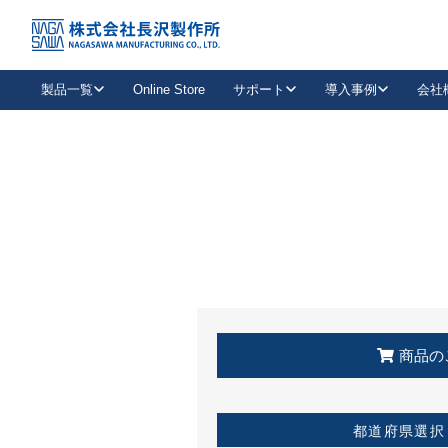
トップ
KSS加盟店・取扱店情報
店舗一覧
製品一覧
Online Store
サポート
導入事例
会社
新卒採用
会社情報
事業内容
中途採用
お問い合わせ
社会貢献活動
パート
2026年度採用情報
キャリア採用・専門職
メールフォームはこちら
工場で
キーレックス
レバーハンドル
キーレックス
機械式ボタン錠
室内用ドアハンドル
導入事例一覧
装
メールニュース
製品検索
お知らせ一覧
よくある質問（FAQ）
特集
簡単診断
教育機関
21
お客様に適したキーレックスをお探しいただけます。
廃番品情報
発
医療機関
品番から探す
取扱店情報
キーレックスを品番からお探しいただけます。
詳し
企業様採用事
商品の
お役立ち情報
都道府県選択