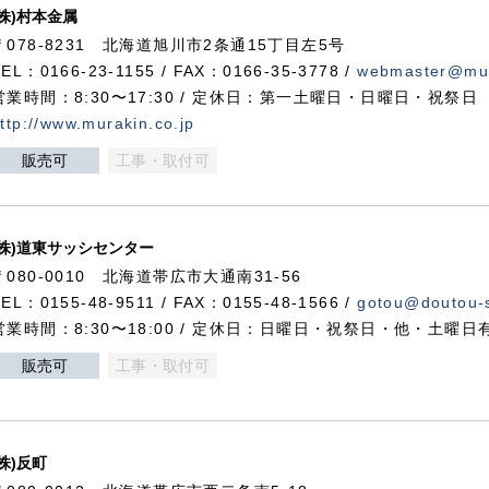
(株)村本金属
〒078-8231 北海道旭川市2条通15丁目左5号
TEL：0166-23-1155 / FAX：0166-35-3778 /
webmaster@mur
営業時間：8:30〜17:30 / 定休日：第一土曜日・日曜日・祝祭日
ttp://www.murakin.co.jp
販売可
工事・取付可
(株)道東サッシセンター
〒080-0010 北海道帯広市大通南31-56
TEL：0155-48-9511 / FAX：0155-48-1566 /
gotou@doutou-s
営業時間：8:30〜18:00 / 定休日：日曜日・祝祭日・他・土曜日
販売可
工事・取付可
(株)反町