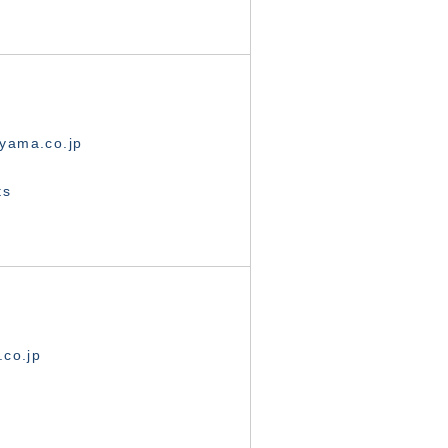
yama.co.jp
ts
.co.jp