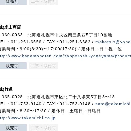
販売可
工事・取付可
(株)米山商店
〒060-0063 北海道札幌市中央区南三条西5丁目10番地
TEL：011-261-6656 / FAX：011-251-6682 /
makoto.s@yone
営業時間：9:00(8:30)〜17:00(17:30) / 定休日：日・祝・他
ttp://www.kanamonoten.com/sapporoshi-yoneyama/produc
販売可
工事・取付可
(株)竹道
〒065-0028 北海道札幌市東区北二十八条東5丁目3〜18
TEL：011-753-9140 / FAX：011-753-9148 /
sato@takemichi
営業時間：8:30〜17:30 / 定休日：土曜日・日曜日
ttp://www.takemichi.co.jp
販売可
工事・取付可