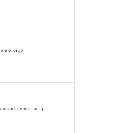
lala.or.jp
magata.email.ne.jp