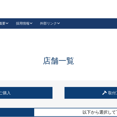
概要
採用情報
外部リンク
YouTube
Instagram
採用
キーレックスカタログ請求
の製品組み立て等
請求フォームはこちら
古代・古代NEO
レバーハンドル
Vi-Clear
古代・古代NEO
飾錠
導入事例一覧
抗ウイルス・抗菌製品
導入事例一覧
Facebook
LinkedIn
店舗一覧
00 / 1100から簡単に交換できるキーレックス4000を
日本ロック工業会
売開始しました。
外部サイト
く見る
例
ご購入
取付
長期住宅使用部材標準化推進協議会
外部サイト
以下から選択して