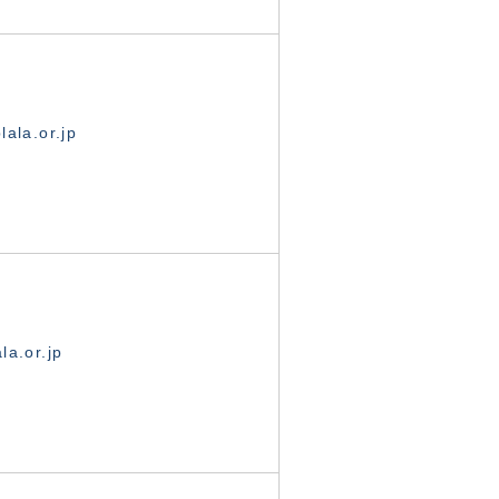
ala.or.jp
la.or.jp