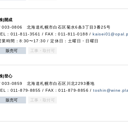
(株)開成
〒003-0806 北海道札幌市白石区菊水6条3丁目3番25号
TEL：011-811-3561 / FAX：011-811-0188 /
kaisei01@opal.pl
営業時間：8:30〜17:30 / 定休日：土曜日・日曜日
販売可
工事・取付可
(株)登心
〒003-0859 北海道札幌市白石区川北2293番地
TEL：011-879-8855 / FAX：011-879-8856 /
toshin@wine.pla
販売可
工事・取付可