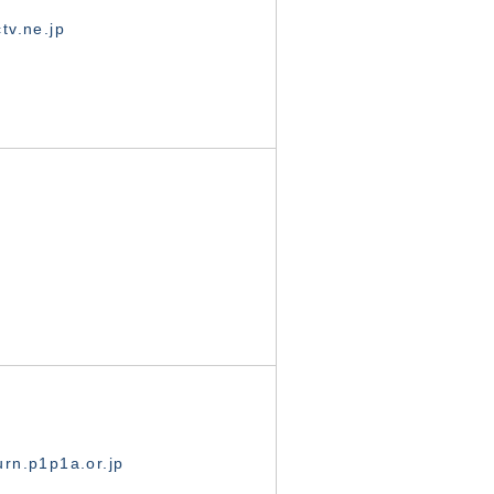
tv.ne.jp
rn.p1p1a.or.jp