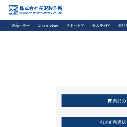
トップ
KSS加盟店・取扱店情報
店舗一覧
製品一覧
Online Store
サポート
導入事例
会社
新卒採用
会社情報
事業内容
中途採用
お問い合わせ
社会貢献活動
パート
2026年度採用情報
キャリア採用・専門職
メールフォームはこちら
工場で
キーレックス
レバーハンドル
キーレックス
機械式ボタン錠
室内用ドアハンドル
導入事例一覧
装
メールニュース
製品検索
お知らせ一覧
よくある質問（FAQ）
特集
簡単診断
教育機関
21
お客様に適したキーレックスをお探しいただけます。
廃番品情報
発
医療機関
品番から探す
取扱店情報
キーレックスを品番からお探しいただけます。
詳し
企業様採用事
商品の
お役立ち情報
都道府県選択