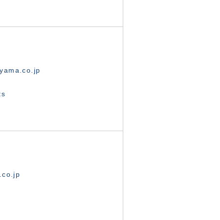
yama.co.jp
ts
.co.jp