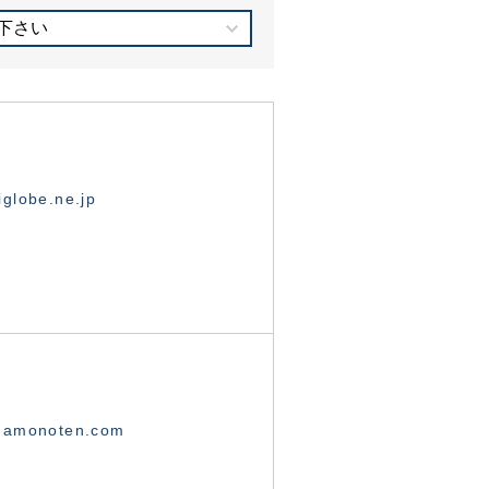
下さい
globe.ne.jp
namonoten.com