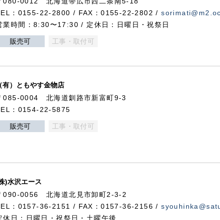
〒080-0012 北海道帯広市西二条南5-18
TEL：0155-22-2800 / FAX：0155-22-2802 /
sorimati@m2.oc
営業時間：8:30〜17:30 / 定休日：日曜日・祝祭日
販売可
工事・取付可
（有）ともやす金物店
〒085-0004 北海道釧路市新富町9-3
TEL：0154-22-5875
販売可
工事・取付可
(株)水沢エース
〒090-0056 北海道北見市卸町2-3-2
TEL：0157-36-2151 / FAX：0157-36-2156 /
syouhinka@satu
定休日：日曜日・祝祭日・土曜午後