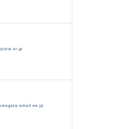
lala.or.jp
magata.email.ne.jp