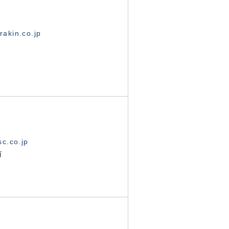
akin.co.jp
c.co.jp
有