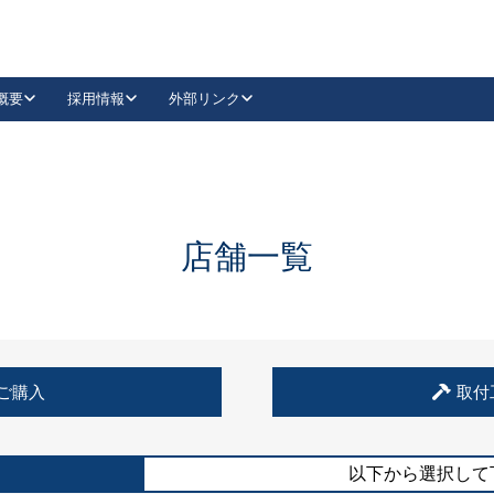
概要
採用情報
外部リンク
YouTube
Instagram
採用
キーレックスカタログ請求
の製品組み立て等
請求フォームはこちら
古代・古代NEO
レバーハンドル
Vi-Clear
古代・古代NEO
飾錠
導入事例一覧
抗ウイルス・抗菌製品
導入事例一覧
Facebook
LinkedIn
店舗一覧
00 / 1100から簡単に交換できるキーレックス4000を
日本ロック工業会
売開始しました。
外部サイト
く見る
例
ご購入
取付
長期住宅使用部材標準化推進協議会
外部サイト
以下から選択して