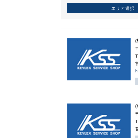
エリア選択
h