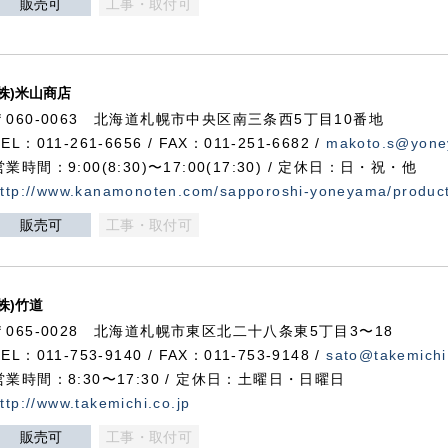
販売可
工事・取付可
(株)米山商店
〒060-0063 北海道札幌市中央区南三条西5丁目10番地
TEL：011-261-6656 / FAX：011-251-6682 /
makoto.s@yone
営業時間：9:00(8:30)〜17:00(17:30) / 定休日：日・祝・他
ttp://www.kanamonoten.com/sapporoshi-yoneyama/produc
販売可
工事・取付可
(株)竹道
〒065-0028 北海道札幌市東区北二十八条東5丁目3〜18
TEL：011-753-9140 / FAX：011-753-9148 /
sato@takemichi
営業時間：8:30〜17:30 / 定休日：土曜日・日曜日
ttp://www.takemichi.co.jp
販売可
工事・取付可