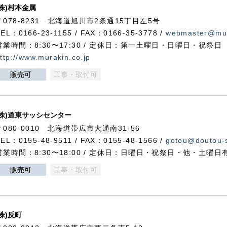
(株)村本金属
〒078-8231 北海道旭川市2条通15丁目左5号
TEL：0166-23-1155 / FAX：0166-35-3778 /
webmaster@mur
営業時間：8:30〜17:30 / 定休日：第一土曜日・日曜日・祝祭日
ttp://www.murakin.co.jp
販売可
工事・取付可
(株)道東サッシセンター
〒080-0010 北海道帯広市大通南31-56
TEL：0155-48-9511 / FAX：0155-48-1566 /
gotou@doutou-s
営業時間：8:30〜18:00 / 定休日：日曜日・祝祭日・他・土曜日
販売可
工事・取付可
(株)反町