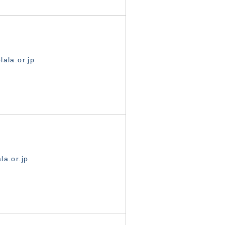
ala.or.jp
la.or.jp