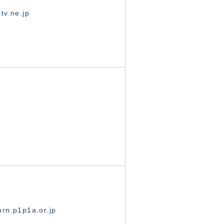
tv.ne.jp
rn.p1p1a.or.jp