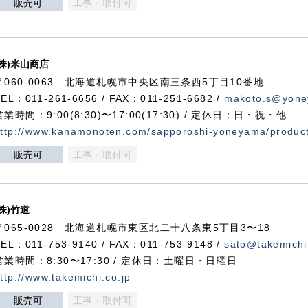
販売可
工事・取付可
(株)米山商店
〒060-0063 北海道札幌市中央区南三条西5丁目10番地
TEL：011-261-6656 / FAX：011-251-6682 /
makoto.s@yone
営業時間：9:00(8:30)〜17:00(17:30) / 定休日：日・祝・他
ttp://www.kanamonoten.com/sapporoshi-yoneyama/produc
販売可
工事・取付可
(株)竹道
〒065-0028 北海道札幌市東区北二十八条東5丁目3〜18
TEL：011-753-9140 / FAX：011-753-9148 /
sato@takemichi
営業時間：8:30〜17:30 / 定休日：土曜日・日曜日
ttp://www.takemichi.co.jp
販売可
工事・取付可