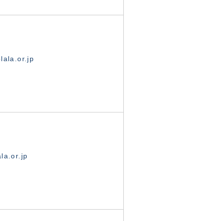
ala.or.jp
la.or.jp