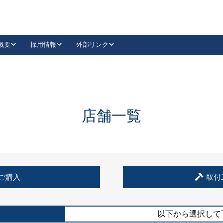
概要
採用情報
外部リンク
YouTube
Instagram
採用
キーレックスカタログ請求
の製品組み立て等
請求フォームはこちら
古代・古代NEO
レバーハンドル
Vi-Clear
古代・古代NEO
飾錠
導入事例一覧
抗ウイルス・抗菌製品
導入事例一覧
Facebook
LinkedIn
店舗一覧
00 / 1100から簡単に交換できるキーレックス4000を
日本ロック工業会
売開始しました。
外部サイト
く見る
例
ご購入
取付
長期住宅使用部材標準化推進協議会
外部サイト
以下から選択して