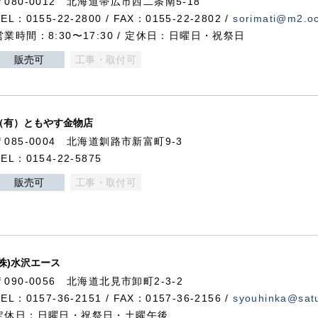
〒080-0012 北海道帯広市西二条南5-18
TEL：0155-22-2800 / FAX：0155-22-2802 /
sorimati@m2.oc
営業時間：8:30〜17:30 / 定休日：日曜日・祝祭日
販売可
工事・取付可
（有）ともやす金物店
〒085-0004 北海道釧路市新富町9-3
TEL：0154-22-5875
販売可
工事・取付可
(株)水沢エース
〒090-0056 北海道北見市卸町2-3-2
TEL：0157-36-2151 / FAX：0157-36-2156 /
syouhinka@satu
定休日：日曜日・祝祭日・土曜午後