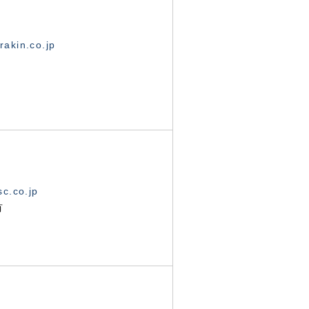
akin.co.jp
c.co.jp
有