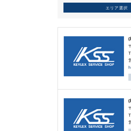
エリア選択
h