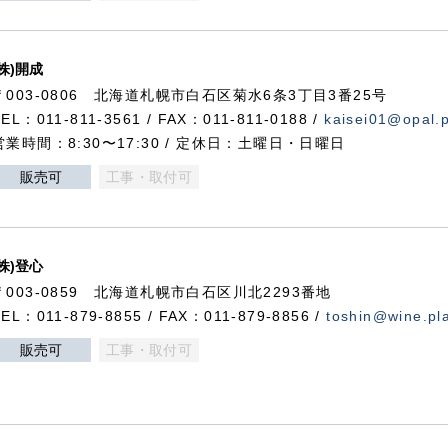
(株)開成
〒003-0806 北海道札幌市白石区菊水6条3丁目3番25号
TEL：011-811-3561 / FAX：011-811-0188 /
kaisei01@opal.pl
営業時間：8:30〜17:30 / 定休日：土曜日・日曜日
販売可
工事・取付可
(株)登心
〒003-0859 北海道札幌市白石区川北2293番地
TEL：011-879-8855 / FAX：011-879-8856 /
toshin@wine.pla
販売可
工事・取付可