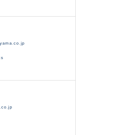
yama.co.jp
ts
.co.jp