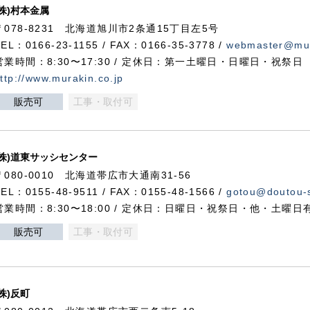
(株)村本金属
〒078-8231 北海道旭川市2条通15丁目左5号
TEL：0166-23-1155 / FAX：0166-35-3778 /
webmaster@mur
営業時間：8:30〜17:30 / 定休日：第一土曜日・日曜日・祝祭日
ttp://www.murakin.co.jp
販売可
工事・取付可
(株)道東サッシセンター
〒080-0010 北海道帯広市大通南31-56
TEL：0155-48-9511 / FAX：0155-48-1566 /
gotou@doutou-s
営業時間：8:30〜18:00 / 定休日：日曜日・祝祭日・他・土曜日
販売可
工事・取付可
(株)反町