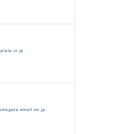
lala.or.jp
magata.email.ne.jp