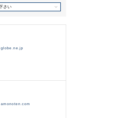
下さい
globe.ne.jp
namonoten.com