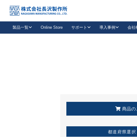
トップ
KSS加盟店・取扱店情報
店舗一覧
製品一覧
Online Store
サポート
導入事例
会社
新卒採用
会社情報
事業内容
中途採用
お問い合わせ
社会貢献活動
パート
2026年度採用情報
キャリア採用・専門職
メールフォームはこちら
工場で
キーレックス
レバーハンドル
キーレックス
機械式ボタン錠
室内用ドアハンドル
導入事例一覧
装
メールニュース
製品検索
お知らせ一覧
よくある質問（FAQ）
特集
簡単診断
教育機関
21
お客様に適したキーレックスをお探しいただけます。
廃番品情報
発
医療機関
品番から探す
取扱店情報
キーレックスを品番からお探しいただけます。
詳し
企業様採用事
商品の
お役立ち情報
都道府県選択