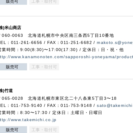
販売可
工事・取付可
(株)米山商店
〒060-0063 北海道札幌市中央区南三条西5丁目10番地
TEL：011-261-6656 / FAX：011-251-6682 /
makoto.s@yone
営業時間：9:00(8:30)〜17:00(17:30) / 定休日：日・祝・他
ttp://www.kanamonoten.com/sapporoshi-yoneyama/produc
販売可
工事・取付可
(株)竹道
〒065-0028 北海道札幌市東区北二十八条東5丁目3〜18
TEL：011-753-9140 / FAX：011-753-9148 /
sato@takemichi
営業時間：8:30〜17:30 / 定休日：土曜日・日曜日
ttp://www.takemichi.co.jp
販売可
工事・取付可