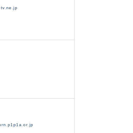
tv.ne.jp
rn.p1p1a.or.jp