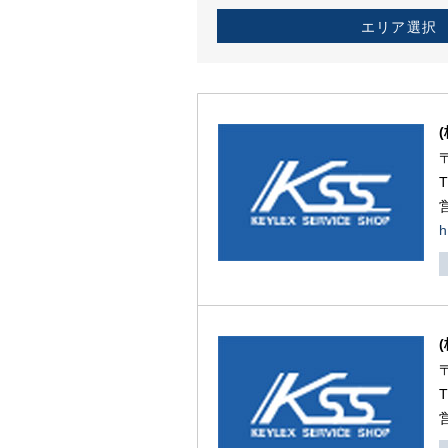
エリア選択
h