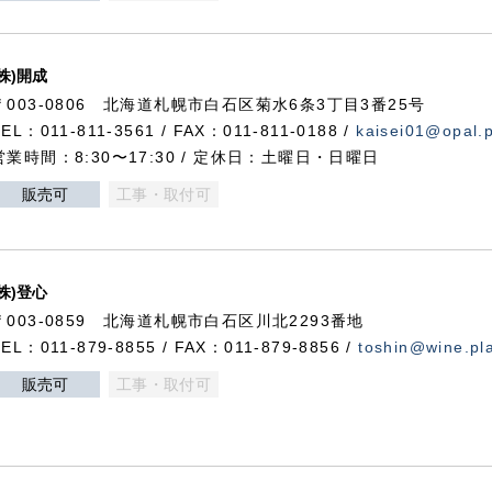
(株)開成
〒003-0806 北海道札幌市白石区菊水6条3丁目3番25号
TEL：011-811-3561 / FAX：011-811-0188 /
kaisei01@opal.pl
営業時間：8:30〜17:30 / 定休日：土曜日・日曜日
販売可
工事・取付可
(株)登心
〒003-0859 北海道札幌市白石区川北2293番地
TEL：011-879-8855 / FAX：011-879-8856 /
toshin@wine.pla
販売可
工事・取付可