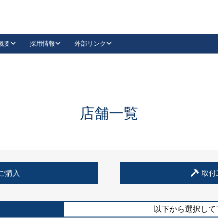
概要
採用情報
外部リンク
YouTube
Instagram
採用
キーレックスカタログ請求
の製品組み立て等
請求フォームはこちら
古代・古代NEO
レバーハンドル
Vi-Clear
古代・古代NEO
飾錠
導入事例一覧
抗ウイルス・抗菌製品
導入事例一覧
Facebook
LinkedIn
店舗一覧
00 / 1100から簡単に交換できるキーレックス4000を
日本ロック工業会
売開始しました。
外部サイト
く見る
例
ご購入
取付
長期住宅使用部材標準化推進協議会
外部サイト
以下から選択して