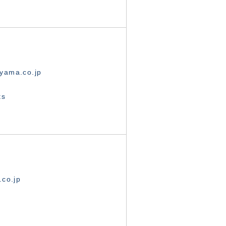
yama.co.jp
ts
.co.jp