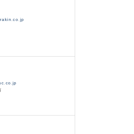
akin.co.jp
c.co.jp
有