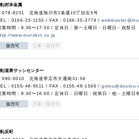
(株)村本金属
〒078-8231 北海道旭川市2条通15丁目左5号
TEL：0166-23-1155 / FAX：0166-35-3778 /
webmaster@mur
営業時間：8:30〜17:30 / 定休日：第一土曜日・日曜日・祝祭日
ttp://www.murakin.co.jp
販売可
工事・取付可
(株)道東サッシセンター
〒080-0010 北海道帯広市大通南31-56
TEL：0155-48-9511 / FAX：0155-48-1566 /
gotou@doutou-s
営業時間：8:30〜18:00 / 定休日：日曜日・祝祭日・他・土曜日
販売可
工事・取付可
(株)反町