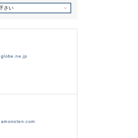
下さい
globe.ne.jp
namonoten.com