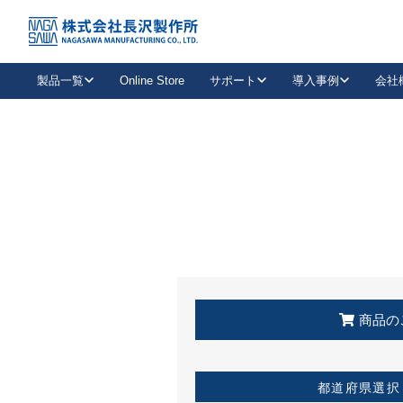
トップ
KSS加盟店・取扱店情報
店舗一覧
製品一覧
Online Store
サポート
導入事例
会社
新卒採用
会社情報
事業内容
中途採用
お問い合わせ
社会貢献活動
パート
2026年度採用情報
キャリア採用・専門職
メールフォームはこちら
工場で
キーレックス
レバーハンドル
キーレックス
機械式ボタン錠
室内用ドアハンドル
導入事例一覧
装
メールニュース
製品検索
お知らせ一覧
よくある質問（FAQ）
特集
簡単診断
教育機関
21
お客様に適したキーレックスをお探しいただけます。
廃番品情報
発
医療機関
品番から探す
取扱店情報
キーレックスを品番からお探しいただけます。
詳し
企業様採用事
商品の
お役立ち情報
都道府県選択