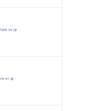
ala.or.jp
la.or.jp