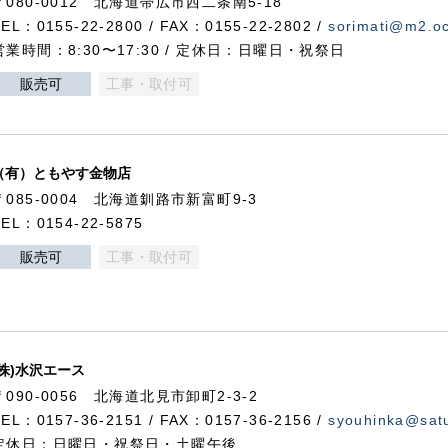
〒080-0012 北海道帯広市西二条南5-18
TEL：0155-22-2800 / FAX：0155-22-2802 /
sorimati@m2.oc
営業時間：8:30〜17:30 / 定休日：日曜日・祝祭日
販売可
工事・取付可
（有）ともやす金物店
〒085-0004 北海道釧路市新富町9-3
TEL：0154-22-5875
販売可
工事・取付可
(株)水沢エース
〒090-0056 北海道北見市卸町2-3-2
TEL：0157-36-2151 / FAX：0157-36-2156 /
syouhinka@satu
定休日：日曜日・祝祭日・土曜午後