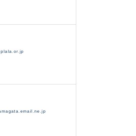
lala.or.jp
magata.email.ne.jp