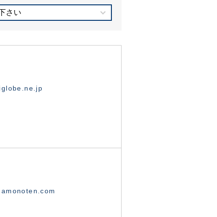
下さい
globe.ne.jp
namonoten.com