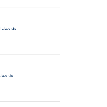
ala.or.jp
la.or.jp