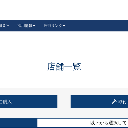
概要
採用情報
外部リンク
YouTube
Instagram
採用
キーレックスカタログ請求
の製品組み立て等
請求フォームはこちら
古代・古代NEO
レバーハンドル
Vi-Clear
古代・古代NEO
飾錠
導入事例一覧
抗ウイルス・抗菌製品
導入事例一覧
Facebook
LinkedIn
店舗一覧
00 / 1100から簡単に交換できるキーレックス4000を
日本ロック工業会
売開始しました。
外部サイト
く見る
例
ご購入
取付
長期住宅使用部材標準化推進協議会
外部サイト
以下から選択して