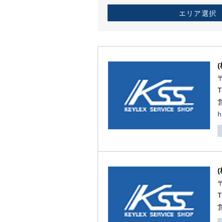
エリア選択
h