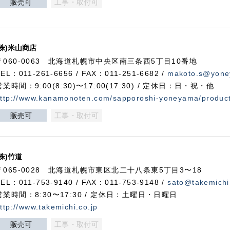
販売可
工事・取付可
(株)米山商店
〒060-0063 北海道札幌市中央区南三条西5丁目10番地
TEL：011-261-6656 / FAX：011-251-6682 /
makoto.s@yone
営業時間：9:00(8:30)〜17:00(17:30) / 定休日：日・祝・他
ttp://www.kanamonoten.com/sapporoshi-yoneyama/produc
販売可
工事・取付可
(株)竹道
〒065-0028 北海道札幌市東区北二十八条東5丁目3〜18
TEL：011-753-9140 / FAX：011-753-9148 /
sato@takemichi
営業時間：8:30〜17:30 / 定休日：土曜日・日曜日
ttp://www.takemichi.co.jp
販売可
工事・取付可