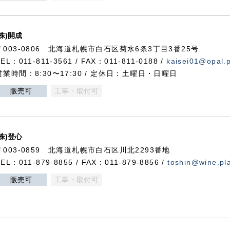
(株)開成
〒003-0806 北海道札幌市白石区菊水6条3丁目3番25号
TEL：011-811-3561 / FAX：011-811-0188 /
kaisei01@opal.pl
営業時間：8:30〜17:30 / 定休日：土曜日・日曜日
販売可
工事・取付可
(株)登心
〒003-0859 北海道札幌市白石区川北2293番地
TEL：011-879-8855 / FAX：011-879-8856 /
toshin@wine.pla
販売可
工事・取付可