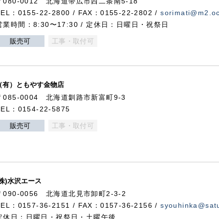
〒080-0012 北海道帯広市西二条南5-18
TEL：0155-22-2800 / FAX：0155-22-2802 /
sorimati@m2.oc
営業時間：8:30〜17:30 / 定休日：日曜日・祝祭日
販売可
工事・取付可
（有）ともやす金物店
〒085-0004 北海道釧路市新富町9-3
TEL：0154-22-5875
販売可
工事・取付可
(株)水沢エース
〒090-0056 北海道北見市卸町2-3-2
TEL：0157-36-2151 / FAX：0157-36-2156 /
syouhinka@satu
定休日：日曜日・祝祭日・土曜午後