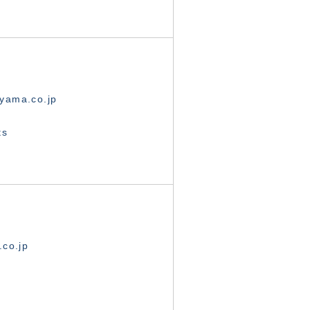
yama.co.jp
ts
.co.jp