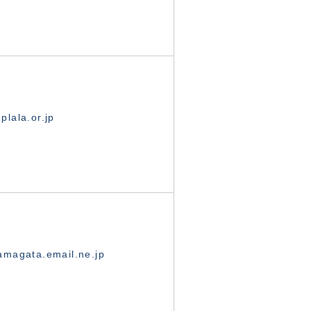
lala.or.jp
magata.email.ne.jp