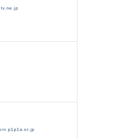
tv.ne.jp
rn.p1p1a.or.jp