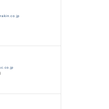
akin.co.jp
c.co.jp
有