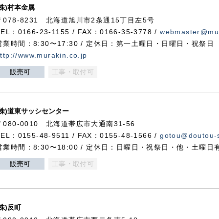
(株)村本金属
〒078-8231 北海道旭川市2条通15丁目左5号
TEL：0166-23-1155 / FAX：0166-35-3778 /
webmaster@mur
営業時間：8:30〜17:30 / 定休日：第一土曜日・日曜日・祝祭日
ttp://www.murakin.co.jp
販売可
工事・取付可
(株)道東サッシセンター
〒080-0010 北海道帯広市大通南31-56
TEL：0155-48-9511 / FAX：0155-48-1566 /
gotou@doutou-s
営業時間：8:30〜18:00 / 定休日：日曜日・祝祭日・他・土曜日
販売可
工事・取付可
(株)反町