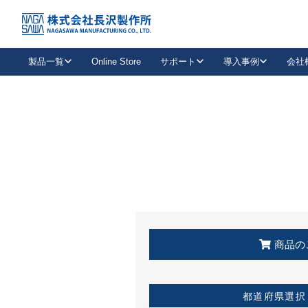
トップ
KSS加盟店・取扱店情報
店舗一覧
製品一覧
Online Store
サポート
導入事例
会社
新卒採用
会社情報
事業内容
中途採用
お問い合わせ
社会貢献活動
パート
2026年度採用情報
キャリア採用・専門職
メールフォームはこちら
工場で
キーレックス
レバーハンドル
キーレックス
機械式ボタン錠
室内用ドアハンドル
導入事例一覧
装
メールニュース
製品検索
お知らせ一覧
よくある質問（FAQ）
特集
簡単診断
教育機関
21
お客様に適したキーレックスをお探しいただけます。
廃番品情報
発
医療機関
品番から探す
取扱店情報
キーレックスを品番からお探しいただけます。
詳し
企業様採用事
商品の
お役立ち情報
都道府県選択