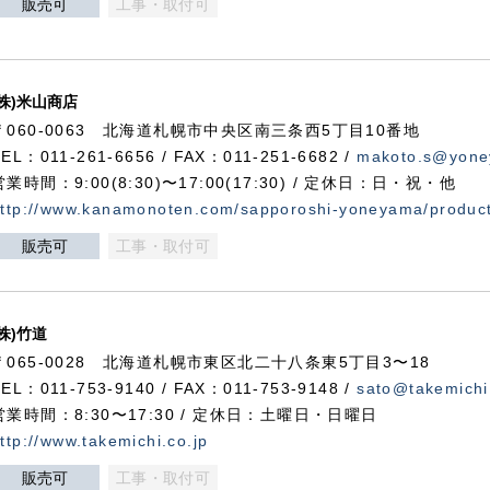
販売可
工事・取付可
(株)米山商店
〒060-0063 北海道札幌市中央区南三条西5丁目10番地
TEL：011-261-6656 / FAX：011-251-6682 /
makoto.s@yone
営業時間：9:00(8:30)〜17:00(17:30) / 定休日：日・祝・他
ttp://www.kanamonoten.com/sapporoshi-yoneyama/produc
販売可
工事・取付可
(株)竹道
〒065-0028 北海道札幌市東区北二十八条東5丁目3〜18
TEL：011-753-9140 / FAX：011-753-9148 /
sato@takemichi
営業時間：8:30〜17:30 / 定休日：土曜日・日曜日
ttp://www.takemichi.co.jp
販売可
工事・取付可