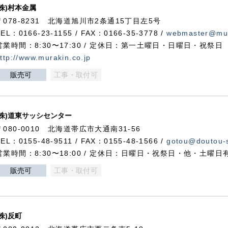
(株)村本金属
〒078-8231 北海道旭川市2条通15丁目左5号
TEL：0166-23-1155 / FAX：0166-35-3778 /
webmaster@mur
営業時間：8:30〜17:30 / 定休日：第一土曜日・日曜日・祝祭日
ttp://www.murakin.co.jp
販売可
工事・取付可
(株)道東サッシセンター
〒080-0010 北海道帯広市大通南31-56
TEL：0155-48-9511 / FAX：0155-48-1566 /
gotou@doutou-s
営業時間：8:30〜18:00 / 定休日：日曜日・祝祭日・他・土曜日
販売可
工事・取付可
(株)反町