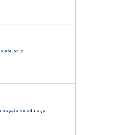
lala.or.jp
magata.email.ne.jp