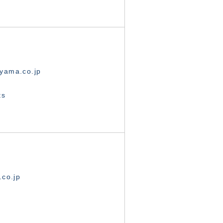
yama.co.jp
ts
.co.jp