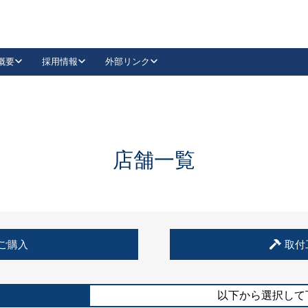
概要
採用情報
外部リンク
YouTube
Instagram
採用
キーレックスカタログ請求
の製品組み立て等
請求フォームはこちら
古代・古代NEO
レバーハンドル
Vi-Clear
古代・古代NEO
飾錠
導入事例一覧
抗ウイルス・抗菌製品
導入事例一覧
Facebook
LinkedIn
店舗一覧
00 / 1100から簡単に交換できるキーレックス4000を
日本ロック工業会
売開始しました。
外部サイト
く見る
例
ご購入
取付
長期住宅使用部材標準化推進協議会
外部サイト
以下から選択して