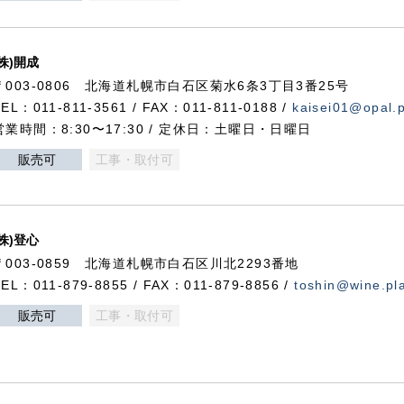
(株)開成
〒003-0806 北海道札幌市白石区菊水6条3丁目3番25号
TEL：011-811-3561 / FAX：011-811-0188 /
kaisei01@opal.pl
営業時間：8:30〜17:30 / 定休日：土曜日・日曜日
販売可
工事・取付可
(株)登心
〒003-0859 北海道札幌市白石区川北2293番地
TEL：011-879-8855 / FAX：011-879-8856 /
toshin@wine.pla
販売可
工事・取付可