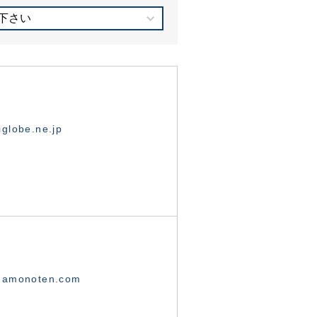
下さい
globe.ne.jp
namonoten.com