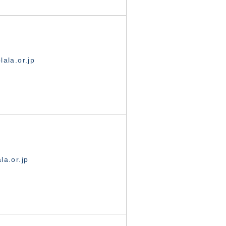
ala.or.jp
la.or.jp