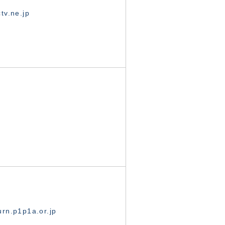
tv.ne.jp
rn.p1p1a.or.jp