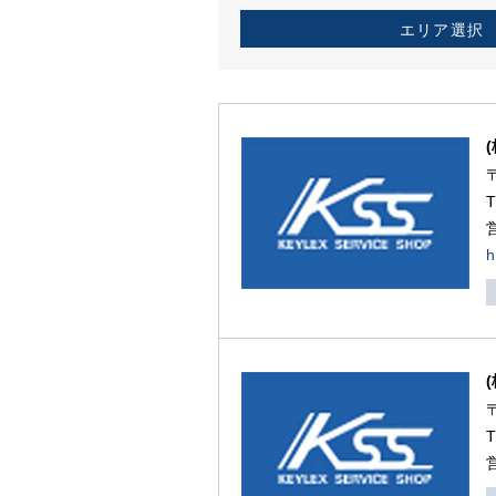
エリア選択
h