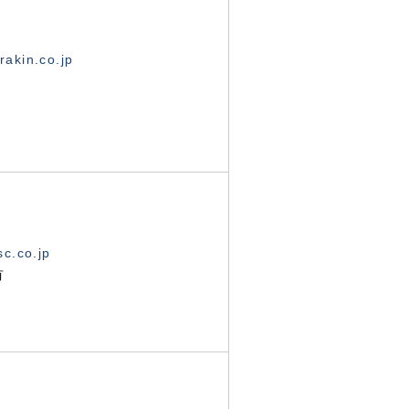
akin.co.jp
c.co.jp
有