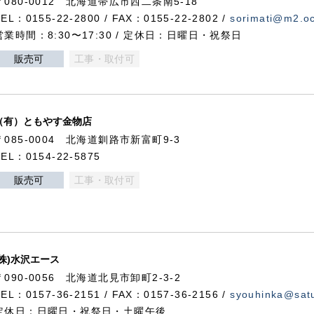
〒080-0012 北海道帯広市西二条南5-18
TEL：0155-22-2800 / FAX：0155-22-2802 /
sorimati@m2.oc
営業時間：8:30〜17:30 / 定休日：日曜日・祝祭日
販売可
工事・取付可
（有）ともやす金物店
〒085-0004 北海道釧路市新富町9-3
TEL：0154-22-5875
販売可
工事・取付可
(株)水沢エース
〒090-0056 北海道北見市卸町2-3-2
TEL：0157-36-2151 / FAX：0157-36-2156 /
syouhinka@satu
定休日：日曜日・祝祭日・土曜午後