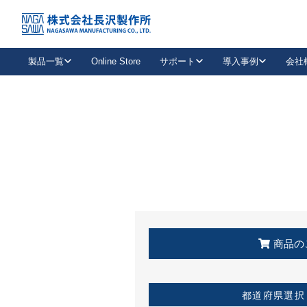
トップ
KSS加盟店・取扱店情報
店舗一覧
製品一覧
Online Store
サポート
導入事例
会社
新卒採用
会社情報
事業内容
中途採用
お問い合わせ
社会貢献活動
パート
2026年度採用情報
キャリア採用・専門職
メールフォームはこちら
工場で
キーレックス
レバーハンドル
キーレックス
機械式ボタン錠
室内用ドアハンドル
導入事例一覧
装
メールニュース
製品検索
お知らせ一覧
よくある質問（FAQ）
特集
簡単診断
教育機関
21
お客様に適したキーレックスをお探しいただけます。
廃番品情報
発
医療機関
品番から探す
取扱店情報
キーレックスを品番からお探しいただけます。
詳し
企業様採用事
商品の
お役立ち情報
都道府県選択