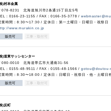
(株)村本金属
〒078-8231 北海道旭川市2条通15丁目左5号
TEL：0166-23-1155 / FAX：0166-35-3778 /
webmaster@mur
営業時間：8:30〜17:30 / 定休日：第一土曜日・日曜日・祝祭日
ttp://www.murakin.co.jp
販売可
工事・取付可
(株)道東サッシセンター
〒080-0010 北海道帯広市大通南31-56
TEL：0155-48-9511 / FAX：0155-48-1566 /
gotou@doutou-s
営業時間：8:30〜18:00 / 定休日：日曜日・祝祭日・他・土曜日
販売可
工事・取付可
(株)反町