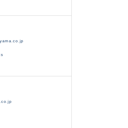
yama.co.jp
ts
.co.jp