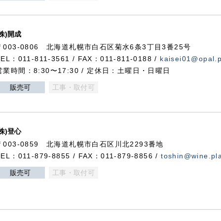
(株)開成
〒003-0806 北海道札幌市白石区菊水6条3丁目3番25号
TEL：011-811-3561 / FAX：011-811-0188 /
kaisei01@opal.pl
営業時間：8:30〜17:30 / 定休日：土曜日・日曜日
販売可
工事・取付可
(株)登心
〒003-0859 北海道札幌市白石区川北2293番地
TEL：011-879-8855 / FAX：011-879-8856 /
toshin@wine.pla
販売可
工事・取付可