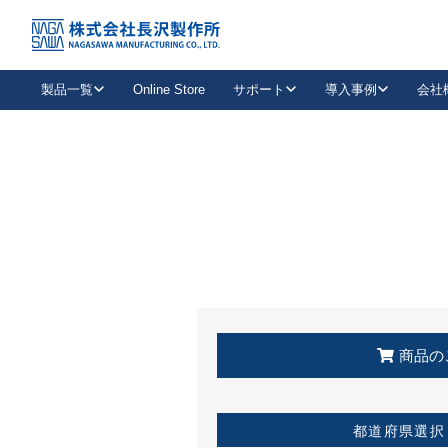
トップ
KSS加盟店・取扱店情報
店舗一覧
製品一覧
Online Store
サポート
導入事例
会社
新卒採用
会社情報
事業内容
中途採用
お問い合わせ
社会貢献活動
パート
2026年度採用情報
キャリア採用・専門職
メールフォームはこちら
工場で
キーレックス
レバーハンドル
キーレックス
機械式ボタン錠
室内用ドアハンドル
導入事例一覧
装
メールニュース
製品検索
お知らせ一覧
よくある質問（FAQ）
特集
簡単診断
教育機関
21
お客様に適したキーレックスをお探しいただけます。
廃番品情報
発
医療機関
品番から探す
取扱店情報
キーレックスを品番からお探しいただけます。
詳し
企業様採用事
商品の
お役立ち情報
都道府県選択