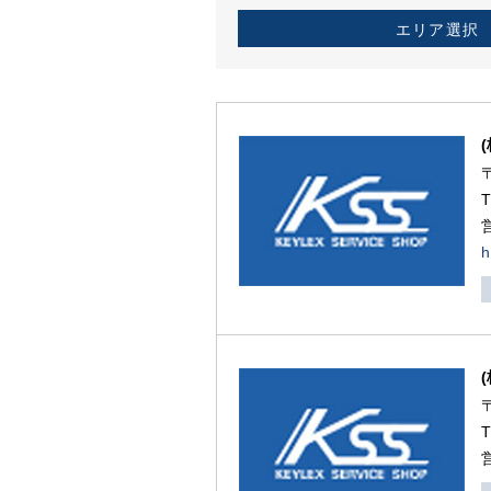
エリア選択
h