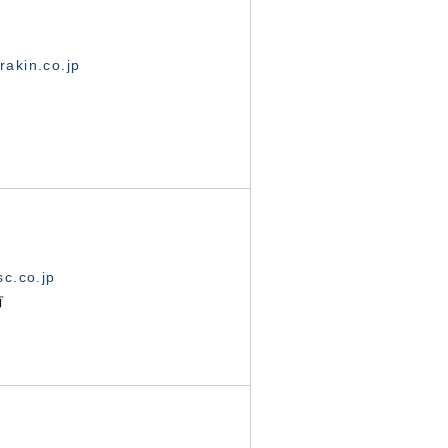
akin.co.jp
c.co.jp
有