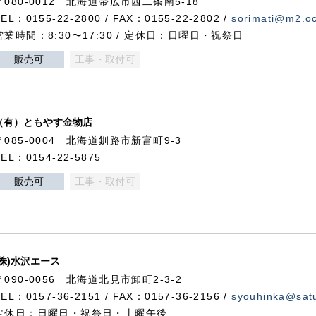
〒080-0012 北海道帯広市西二条南5-18
TEL：0155-22-2800 / FAX：0155-22-2802 /
sorimati@m2.oc
営業時間：8:30〜17:30 / 定休日：日曜日・祝祭日
販売可
工事・取付可
（有）ともやす金物店
〒085-0004 北海道釧路市新富町9-3
TEL：0154-22-5875
販売可
工事・取付可
(株)水沢エース
〒090-0056 北海道北見市卸町2-3-2
TEL：0157-36-2151 / FAX：0157-36-2156 /
syouhinka@satu
定休日：日曜日・祝祭日・土曜午後