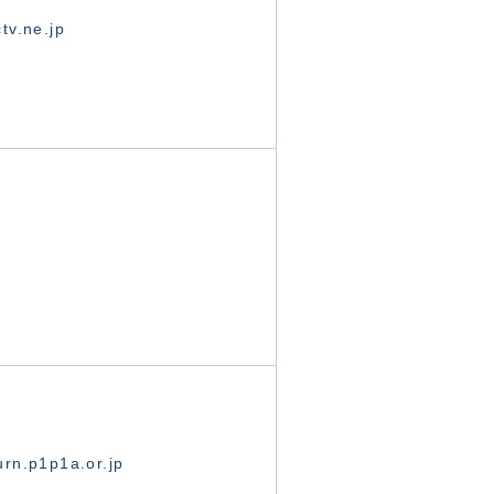
tv.ne.jp
rn.p1p1a.or.jp