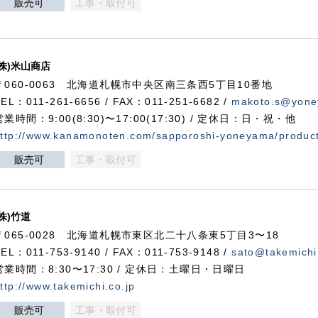
販売可
工事・取付可
(株)米山商店
〒060-0063 北海道札幌市中央区南三条西5丁目10番地
TEL：011-261-6656 / FAX：011-251-6682 /
makoto.s@yone
営業時間：9:00(8:30)〜17:00(17:30) / 定休日：日・祝・他
ttp://www.kanamonoten.com/sapporoshi-yoneyama/produc
販売可
工事・取付可
(株)竹道
〒065-0028 北海道札幌市東区北二十八条東5丁目3〜18
TEL：011-753-9140 / FAX：011-753-9148 /
sato@takemichi
営業時間：8:30〜17:30 / 定休日：土曜日・日曜日
ttp://www.takemichi.co.jp
販売可
工事・取付可