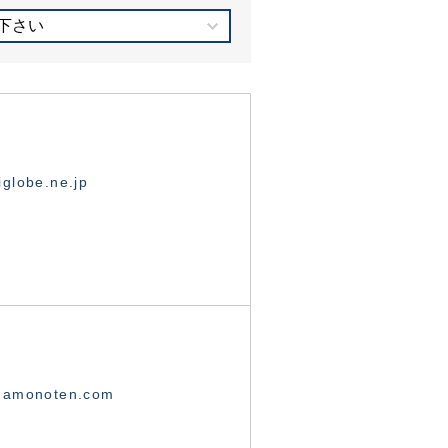
下さい
globe.ne.jp
namonoten.com