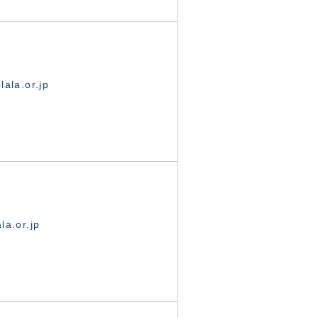
ala.or.jp
la.or.jp