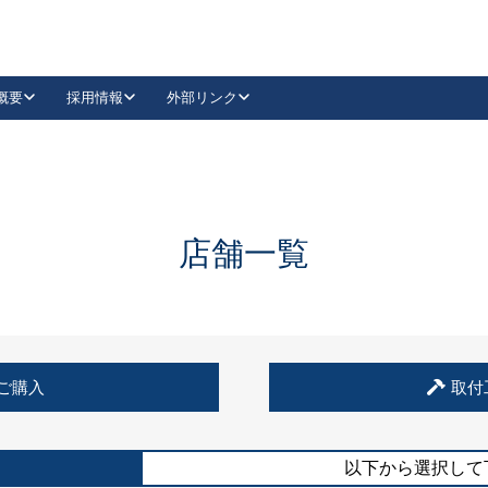
概要
採用情報
外部リンク
YouTube
Instagram
採用
キーレックスカタログ請求
の製品組み立て等
請求フォームはこちら
古代・古代NEO
レバーハンドル
Vi-Clear
古代・古代NEO
飾錠
導入事例一覧
抗ウイルス・抗菌製品
導入事例一覧
Facebook
LinkedIn
店舗一覧
00 / 1100から簡単に交換できるキーレックス4000を
日本ロック工業会
売開始しました。
外部サイト
く見る
例
ご購入
取付
長期住宅使用部材標準化推進協議会
外部サイト
以下から選択して