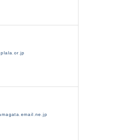
lala.or.jp
magata.email.ne.jp