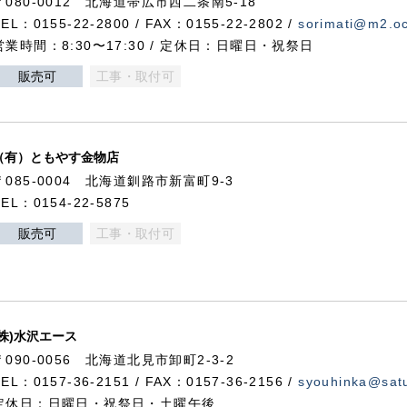
〒080-0012 北海道帯広市西二条南5-18
TEL：0155-22-2800 / FAX：0155-22-2802 /
sorimati@m2.oc
営業時間：8:30〜17:30 / 定休日：日曜日・祝祭日
販売可
工事・取付可
（有）ともやす金物店
〒085-0004 北海道釧路市新富町9-3
TEL：0154-22-5875
販売可
工事・取付可
(株)水沢エース
〒090-0056 北海道北見市卸町2-3-2
TEL：0157-36-2151 / FAX：0157-36-2156 /
syouhinka@satu
定休日：日曜日・祝祭日・土曜午後