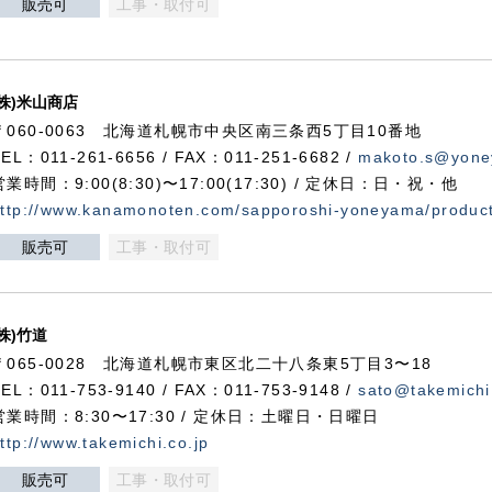
販売可
工事・取付可
(株)米山商店
〒060-0063 北海道札幌市中央区南三条西5丁目10番地
TEL：011-261-6656 / FAX：011-251-6682 /
makoto.s@yone
営業時間：9:00(8:30)〜17:00(17:30) / 定休日：日・祝・他
ttp://www.kanamonoten.com/sapporoshi-yoneyama/produc
販売可
工事・取付可
(株)竹道
〒065-0028 北海道札幌市東区北二十八条東5丁目3〜18
TEL：011-753-9140 / FAX：011-753-9148 /
sato@takemichi
営業時間：8:30〜17:30 / 定休日：土曜日・日曜日
ttp://www.takemichi.co.jp
販売可
工事・取付可