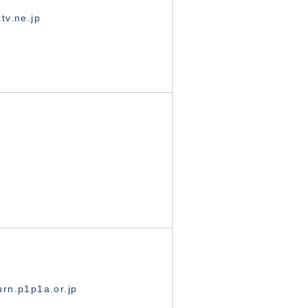
tv.ne.jp
rn.p1p1a.or.jp