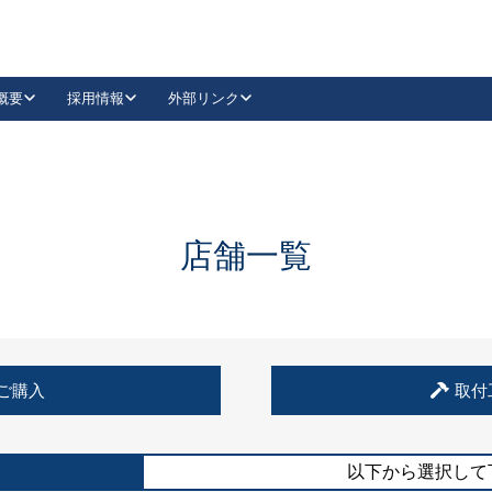
概要
採用情報
外部リンク
YouTube
Instagram
採用
キーレックスカタログ請求
の製品組み立て等
請求フォームはこちら
古代・古代NEO
レバーハンドル
Vi-Clear
古代・古代NEO
飾錠
導入事例一覧
抗ウイルス・抗菌製品
導入事例一覧
Facebook
LinkedIn
店舗一覧
00 / 1100から簡単に交換できるキーレックス4000を
日本ロック工業会
売開始しました。
外部サイト
く見る
例
ご購入
取付
長期住宅使用部材標準化推進協議会
外部サイト
以下から選択して