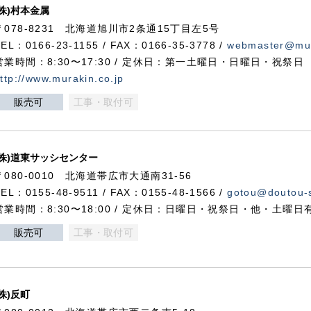
(株)村本金属
〒078-8231 北海道旭川市2条通15丁目左5号
TEL：0166-23-1155 / FAX：0166-35-3778 /
webmaster@mur
営業時間：8:30〜17:30 / 定休日：第一土曜日・日曜日・祝祭日
ttp://www.murakin.co.jp
販売可
工事・取付可
(株)道東サッシセンター
〒080-0010 北海道帯広市大通南31-56
TEL：0155-48-9511 / FAX：0155-48-1566 /
gotou@doutou-s
営業時間：8:30〜18:00 / 定休日：日曜日・祝祭日・他・土曜日
販売可
工事・取付可
(株)反町