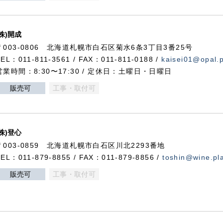
(株)開成
〒003-0806 北海道札幌市白石区菊水6条3丁目3番25号
TEL：011-811-3561 / FAX：011-811-0188 /
kaisei01@opal.pl
営業時間：8:30〜17:30 / 定休日：土曜日・日曜日
販売可
工事・取付可
(株)登心
〒003-0859 北海道札幌市白石区川北2293番地
TEL：011-879-8855 / FAX：011-879-8856 /
toshin@wine.pla
販売可
工事・取付可