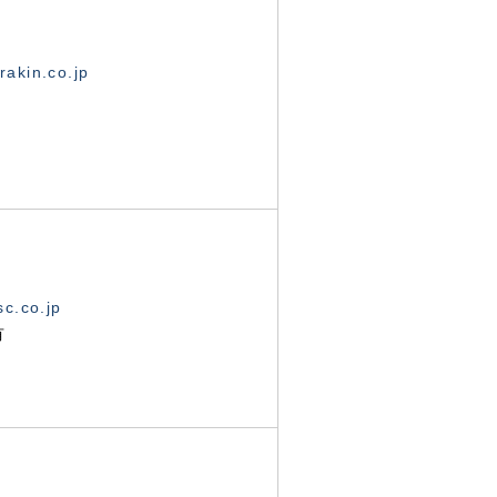
akin.co.jp
c.co.jp
有