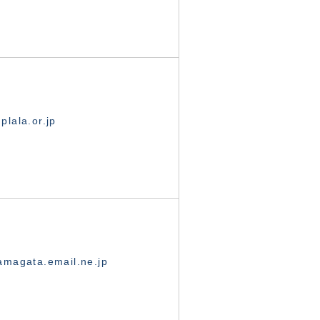
lala.or.jp
magata.email.ne.jp