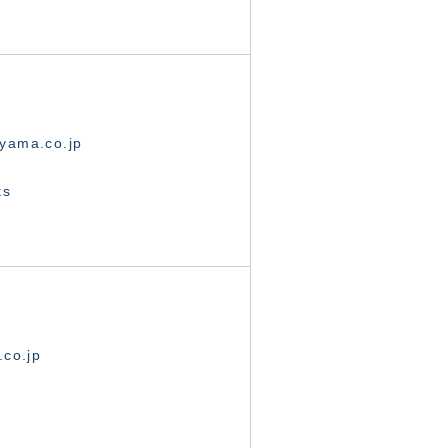
yama.co.jp
ts
.co.jp