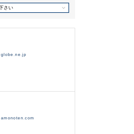
下さい
globe.ne.jp
namonoten.com