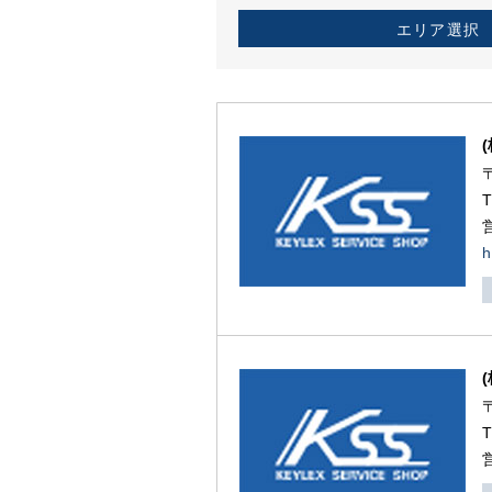
エリア選択
h