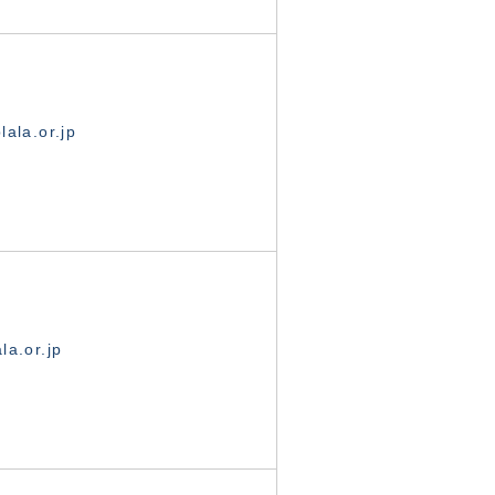
ala.or.jp
la.or.jp