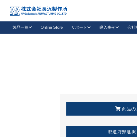
トップ
KSS加盟店・取扱店情報
店舗一覧
製品一覧
Online Store
サポート
導入事例
会社
新卒採用
会社情報
事業内容
中途採用
お問い合わせ
社会貢献活動
パート
2026年度採用情報
キャリア採用・専門職
メールフォームはこちら
工場で
キーレックス
レバーハンドル
キーレックス
機械式ボタン錠
室内用ドアハンドル
導入事例一覧
装
メールニュース
製品検索
お知らせ一覧
よくある質問（FAQ）
特集
簡単診断
教育機関
21
お客様に適したキーレックスをお探しいただけます。
廃番品情報
発
医療機関
品番から探す
取扱店情報
キーレックスを品番からお探しいただけます。
詳し
企業様採用事
商品の
お役立ち情報
都道府県選択