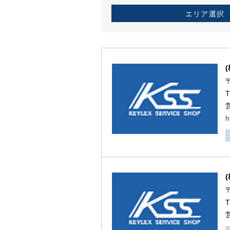
エリア選択
h