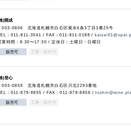
(株)開成
〒003-0806 北海道札幌市白石区菊水6条3丁目3番25号
TEL：011-811-3561 / FAX：011-811-0188 /
kaisei01@opal.pl
営業時間：8:30〜17:30 / 定休日：土曜日・日曜日
販売可
工事・取付可
(株)登心
〒003-0859 北海道札幌市白石区川北2293番地
TEL：011-879-8855 / FAX：011-879-8856 /
toshin@wine.pla
販売可
工事・取付可