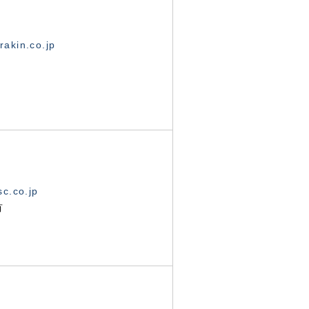
akin.co.jp
c.co.jp
有