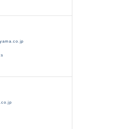
yama.co.jp
ts
.co.jp