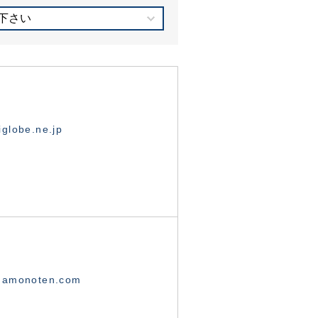
下さい
globe.ne.jp
namonoten.com