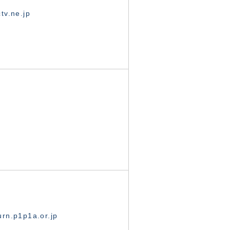
tv.ne.jp
rn.p1p1a.or.jp