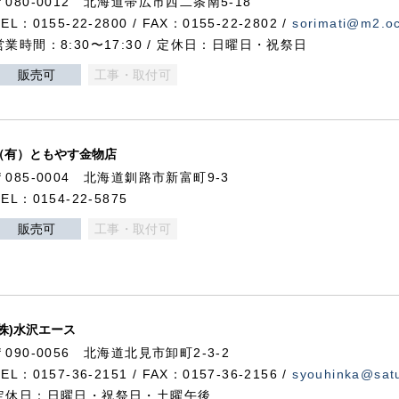
〒080-0012 北海道帯広市西二条南5-18
TEL：0155-22-2800 / FAX：0155-22-2802 /
sorimati@m2.oc
営業時間：8:30〜17:30 / 定休日：日曜日・祝祭日
販売可
工事・取付可
（有）ともやす金物店
〒085-0004 北海道釧路市新富町9-3
TEL：0154-22-5875
販売可
工事・取付可
(株)水沢エース
〒090-0056 北海道北見市卸町2-3-2
TEL：0157-36-2151 / FAX：0157-36-2156 /
syouhinka@satu
定休日：日曜日・祝祭日・土曜午後