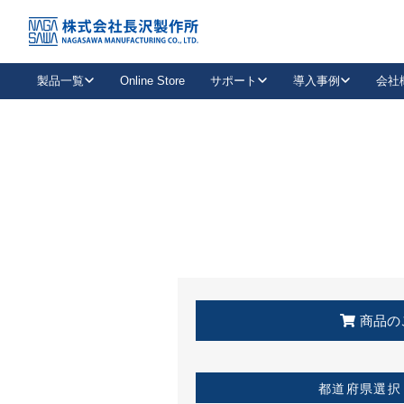
トップ
KSS加盟店・取扱店情報
店舗一覧
製品一覧
Online Store
サポート
導入事例
会社
新卒採用
会社情報
事業内容
中途採用
お問い合わせ
社会貢献活動
パート
2026年度採用情報
キャリア採用・専門職
メールフォームはこちら
工場で
キーレックス
レバーハンドル
キーレックス
機械式ボタン錠
室内用ドアハンドル
導入事例一覧
装
メールニュース
製品検索
お知らせ一覧
よくある質問（FAQ）
特集
簡単診断
教育機関
21
お客様に適したキーレックスをお探しいただけます。
廃番品情報
発
医療機関
品番から探す
取扱店情報
キーレックスを品番からお探しいただけます。
詳し
企業様採用事
商品の
お役立ち情報
都道府県選択