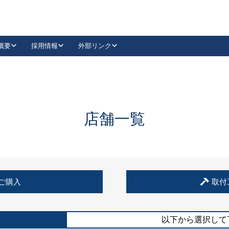
概要
採用情報
外部リンク
YouTube
Instagram
採用
キーレックスカタログ請求
の製品組み立て等
請求フォームはこちら
古代・古代NEO
レバーハンドル
Vi-Clear
古代・古代NEO
飾錠
導入事例一覧
抗ウイルス・抗菌製品
導入事例一覧
Facebook
LinkedIn
店舗一覧
00 / 1100から簡単に交換できるキーレックス4000を
日本ロック工業会
売開始しました。
外部サイト
く見る
例
ご購入
取付
長期住宅使用部材標準化推進協議会
外部サイト
以下から選択して