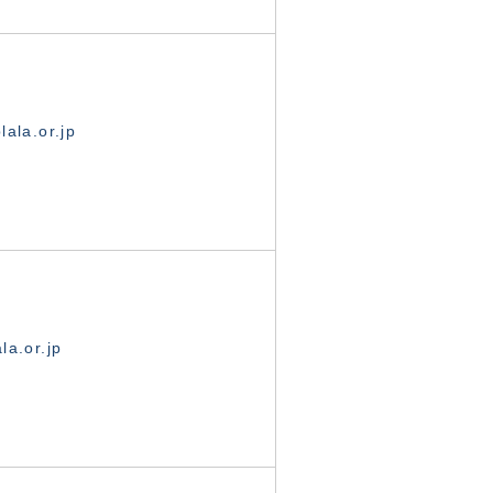
ala.or.jp
la.or.jp