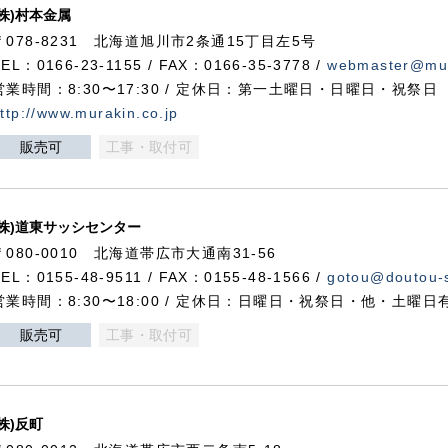
(株)村本金属
〒078-8231 北海道旭川市2条通15丁目左5号
TEL：0166-23-1155 / FAX：0166-35-3778 /
webmaster@mur
営業時間：8:30〜17:30 / 定休日：第一土曜日・日曜日・祝祭日
ttp://www.murakin.co.jp
販売可
工事・取付可
(株)道東サッシセンター
〒080-0010 北海道帯広市大通南31-56
TEL：0155-48-9511 / FAX：0155-48-1566 /
gotou@doutou-s
営業時間：8:30〜18:00 / 定休日：日曜日・祝祭日・他・土曜日
販売可
工事・取付可
(株)反町