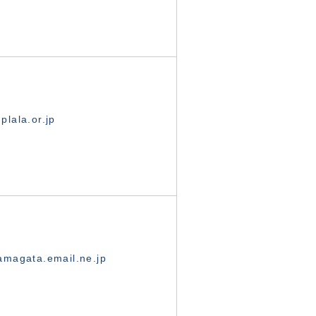
lala.or.jp
magata.email.ne.jp