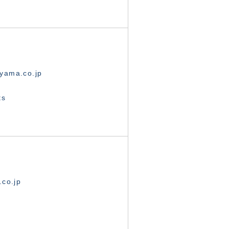
yama.co.jp
ts
.co.jp