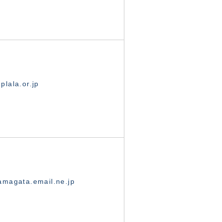
lala.or.jp
magata.email.ne.jp