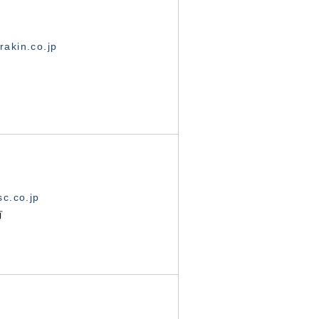
akin.co.jp
c.co.jp
有