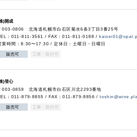
(株)開成
〒003-0806 北海道札幌市白石区菊水6条3丁目3番25号
TEL：011-811-3561 / FAX：011-811-0188 /
kaisei01@opal.pl
営業時間：8:30〜17:30 / 定休日：土曜日・日曜日
販売可
工事・取付可
(株)登心
〒003-0859 北海道札幌市白石区川北2293番地
TEL：011-879-8855 / FAX：011-879-8856 /
toshin@wine.pla
販売可
工事・取付可