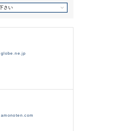
下さい
globe.ne.jp
namonoten.com