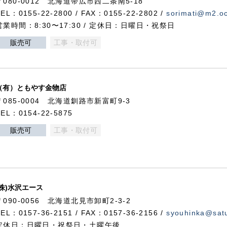
〒080-0012 北海道帯広市西二条南5-18
TEL：0155-22-2800 / FAX：0155-22-2802 /
sorimati@m2.oc
営業時間：8:30〜17:30 / 定休日：日曜日・祝祭日
販売可
工事・取付可
（有）ともやす金物店
〒085-0004 北海道釧路市新富町9-3
TEL：0154-22-5875
販売可
工事・取付可
(株)水沢エース
〒090-0056 北海道北見市卸町2-3-2
TEL：0157-36-2151 / FAX：0157-36-2156 /
syouhinka@satu
定休日：日曜日・祝祭日・土曜午後