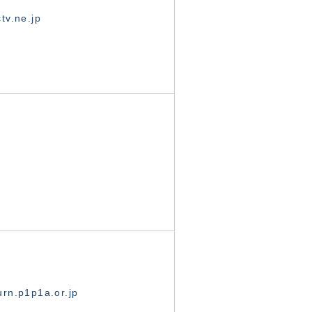
tv.ne.jp
rn.p1p1a.or.jp