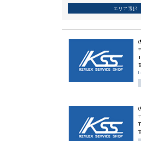
エリア選択
h