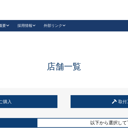
概要
採用情報
外部リンク
YouTube
Instagram
採用
キーレックスカタログ請求
の製品組み立て等
請求フォームはこちら
古代・古代NEO
レバーハンドル
Vi-Clear
古代・古代NEO
飾錠
導入事例一覧
抗ウイルス・抗菌製品
導入事例一覧
Facebook
LinkedIn
店舗一覧
00 / 1100から簡単に交換できるキーレックス4000を
日本ロック工業会
売開始しました。
外部サイト
く見る
例
ご購入
取付
長期住宅使用部材標準化推進協議会
外部サイト
以下から選択して