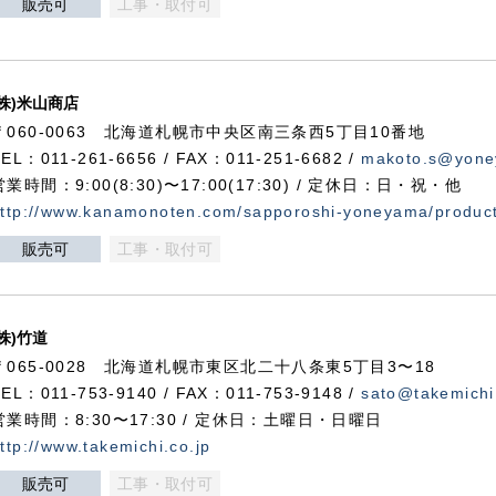
販売可
工事・取付可
(株)米山商店
〒060-0063 北海道札幌市中央区南三条西5丁目10番地
TEL：011-261-6656 / FAX：011-251-6682 /
makoto.s@yone
営業時間：9:00(8:30)〜17:00(17:30) / 定休日：日・祝・他
ttp://www.kanamonoten.com/sapporoshi-yoneyama/produc
販売可
工事・取付可
(株)竹道
〒065-0028 北海道札幌市東区北二十八条東5丁目3〜18
TEL：011-753-9140 / FAX：011-753-9148 /
sato@takemichi
営業時間：8:30〜17:30 / 定休日：土曜日・日曜日
ttp://www.takemichi.co.jp
販売可
工事・取付可