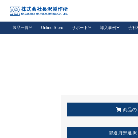
トップ
KSS加盟店・取扱店情報
店舗一覧
製品一覧
Online Store
サポート
導入事例
会社
新卒採用
会社情報
事業内容
中途採用
お問い合わせ
社会貢献活動
パート
2026年度採用情報
キャリア採用・専門職
メールフォームはこちら
工場で
キーレックス
レバーハンドル
キーレックス
機械式ボタン錠
室内用ドアハンドル
導入事例一覧
装
メールニュース
製品検索
お知らせ一覧
よくある質問（FAQ）
特集
簡単診断
教育機関
21
お客様に適したキーレックスをお探しいただけます。
廃番品情報
発
医療機関
品番から探す
取扱店情報
キーレックスを品番からお探しいただけます。
詳し
企業様採用事
商品の
お役立ち情報
都道府県選択