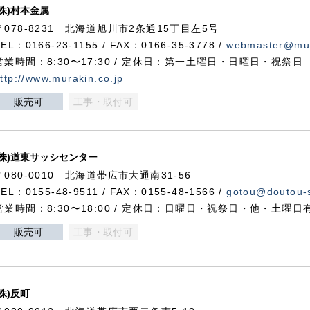
(株)村本金属
〒078-8231 北海道旭川市2条通15丁目左5号
TEL：0166-23-1155 / FAX：0166-35-3778 /
webmaster@mur
営業時間：8:30〜17:30 / 定休日：第一土曜日・日曜日・祝祭日
ttp://www.murakin.co.jp
販売可
工事・取付可
(株)道東サッシセンター
〒080-0010 北海道帯広市大通南31-56
TEL：0155-48-9511 / FAX：0155-48-1566 /
gotou@doutou-s
営業時間：8:30〜18:00 / 定休日：日曜日・祝祭日・他・土曜日
販売可
工事・取付可
(株)反町