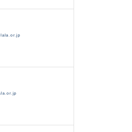
ala.or.jp
la.or.jp