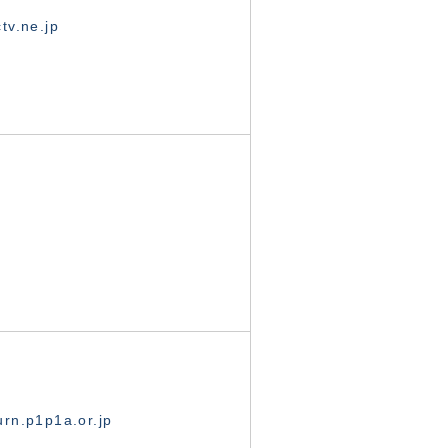
tv.ne.jp
rn.p1p1a.or.jp