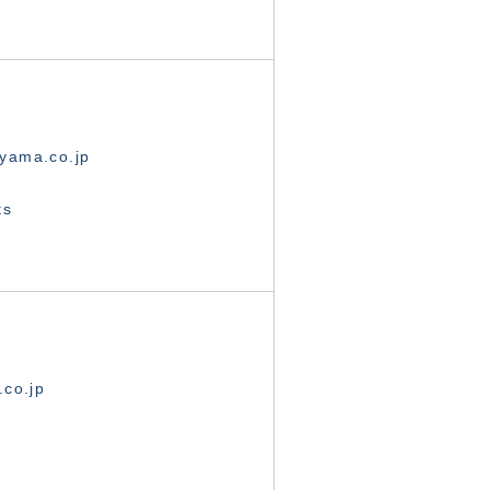
yama.co.jp
ts
.co.jp