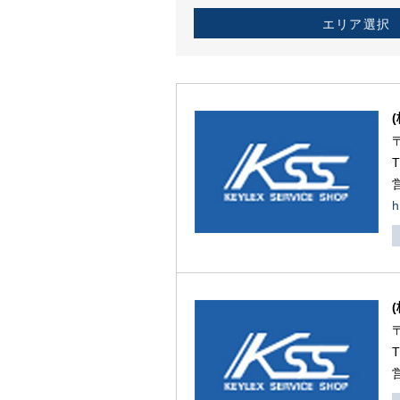
エリア選択
h