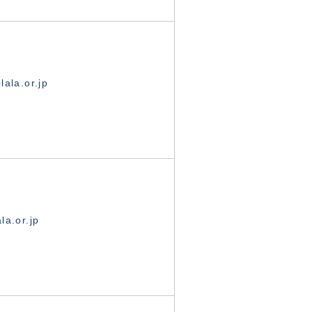
ala.or.jp
la.or.jp