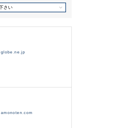
下さい
globe.ne.jp
namonoten.com