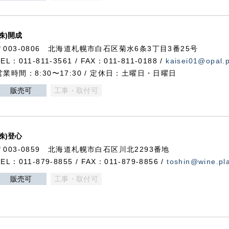
(株)開成
〒003-0806 北海道札幌市白石区菊水6条3丁目3番25号
TEL：011-811-3561 / FAX：011-811-0188 /
kaisei01@opal.pl
営業時間：8:30〜17:30 / 定休日：土曜日・日曜日
販売可
工事・取付可
(株)登心
〒003-0859 北海道札幌市白石区川北2293番地
TEL：011-879-8855 / FAX：011-879-8856 /
toshin@wine.pla
販売可
工事・取付可