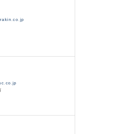
akin.co.jp
c.co.jp
有