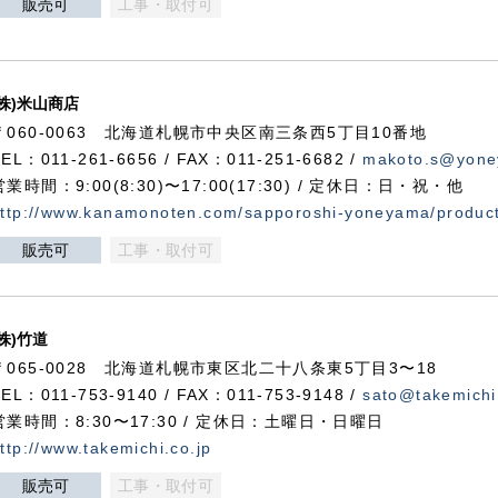
販売可
工事・取付可
(株)米山商店
〒060-0063 北海道札幌市中央区南三条西5丁目10番地
TEL：011-261-6656 / FAX：011-251-6682 /
makoto.s@yone
営業時間：9:00(8:30)〜17:00(17:30) / 定休日：日・祝・他
ttp://www.kanamonoten.com/sapporoshi-yoneyama/produc
販売可
工事・取付可
(株)竹道
〒065-0028 北海道札幌市東区北二十八条東5丁目3〜18
TEL：011-753-9140 / FAX：011-753-9148 /
sato@takemichi
営業時間：8:30〜17:30 / 定休日：土曜日・日曜日
ttp://www.takemichi.co.jp
販売可
工事・取付可