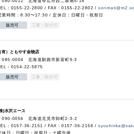
〒080-0012 北海道帯広市西二条南5-18
TEL：0155-22-2800 / FAX：0155-22-2802 /
sorimati@m2.oc
営業時間：8:30〜17:30 / 定休日：日曜日・祝祭日
販売可
工事・取付可
（有）ともやす金物店
〒085-0004 北海道釧路市新富町9-3
TEL：0154-22-5875
販売可
工事・取付可
(株)水沢エース
〒090-0056 北海道北見市卸町2-3-2
TEL：0157-36-2151 / FAX：0157-36-2156 /
syouhinka@satu
定休日：日曜日・祝祭日・土曜午後