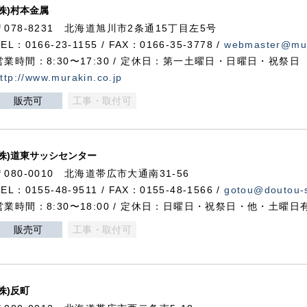
(株)村本金属
〒078-8231 北海道旭川市2条通15丁目左5号
TEL：0166-23-1155 / FAX：0166-35-3778 /
webmaster@mur
営業時間：8:30〜17:30 / 定休日：第一土曜日・日曜日・祝祭日
ttp://www.murakin.co.jp
販売可
工事・取付可
(株)道東サッシセンター
〒080-0010 北海道帯広市大通南31-56
TEL：0155-48-9511 / FAX：0155-48-1566 /
gotou@doutou-s
営業時間：8:30〜18:00 / 定休日：日曜日・祝祭日・他・土曜日
販売可
工事・取付可
(株)反町