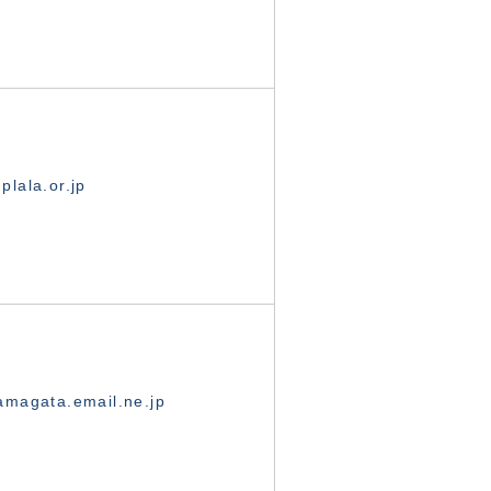
lala.or.jp
magata.email.ne.jp