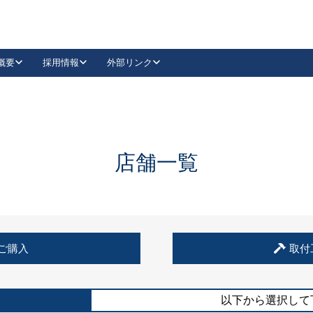
概要
採用情報
外部リンク
YouTube
Instagram
採用
キーレックスカタログ請求
の製品組み立て等
請求フォームはこちら
古代・古代NEO
レバーハンドル
Vi-Clear
古代・古代NEO
飾錠
導入事例一覧
抗ウイルス・抗菌製品
導入事例一覧
Facebook
LinkedIn
店舗一覧
00 / 1100から簡単に交換できるキーレックス4000を
日本ロック工業会
売開始しました。
外部サイト
く見る
例
ご購入
取付
長期住宅使用部材標準化推進協議会
外部サイト
以下から選択して