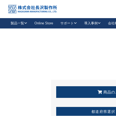
トップ
KSS加盟店・取扱店情報
店舗一覧
製品一覧
Online Store
サポート
導入事例
会社
新卒採用
会社情報
事業内容
中途採用
お問い合わせ
社会貢献活動
パート
2026年度採用情報
キャリア採用・専門職
メールフォームはこちら
工場で
キーレックス
レバーハンドル
キーレックス
機械式ボタン錠
室内用ドアハンドル
導入事例一覧
装
メールニュース
製品検索
お知らせ一覧
よくある質問（FAQ）
特集
簡単診断
教育機関
21
お客様に適したキーレックスをお探しいただけます。
廃番品情報
発
医療機関
品番から探す
取扱店情報
キーレックスを品番からお探しいただけます。
詳し
企業様採用事
商品の
お役立ち情報
都道府県選択