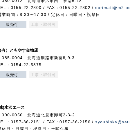
〒080-0012 北海道帯広市西二条南5-18
TEL：0155-22-2800 / FAX：0155-22-2802 /
sorimati@m2.oc
営業時間：8:30〜17:30 / 定休日：日曜日・祝祭日
販売可
工事・取付可
（有）ともやす金物店
〒085-0004 北海道釧路市新富町9-3
TEL：0154-22-5875
販売可
工事・取付可
(株)水沢エース
〒090-0056 北海道北見市卸町2-3-2
TEL：0157-36-2151 / FAX：0157-36-2156 /
syouhinka@satu
定休日：日曜日・祝祭日・土曜午後