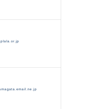
lala.or.jp
magata.email.ne.jp