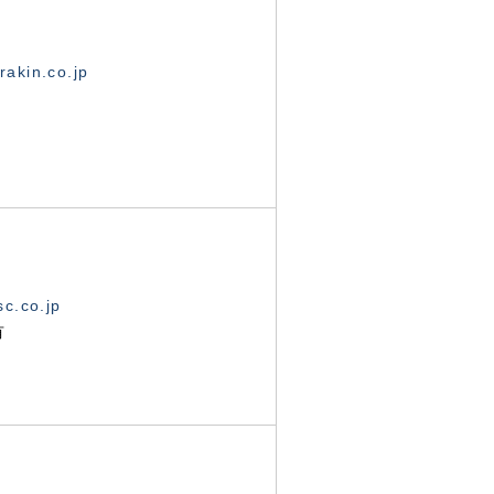
akin.co.jp
c.co.jp
有