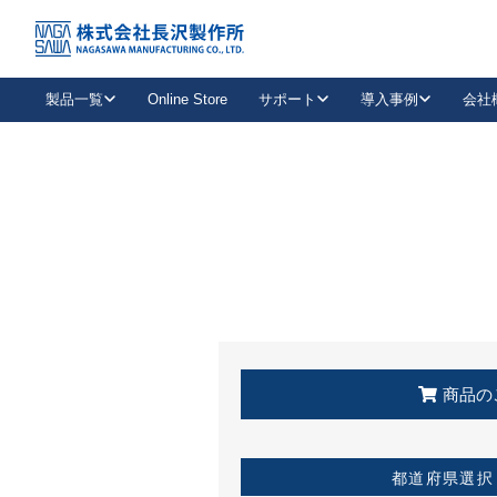
トップ
KSS加盟店・取扱店情報
店舗一覧
製品一覧
Online Store
サポート
導入事例
会社
新卒採用
会社情報
事業内容
中途採用
お問い合わせ
社会貢献活動
パート
2026年度採用情報
キャリア採用・専門職
メールフォームはこちら
工場で
キーレックス
レバーハンドル
キーレックス
機械式ボタン錠
室内用ドアハンドル
導入事例一覧
装
メールニュース
製品検索
お知らせ一覧
よくある質問（FAQ）
特集
簡単診断
教育機関
21
お客様に適したキーレックスをお探しいただけます。
廃番品情報
発
医療機関
品番から探す
取扱店情報
キーレックスを品番からお探しいただけます。
詳し
企業様採用事
商品の
お役立ち情報
都道府県選択