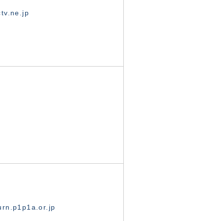
tv.ne.jp
rn.p1p1a.or.jp