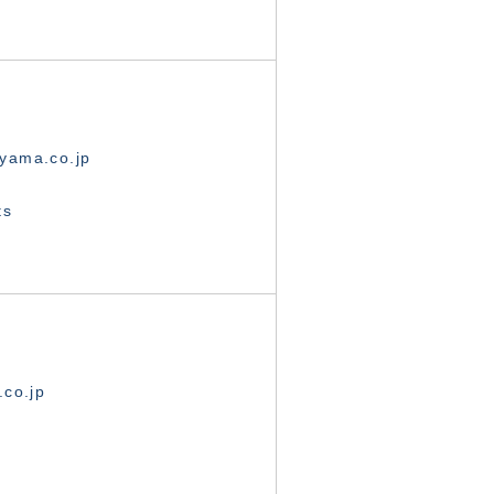
yama.co.jp
ts
.co.jp