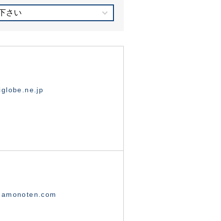
下さい
globe.ne.jp
namonoten.com