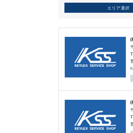
エリア選択
h