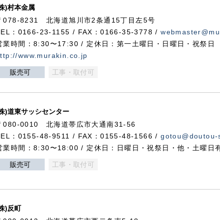
(株)村本金属
〒078-8231 北海道旭川市2条通15丁目左5号
TEL：0166-23-1155 / FAX：0166-35-3778 /
webmaster@mur
営業時間：8:30〜17:30 / 定休日：第一土曜日・日曜日・祝祭日
ttp://www.murakin.co.jp
販売可
工事・取付可
(株)道東サッシセンター
〒080-0010 北海道帯広市大通南31-56
TEL：0155-48-9511 / FAX：0155-48-1566 /
gotou@doutou-s
営業時間：8:30〜18:00 / 定休日：日曜日・祝祭日・他・土曜日
販売可
工事・取付可
(株)反町