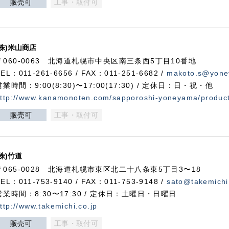
販売可
工事・取付可
(株)米山商店
〒060-0063 北海道札幌市中央区南三条西5丁目10番地
TEL：011-261-6656 / FAX：011-251-6682 /
makoto.s@yone
営業時間：9:00(8:30)〜17:00(17:30) / 定休日：日・祝・他
ttp://www.kanamonoten.com/sapporoshi-yoneyama/produc
販売可
工事・取付可
(株)竹道
〒065-0028 北海道札幌市東区北二十八条東5丁目3〜18
TEL：011-753-9140 / FAX：011-753-9148 /
sato@takemichi
営業時間：8:30〜17:30 / 定休日：土曜日・日曜日
ttp://www.takemichi.co.jp
販売可
工事・取付可