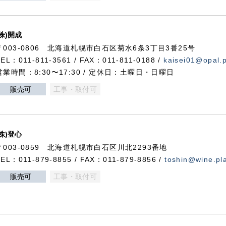
(株)開成
〒003-0806 北海道札幌市白石区菊水6条3丁目3番25号
TEL：011-811-3561 / FAX：011-811-0188 /
kaisei01@opal.pl
営業時間：8:30〜17:30 / 定休日：土曜日・日曜日
販売可
工事・取付可
(株)登心
〒003-0859 北海道札幌市白石区川北2293番地
TEL：011-879-8855 / FAX：011-879-8856 /
toshin@wine.pla
販売可
工事・取付可