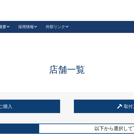
概要
採用情報
外部リンク
YouTube
Instagram
採用
キーレックスカタログ請求
の製品組み立て等
請求フォームはこちら
古代・古代NEO
レバーハンドル
Vi-Clear
古代・古代NEO
飾錠
導入事例一覧
抗ウイルス・抗菌製品
導入事例一覧
Facebook
LinkedIn
店舗一覧
00 / 1100から簡単に交換できるキーレックス4000を
日本ロック工業会
売開始しました。
外部サイト
く見る
例
ご購入
取付
長期住宅使用部材標準化推進協議会
外部サイト
以下から選択して