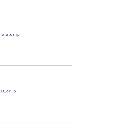
ala.or.jp
la.or.jp