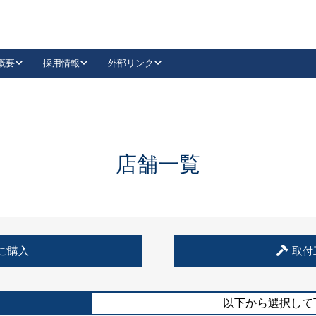
概要
採用情報
外部リンク
YouTube
Instagram
採用
キーレックスカタログ請求
の製品組み立て等
請求フォームはこちら
古代・古代NEO
レバーハンドル
Vi-Clear
古代・古代NEO
飾錠
導入事例一覧
抗ウイルス・抗菌製品
導入事例一覧
Facebook
LinkedIn
店舗一覧
00 / 1100から簡単に交換できるキーレックス4000を
日本ロック工業会
売開始しました。
外部サイト
く見る
例
ご購入
取付
長期住宅使用部材標準化推進協議会
外部サイト
以下から選択して