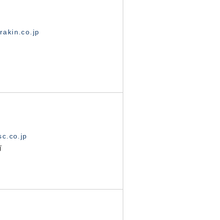
akin.co.jp
c.co.jp
有