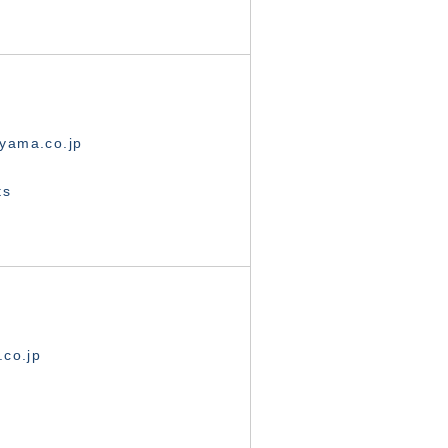
yama.co.jp
ts
.co.jp