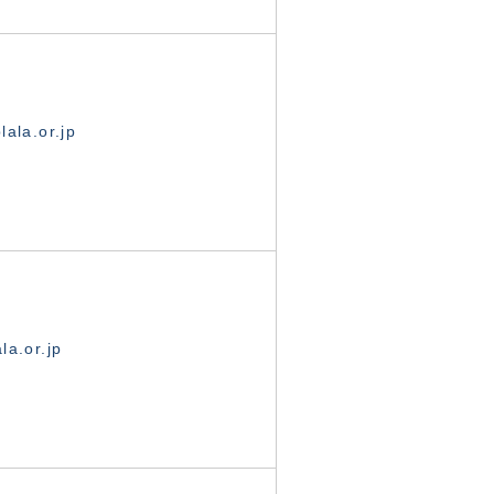
ala.or.jp
la.or.jp