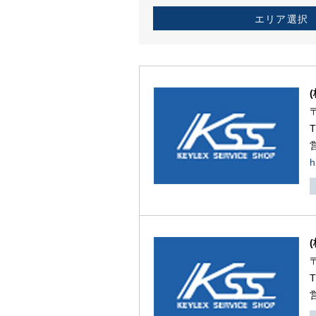
エリア選択
h