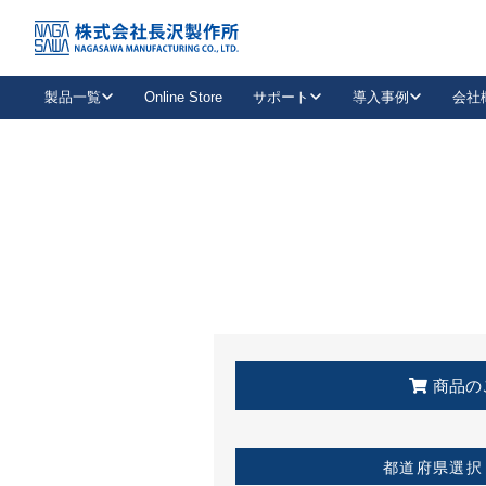
トップ
KSS加盟店・取扱店情報
店舗一覧
製品一覧
Online Store
サポート
導入事例
会社
新卒採用
会社情報
事業内容
中途採用
お問い合わせ
社会貢献活動
パート
2026年度採用情報
キャリア採用・専門職
メールフォームはこちら
工場で
キーレックス
レバーハンドル
キーレックス
機械式ボタン錠
室内用ドアハンドル
導入事例一覧
装
メールニュース
製品検索
お知らせ一覧
よくある質問（FAQ）
特集
簡単診断
教育機関
21
お客様に適したキーレックスをお探しいただけます。
廃番品情報
発
医療機関
品番から探す
取扱店情報
キーレックスを品番からお探しいただけます。
詳し
企業様採用事
商品の
お役立ち情報
都道府県選択