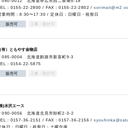
〒080-0012 北海道帯広市西二条南5-18
TEL：0155-22-2800 / FAX：0155-22-2802 /
sorimati@m2.oc
営業時間：8:30〜17:30 / 定休日：日曜日・祝祭日
販売可
工事・取付可
（有）ともやす金物店
〒085-0004 北海道釧路市新富町9-3
TEL：0154-22-5875
販売可
工事・取付可
(株)水沢エース
〒090-0056 北海道北見市卸町2-3-2
TEL：0157-36-2151 / FAX：0157-36-2156 /
syouhinka@satu
定休日：日曜日・祝祭日・土曜午後