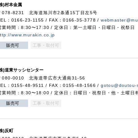
(株)村本金属
〒078-8231 北海道旭川市2条通15丁目左5号
TEL：0166-23-1155 / FAX：0166-35-3778 /
webmaster@mur
営業時間：8:30〜17:30 / 定休日：第一土曜日・日曜日・祝祭日
ttp://www.murakin.co.jp
販売可
工事・取付可
(株)道東サッシセンター
〒080-0010 北海道帯広市大通南31-56
TEL：0155-48-9511 / FAX：0155-48-1566 /
gotou@doutou-s
営業時間：8:30〜18:00 / 定休日：日曜日・祝祭日・他・土曜日
販売可
工事・取付可
(株)反町