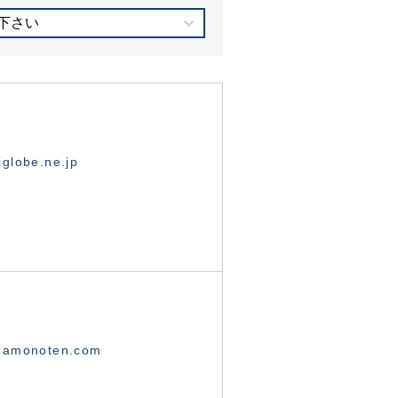
下さい
globe.ne.jp
namonoten.com