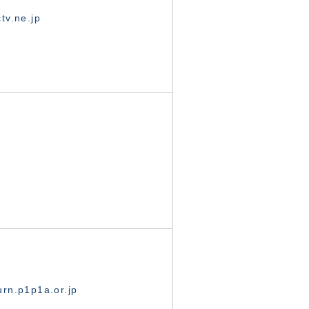
tv.ne.jp
rn.p1p1a.or.jp