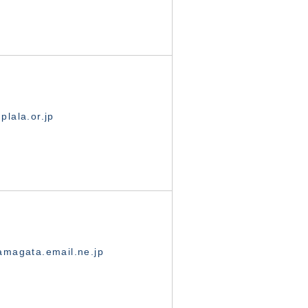
lala.or.jp
magata.email.ne.jp