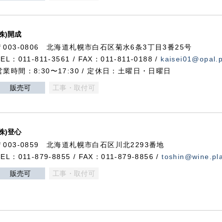
(株)開成
〒003-0806 北海道札幌市白石区菊水6条3丁目3番25号
TEL：011-811-3561 / FAX：011-811-0188 /
kaisei01@opal.pl
営業時間：8:30〜17:30 / 定休日：土曜日・日曜日
販売可
工事・取付可
(株)登心
〒003-0859 北海道札幌市白石区川北2293番地
TEL：011-879-8855 / FAX：011-879-8856 /
toshin@wine.pla
販売可
工事・取付可