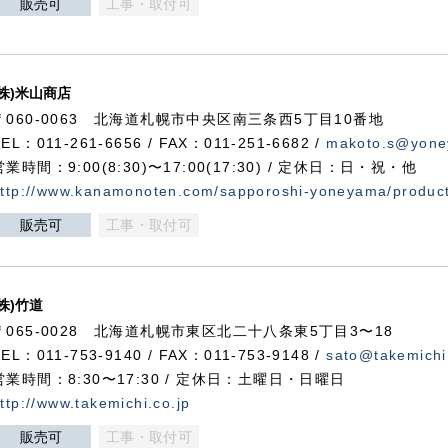
販売可
工事・取付可
(株)米山商店
〒060-0063 北海道札幌市中央区南三条西5丁目10番地
TEL：011-261-6656 / FAX：011-251-6682 /
makoto.s@yone
営業時間：9:00(8:30)〜17:00(17:30) / 定休日：日・祝・他
ttp://www.kanamonoten.com/sapporoshi-yoneyama/produc
販売可
工事・取付可
(株)竹道
〒065-0028 北海道札幌市東区北二十八条東5丁目3〜18
TEL：011-753-9140 / FAX：011-753-9148 /
sato@takemichi
営業時間：8:30〜17:30 / 定休日：土曜日・日曜日
ttp://www.takemichi.co.jp
販売可
工事・取付可