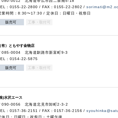
〒080-0012 北海道帯広市西二条南5-18
TEL：0155-22-2800 / FAX：0155-22-2802 /
sorimati@m2.oc
営業時間：8:30〜17:30 / 定休日：日曜日・祝祭日
販売可
工事・取付可
（有）ともやす金物店
〒085-0004 北海道釧路市新富町9-3
TEL：0154-22-5875
販売可
工事・取付可
(株)水沢エース
〒090-0056 北海道北見市卸町2-3-2
TEL：0157-36-2151 / FAX：0157-36-2156 /
syouhinka@satu
定休日：日曜日・祝祭日・土曜午後