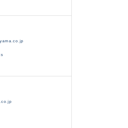
yama.co.jp
ts
.co.jp