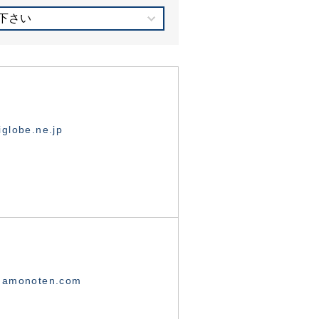
下さい
globe.ne.jp
namonoten.com