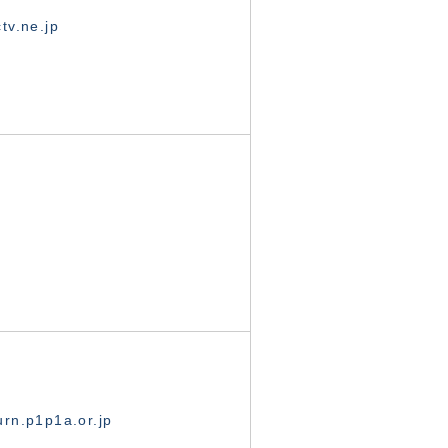
tv.ne.jp
rn.p1p1a.or.jp