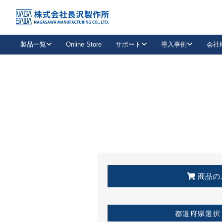
トップ
KSS加盟店・取扱店情報
店舗一覧
製品一覧
Online Store
サポート
導入事例
会社
新卒採用
会社情報
事業内容
中途採用
お問い合わせ
社会貢献活動
パート
2026年度採用情報
キャリア採用・専門職
メールフォームはこちら
工場で
キーレックス
レバーハンドル
キーレックス
機械式ボタン錠
室内用ドアハンドル
導入事例一覧
装
メールニュース
製品検索
お知らせ一覧
よくある質問（FAQ）
特集
簡単診断
教育機関
21
お客様に適したキーレックスをお探しいただけます。
廃番品情報
発
医療機関
品番から探す
取扱店情報
キーレックスを品番からお探しいただけます。
詳し
企業様採用事
商品の
お役立ち情報
都道府県選択