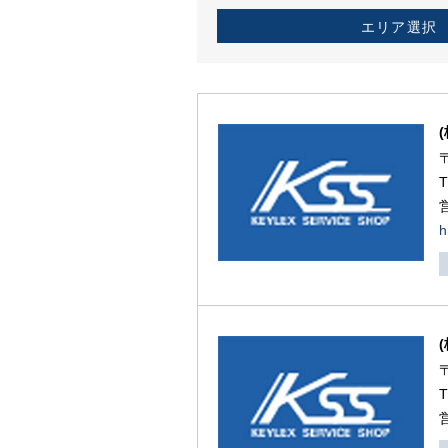
エリア選択
h