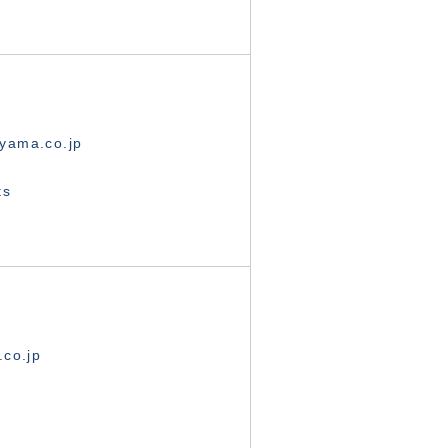
yama.co.jp
ts
.co.jp