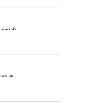
ala.or.jp
la.or.jp