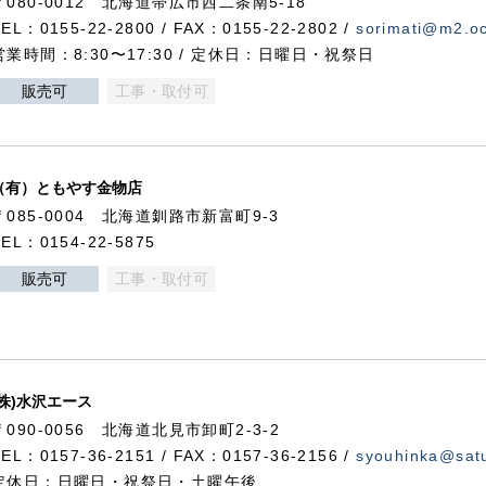
〒080-0012 北海道帯広市西二条南5-18
TEL：0155-22-2800 / FAX：0155-22-2802 /
sorimati@m2.oc
営業時間：8:30〜17:30 / 定休日：日曜日・祝祭日
販売可
工事・取付可
（有）ともやす金物店
〒085-0004 北海道釧路市新富町9-3
TEL：0154-22-5875
販売可
工事・取付可
(株)水沢エース
〒090-0056 北海道北見市卸町2-3-2
TEL：0157-36-2151 / FAX：0157-36-2156 /
syouhinka@satu
定休日：日曜日・祝祭日・土曜午後