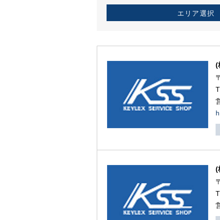
エリア選択
h