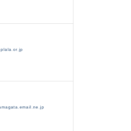
lala.or.jp
magata.email.ne.jp