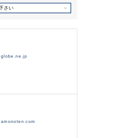
下さい
globe.ne.jp
namonoten.com