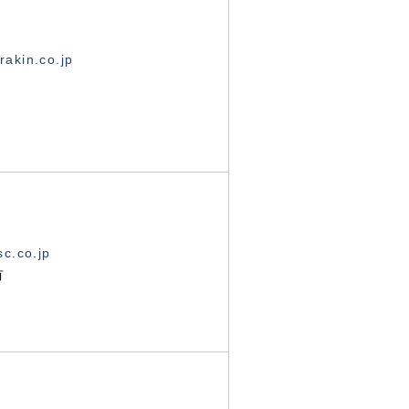
akin.co.jp
c.co.jp
有