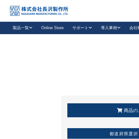
トップ
KSS加盟店・取扱店情報
店舗一覧
製品一覧
Online Store
サポート
導入事例
会社
新卒採用
会社情報
事業内容
中途採用
お問い合わせ
社会貢献活動
パート
2026年度採用情報
キャリア採用・専門職
メールフォームはこちら
工場で
キーレックス
レバーハンドル
キーレックス
機械式ボタン錠
室内用ドアハンドル
導入事例一覧
装
メールニュース
製品検索
お知らせ一覧
よくある質問（FAQ）
特集
簡単診断
教育機関
21
お客様に適したキーレックスをお探しいただけます。
廃番品情報
発
医療機関
品番から探す
取扱店情報
キーレックスを品番からお探しいただけます。
詳し
企業様採用事
商品の
お役立ち情報
都道府県選択