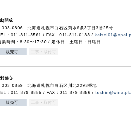
(株)開成
〒003-0806 北海道札幌市白石区菊水6条3丁目3番25号
TEL：011-811-3561 / FAX：011-811-0188 /
kaisei01@opal.pl
営業時間：8:30〜17:30 / 定休日：土曜日・日曜日
販売可
工事・取付可
(株)登心
〒003-0859 北海道札幌市白石区川北2293番地
TEL：011-879-8855 / FAX：011-879-8856 /
toshin@wine.pla
販売可
工事・取付可