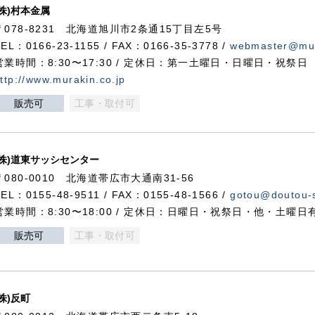
(株)村本金属
〒078-8231 北海道旭川市2条通15丁目左5号
TEL：0166-23-1155 / FAX：0166-35-3778 /
webmaster@mur
営業時間：8:30〜17:30 / 定休日：第一土曜日・日曜日・祝祭日
ttp://www.murakin.co.jp
販売可
工事・取付可
(株)道東サッシセンター
〒080-0010 北海道帯広市大通南31-56
TEL：0155-48-9511 / FAX：0155-48-1566 /
gotou@doutou-s
営業時間：8:30〜18:00 / 定休日：日曜日・祝祭日・他・土曜日
販売可
工事・取付可
(株)反町