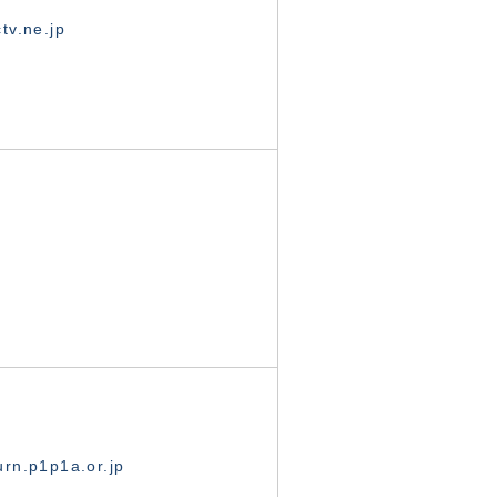
tv.ne.jp
rn.p1p1a.or.jp