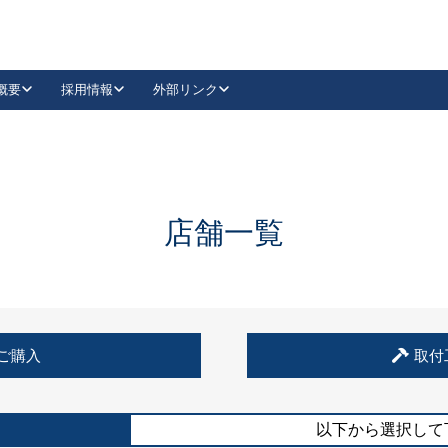
概要
採用情報
外部リンク
YouTube
Instagram
採用
キーレックスカタログ請求
の製品組み立て等
請求フォームはこちら
古代・古代NEO
レバーハンドル
Vi-Clear
古代・古代NEO
飾錠
導入事例一覧
抗ウイルス・抗菌製品
導入事例一覧
Facebook
LinkedIn
店舗一覧
00 / 1100から簡単に交換できるキーレックス4000を
日本ロック工業会
売開始しました。
外部サイト
く見る
例
ご購入
取付
長期住宅使用部材標準化推進協議会
外部サイト
以下から選択して