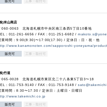
販売可
工事・取付可
(株)米山商店
〒060-0063 北海道札幌市中央区南三条西5丁目10番地
TEL：011-261-6656 / FAX：011-251-6682 /
makoto.s@yone
営業時間：9:00(8:30)〜17:00(17:30) / 定休日：日・祝・他
ttp://www.kanamonoten.com/sapporoshi-yoneyama/produc
販売可
工事・取付可
(株)竹道
〒065-0028 北海道札幌市東区北二十八条東5丁目3〜18
TEL：011-753-9140 / FAX：011-753-9148 /
sato@takemichi
営業時間：8:30〜17:30 / 定休日：土曜日・日曜日
ttp://www.takemichi.co.jp
販売可
工事・取付可