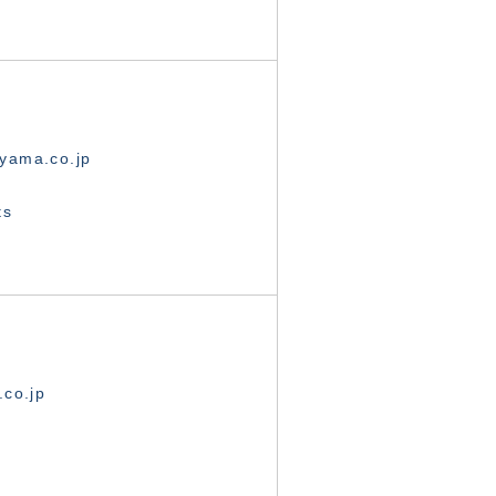
yama.co.jp
ts
.co.jp