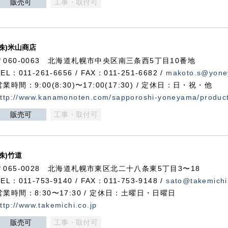
販売可
工事・取付可
(株)米山商店
〒060-0063 北海道札幌市中央区南三条西5丁目10番地
TEL：011-261-6656 / FAX：011-251-6682 /
makoto.s@yone
営業時間：9:00(8:30)〜17:00(17:30) / 定休日：日・祝・他
ttp://www.kanamonoten.com/sapporoshi-yoneyama/produc
販売可
工事・取付可
(株)竹道
〒065-0028 北海道札幌市東区北二十八条東5丁目3〜18
TEL：011-753-9140 / FAX：011-753-9148 /
sato@takemichi
営業時間：8:30〜17:30 / 定休日：土曜日・日曜日
ttp://www.takemichi.co.jp
販売可
工事・取付可