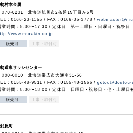
(株)村本金属
〒078-8231 北海道旭川市2条通15丁目左5号
TEL：0166-23-1155 / FAX：0166-35-3778 /
webmaster@mur
営業時間：8:30〜17:30 / 定休日：第一土曜日・日曜日・祝祭日
ttp://www.murakin.co.jp
販売可
工事・取付可
(株)道東サッシセンター
〒080-0010 北海道帯広市大通南31-56
TEL：0155-48-9511 / FAX：0155-48-1566 /
gotou@doutou-s
営業時間：8:30〜18:00 / 定休日：日曜日・祝祭日・他・土曜日
販売可
工事・取付可
(株)反町