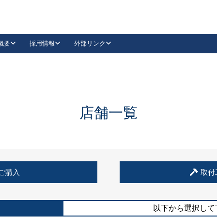
概要
採用情報
外部リンク
YouTube
Instagram
採用
キーレックスカタログ請求
の製品組み立て等
請求フォームはこちら
古代・古代NEO
レバーハンドル
Vi-Clear
古代・古代NEO
飾錠
導入事例一覧
抗ウイルス・抗菌製品
導入事例一覧
Facebook
LinkedIn
店舗一覧
00 / 1100から簡単に交換できるキーレックス4000を
日本ロック工業会
売開始しました。
外部サイト
く見る
例
ご購入
取付
長期住宅使用部材標準化推進協議会
外部サイト
以下から選択して