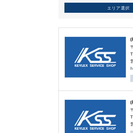
エリア選択
h