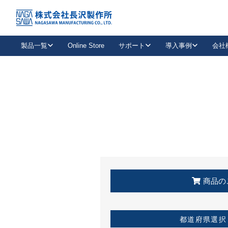
トップ
KSS加盟店・取扱店情報
店舗一覧
製品一覧
Online Store
サポート
導入事例
会社
新卒採用
会社情報
事業内容
中途採用
お問い合わせ
社会貢献活動
パート
2026年度採用情報
キャリア採用・専門職
メールフォームはこちら
工場で
キーレックス
レバーハンドル
キーレックス
機械式ボタン錠
室内用ドアハンドル
導入事例一覧
装
メールニュース
製品検索
お知らせ一覧
よくある質問（FAQ）
特集
簡単診断
教育機関
21
お客様に適したキーレックスをお探しいただけます。
廃番品情報
発
医療機関
品番から探す
取扱店情報
キーレックスを品番からお探しいただけます。
詳し
企業様採用事
商品の
お役立ち情報
都道府県選択