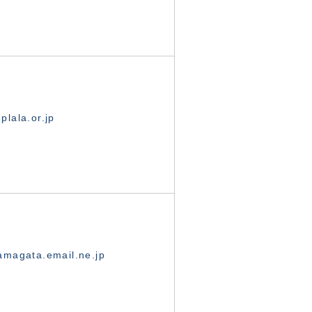
lala.or.jp
magata.email.ne.jp