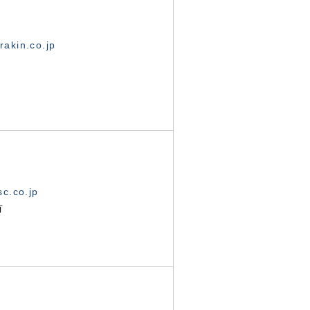
akin.co.jp
c.co.jp
有