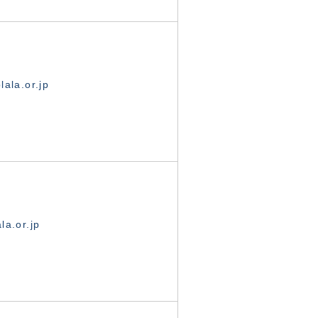
ala.or.jp
la.or.jp