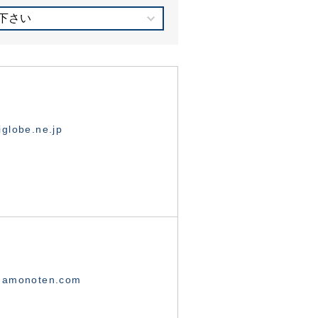
下さい
globe.ne.jp
namonoten.com