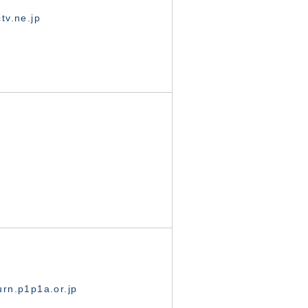
tv.ne.jp
rn.p1p1a.or.jp