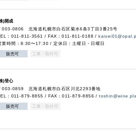
(株)開成
〒003-0806 北海道札幌市白石区菊水6条3丁目3番25号
TEL：011-811-3561 / FAX：011-811-0188 /
kaisei01@opal.pl
営業時間：8:30〜17:30 / 定休日：土曜日・日曜日
販売可
工事・取付可
(株)登心
〒003-0859 北海道札幌市白石区川北2293番地
TEL：011-879-8855 / FAX：011-879-8856 /
toshin@wine.pla
販売可
工事・取付可