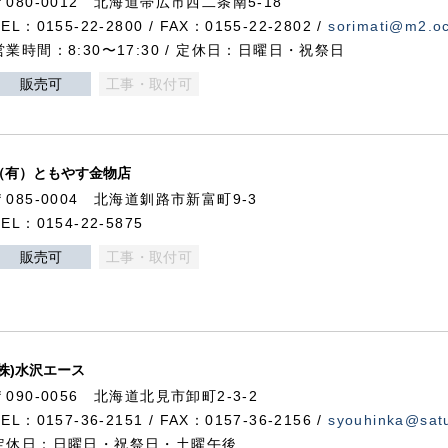
〒080-0012 北海道帯広市西二条南5-18
TEL：0155-22-2800 / FAX：0155-22-2802 /
sorimati@m2.oc
営業時間：8:30〜17:30 / 定休日：日曜日・祝祭日
販売可
工事・取付可
（有）ともやす金物店
〒085-0004 北海道釧路市新富町9-3
TEL：0154-22-5875
販売可
工事・取付可
(株)水沢エース
〒090-0056 北海道北見市卸町2-3-2
TEL：0157-36-2151 / FAX：0157-36-2156 /
syouhinka@satu
定休日：日曜日・祝祭日・土曜午後