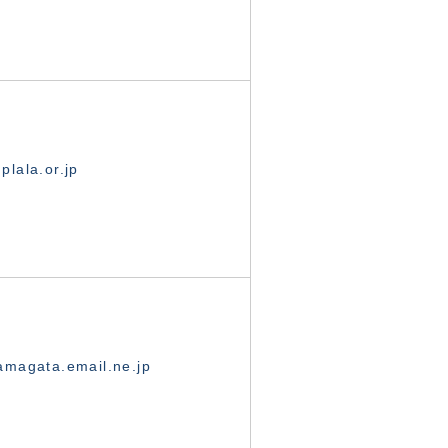
lala.or.jp
magata.email.ne.jp