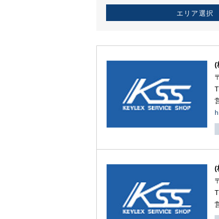
エリア選択
h