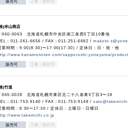
販売可
工事・取付可
(株)米山商店
〒060-0063 北海道札幌市中央区南三条西5丁目10番地
TEL：011-261-6656 / FAX：011-251-6682 /
makoto.s@yone
営業時間：9:00(8:30)〜17:00(17:30) / 定休日：日・祝・他
ttp://www.kanamonoten.com/sapporoshi-yoneyama/produc
販売可
工事・取付可
(株)竹道
〒065-0028 北海道札幌市東区北二十八条東5丁目3〜18
TEL：011-753-9140 / FAX：011-753-9148 /
sato@takemichi
営業時間：8:30〜17:30 / 定休日：土曜日・日曜日
ttp://www.takemichi.co.jp
販売可
工事・取付可