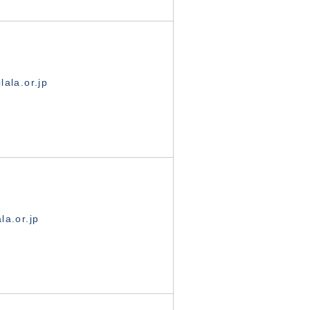
ala.or.jp
la.or.jp