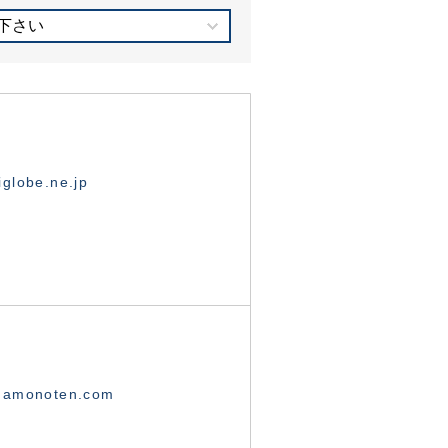
下さい
globe.ne.jp
namonoten.com