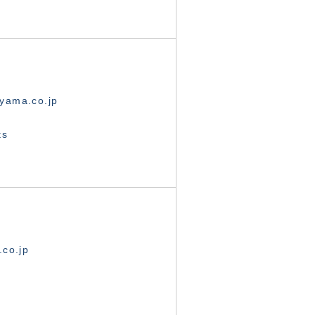
yama.co.jp
ts
.co.jp