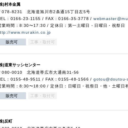
(株)村本金属
〒078-8231 北海道旭川市2条通15丁目左5号
TEL：0166-23-1155 / FAX：0166-35-3778 /
webmaster@mur
営業時間：8:30〜17:30 / 定休日：第一土曜日・日曜日・祝祭日
ttp://www.murakin.co.jp
販売可
工事・取付可
(株)道東サッシセンター
〒080-0010 北海道帯広市大通南31-56
TEL：0155-48-9511 / FAX：0155-48-1566 /
gotou@doutou-s
営業時間：8:30〜18:00 / 定休日：日曜日・祝祭日・他・土曜日
販売可
工事・取付可
(株)反町