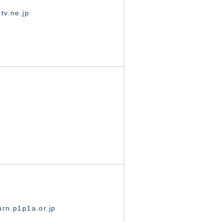
tv.ne.jp
rn.p1p1a.or.jp