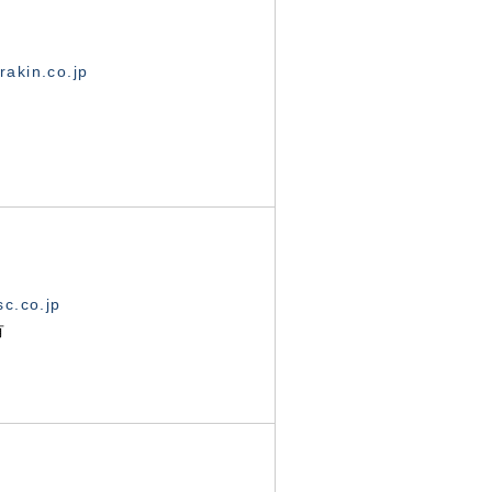
akin.co.jp
c.co.jp
有