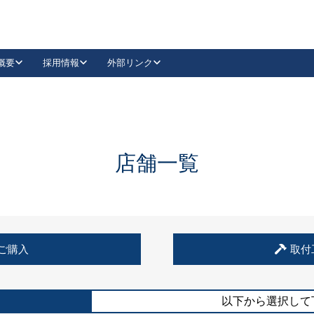
概要
採用情報
外部リンク
YouTube
Instagram
採用
キーレックスカタログ請求
の製品組み立て等
請求フォームはこちら
古代・古代NEO
レバーハンドル
Vi-Clear
古代・古代NEO
飾錠
導入事例一覧
抗ウイルス・抗菌製品
導入事例一覧
Facebook
LinkedIn
店舗一覧
00 / 1100から簡単に交換できるキーレックス4000を
日本ロック工業会
売開始しました。
外部サイト
く見る
例
ご購入
取付
長期住宅使用部材標準化推進協議会
外部サイト
以下から選択して