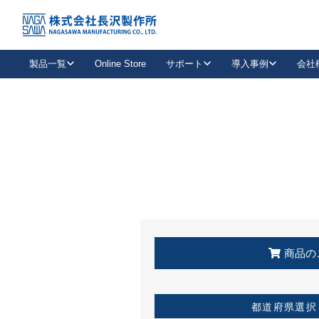
トップ
KSS加盟店・取扱店情報
店舗一覧
製品一覧
Online Store
サポート
導入事例
会社
新卒採用
会社情報
事業内容
中途採用
お問い合わせ
社会貢献活動
パート
2026年度採用情報
キャリア採用・専門職
メールフォームはこちら
工場で
キーレックス
レバーハンドル
キーレックス
機械式ボタン錠
室内用ドアハンドル
導入事例一覧
装
メールニュース
製品検索
お知らせ一覧
よくある質問（FAQ）
特集
簡単診断
教育機関
21
お客様に適したキーレックスをお探しいただけます。
廃番品情報
発
医療機関
品番から探す
取扱店情報
キーレックスを品番からお探しいただけます。
詳し
企業様採用事
商品の
お役立ち情報
都道府県選択