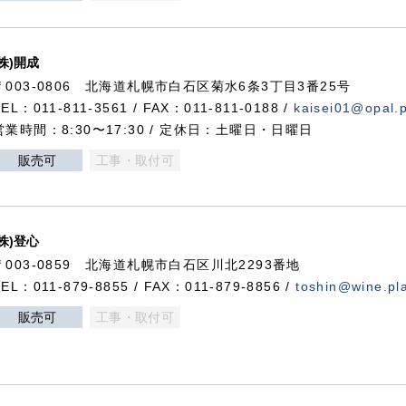
(株)開成
〒003-0806 北海道札幌市白石区菊水6条3丁目3番25号
TEL：011-811-3561 / FAX：011-811-0188 /
kaisei01@opal.pl
営業時間：8:30〜17:30 / 定休日：土曜日・日曜日
販売可
工事・取付可
(株)登心
〒003-0859 北海道札幌市白石区川北2293番地
TEL：011-879-8855 / FAX：011-879-8856 /
toshin@wine.pla
販売可
工事・取付可