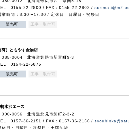
〒080-0012 北海道帯広市西二条南5-18
TEL：0155-22-2800 / FAX：0155-22-2802 /
sorimati@m2.oc
営業時間：8:30〜17:30 / 定休日：日曜日・祝祭日
販売可
工事・取付可
（有）ともやす金物店
〒085-0004 北海道釧路市新富町9-3
TEL：0154-22-5875
販売可
工事・取付可
(株)水沢エース
〒090-0056 北海道北見市卸町2-3-2
TEL：0157-36-2151 / FAX：0157-36-2156 /
syouhinka@satu
定休日：日曜日・祝祭日・土曜午後