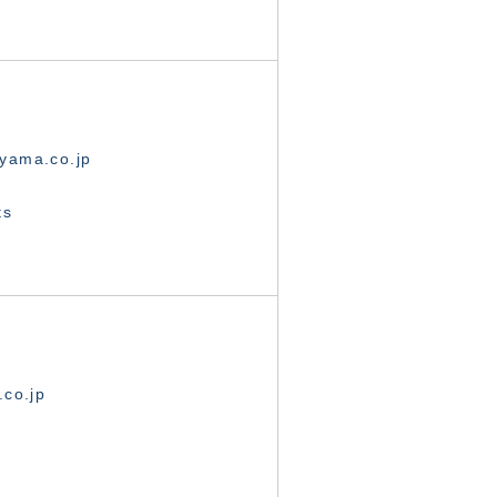
yama.co.jp
ts
.co.jp