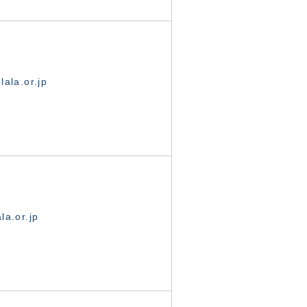
ala.or.jp
la.or.jp