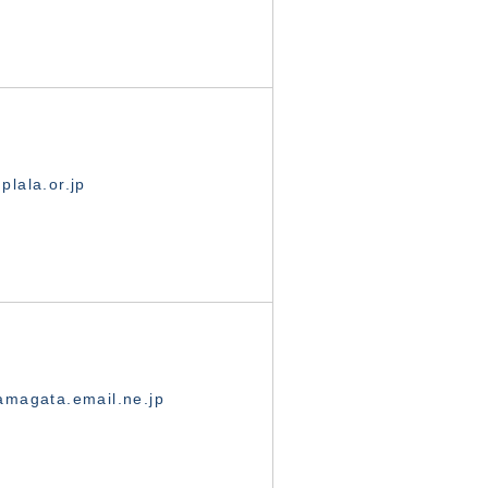
lala.or.jp
magata.email.ne.jp