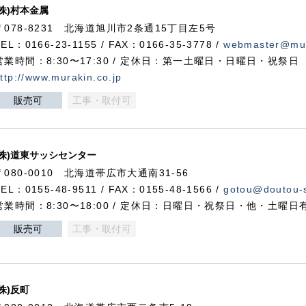
(株)村本金属
〒078-8231 北海道旭川市2条通15丁目左5号
TEL：0166-23-1155 / FAX：0166-35-3778 /
webmaster@mur
営業時間：8:30〜17:30 / 定休日：第一土曜日・日曜日・祝祭日
ttp://www.murakin.co.jp
販売可
工事・取付可
(株)道東サッシセンター
〒080-0010 北海道帯広市大通南31-56
TEL：0155-48-9511 / FAX：0155-48-1566 /
gotou@doutou-s
営業時間：8:30〜18:00 / 定休日：日曜日・祝祭日・他・土曜日
販売可
工事・取付可
(株)反町