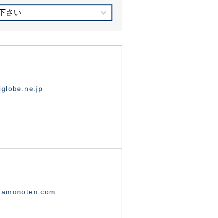
下さい
globe.ne.jp
namonoten.com