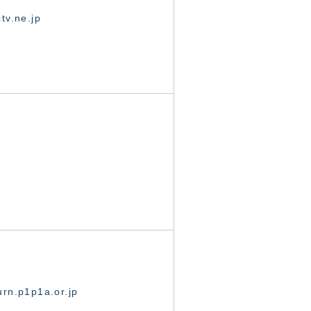
tv.ne.jp
rn.p1p1a.or.jp