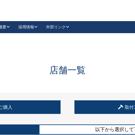
概要
採用情報
外部リンク
YouTube
Instagram
採用
キーレックスカタログ請求
の製品組み立て等
請求フォームはこちら
古代・古代NEO
レバーハンドル
Vi-Clear
古代・古代NEO
飾錠
導入事例一覧
抗ウイルス・抗菌製品
導入事例一覧
Facebook
LinkedIn
店舗一覧
00 / 1100から簡単に交換できるキーレックス4000を
日本ロック工業会
売開始しました。
外部サイト
く見る
例
ご購入
取付
長期住宅使用部材標準化推進協議会
外部サイト
以下から選択して