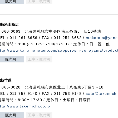
販売可
工事・取付可
(株)米山商店
〒060-0063 北海道札幌市中央区南三条西5丁目10番地
TEL：011-261-6656 / FAX：011-251-6682 /
makoto.s@yone
営業時間：9:00(8:30)〜17:00(17:30) / 定休日：日・祝・他
ttp://www.kanamonoten.com/sapporoshi-yoneyama/produc
販売可
工事・取付可
(株)竹道
〒065-0028 北海道札幌市東区北二十八条東5丁目3〜18
TEL：011-753-9140 / FAX：011-753-9148 /
sato@takemichi
営業時間：8:30〜17:30 / 定休日：土曜日・日曜日
ttp://www.takemichi.co.jp
販売可
工事・取付可