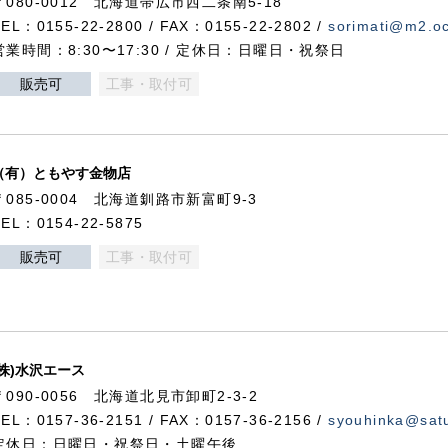
〒080-0012 北海道帯広市西二条南5-18
TEL：0155-22-2800 / FAX：0155-22-2802 /
sorimati@m2.oc
営業時間：8:30〜17:30 / 定休日：日曜日・祝祭日
販売可
工事・取付可
（有）ともやす金物店
〒085-0004 北海道釧路市新富町9-3
TEL：0154-22-5875
販売可
工事・取付可
(株)水沢エース
〒090-0056 北海道北見市卸町2-3-2
TEL：0157-36-2151 / FAX：0157-36-2156 /
syouhinka@satu
定休日：日曜日・祝祭日・土曜午後