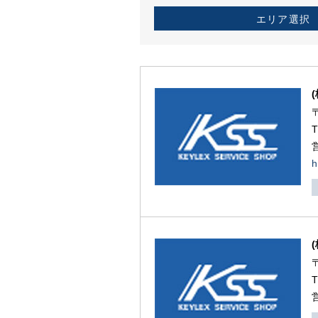
エリア選択
h