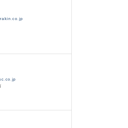
akin.co.jp
c.co.jp
有