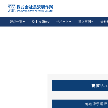
トップ
KSS加盟店・取扱店情報
店舗一覧
製品一覧
Online Store
サポート
導入事例
会社
新卒採用
会社情報
事業内容
中途採用
お問い合わせ
社会貢献活動
パート
2026年度採用情報
キャリア採用・専門職
メールフォームはこちら
工場で
キーレックス
レバーハンドル
キーレックス
機械式ボタン錠
室内用ドアハンドル
導入事例一覧
装
メールニュース
製品検索
お知らせ一覧
よくある質問（FAQ）
特集
簡単診断
教育機関
21
お客様に適したキーレックスをお探しいただけます。
廃番品情報
発
医療機関
品番から探す
取扱店情報
キーレックスを品番からお探しいただけます。
詳し
企業様採用事
商品の
お役立ち情報
都道府県選択