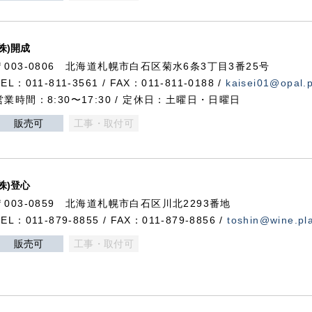
(株)開成
〒003-0806 北海道札幌市白石区菊水6条3丁目3番25号
TEL：011-811-3561 / FAX：011-811-0188 /
kaisei01@opal.pl
営業時間：8:30〜17:30 / 定休日：土曜日・日曜日
販売可
工事・取付可
(株)登心
〒003-0859 北海道札幌市白石区川北2293番地
TEL：011-879-8855 / FAX：011-879-8856 /
toshin@wine.pla
販売可
工事・取付可