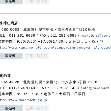
販売可
工事・取付可
(株)米山商店
〒060-0063 北海道札幌市中央区南三条西5丁目10番地
TEL：011-261-6656 / FAX：011-251-6682 /
makoto.s@yone
営業時間：9:00(8:30)〜17:00(17:30) / 定休日：日・祝・他
ttp://www.kanamonoten.com/sapporoshi-yoneyama/produc
販売可
工事・取付可
(株)竹道
〒065-0028 北海道札幌市東区北二十八条東5丁目3〜18
TEL：011-753-9140 / FAX：011-753-9148 /
sato@takemichi
営業時間：8:30〜17:30 / 定休日：土曜日・日曜日
ttp://www.takemichi.co.jp
販売可
工事・取付可