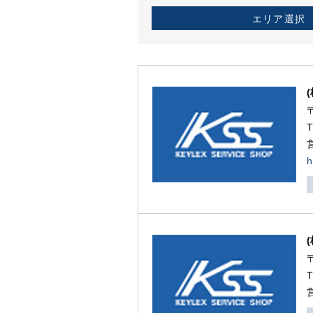
エリア選択
h