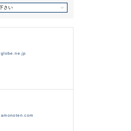
下さい
globe.ne.jp
namonoten.com