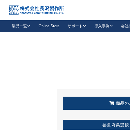
トップ
KSS加盟店・取扱店情報
店舗一覧
製品一覧
Online Store
サポート
導入事例
会社
新卒採用
会社情報
事業内容
中途採用
お問い合わせ
社会貢献活動
パート
2026年度採用情報
キャリア採用・専門職
メールフォームはこちら
工場で
キーレックス
レバーハンドル
キーレックス
機械式ボタン錠
室内用ドアハンドル
導入事例一覧
装
メールニュース
製品検索
お知らせ一覧
よくある質問（FAQ）
特集
簡単診断
教育機関
21
お客様に適したキーレックスをお探しいただけます。
廃番品情報
発
医療機関
品番から探す
取扱店情報
キーレックスを品番からお探しいただけます。
詳し
企業様採用事
商品の
お役立ち情報
都道府県選択