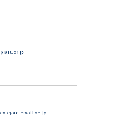
lala.or.jp
magata.email.ne.jp