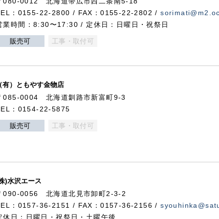
〒080-0012 北海道帯広市西二条南5-18
TEL：0155-22-2800 / FAX：0155-22-2802 /
sorimati@m2.oc
営業時間：8:30〜17:30 / 定休日：日曜日・祝祭日
販売可
工事・取付可
（有）ともやす金物店
〒085-0004 北海道釧路市新富町9-3
TEL：0154-22-5875
販売可
工事・取付可
(株)水沢エース
〒090-0056 北海道北見市卸町2-3-2
TEL：0157-36-2151 / FAX：0157-36-2156 /
syouhinka@satu
定休日：日曜日・祝祭日・土曜午後