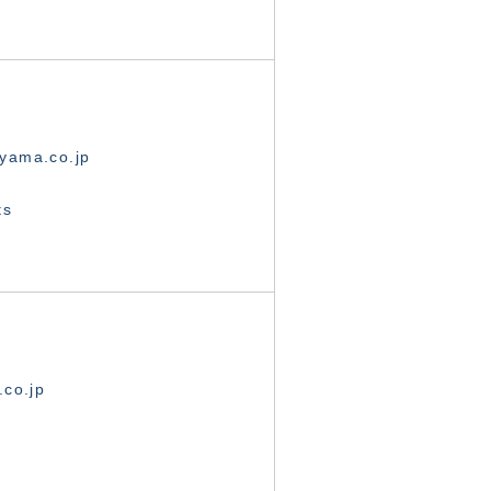
yama.co.jp
ts
.co.jp