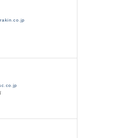
akin.co.jp
c.co.jp
有