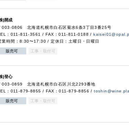
(株)開成
〒003-0806 北海道札幌市白石区菊水6条3丁目3番25号
TEL：011-811-3561 / FAX：011-811-0188 /
kaisei01@opal.pl
営業時間：8:30〜17:30 / 定休日：土曜日・日曜日
販売可
工事・取付可
(株)登心
〒003-0859 北海道札幌市白石区川北2293番地
TEL：011-879-8855 / FAX：011-879-8856 /
toshin@wine.pla
販売可
工事・取付可