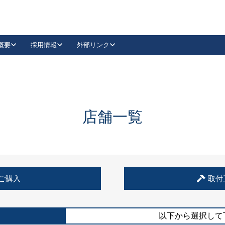
概要
採用情報
外部リンク
YouTube
Instagram
採用
キーレックスカタログ請求
の製品組み立て等
請求フォームはこちら
古代・古代NEO
レバーハンドル
Vi-Clear
古代・古代NEO
飾錠
導入事例一覧
抗ウイルス・抗菌製品
導入事例一覧
Facebook
LinkedIn
店舗一覧
00 / 1100から簡単に交換できるキーレックス4000を
日本ロック工業会
売開始しました。
外部サイト
く見る
例
ご購入
取付
長期住宅使用部材標準化推進協議会
外部サイト
以下から選択して