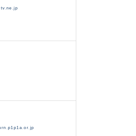
tv.ne.jp
rn.p1p1a.or.jp