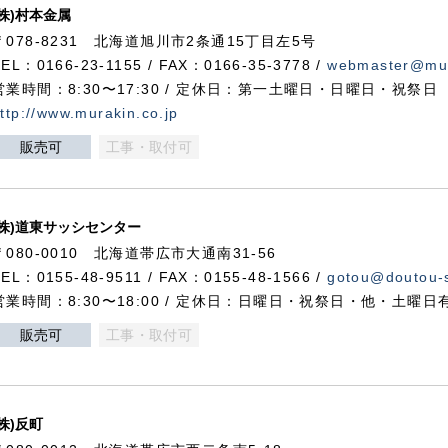
(株)村本金属
〒078-8231 北海道旭川市2条通15丁目左5号
TEL：0166-23-1155 / FAX：0166-35-3778 /
webmaster@mur
営業時間：8:30〜17:30 / 定休日：第一土曜日・日曜日・祝祭日
ttp://www.murakin.co.jp
販売可
工事・取付可
(株)道東サッシセンター
〒080-0010 北海道帯広市大通南31-56
TEL：0155-48-9511 / FAX：0155-48-1566 /
gotou@doutou-s
営業時間：8:30〜18:00 / 定休日：日曜日・祝祭日・他・土曜日
販売可
工事・取付可
(株)反町