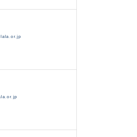
ala.or.jp
la.or.jp