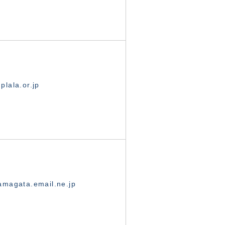
lala.or.jp
magata.email.ne.jp