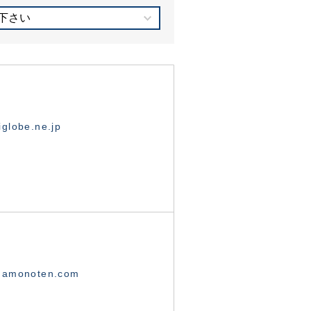
下さい
globe.ne.jp
namonoten.com