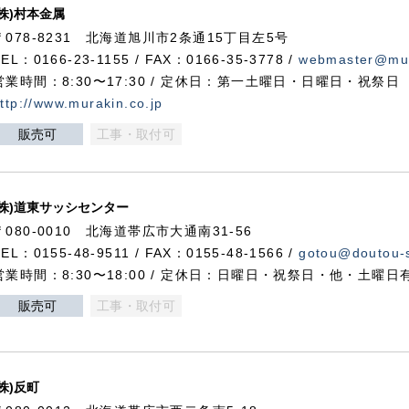
(株)村本金属
〒078-8231 北海道旭川市2条通15丁目左5号
TEL：0166-23-1155 / FAX：0166-35-3778 /
webmaster@mur
営業時間：8:30〜17:30 / 定休日：第一土曜日・日曜日・祝祭日
ttp://www.murakin.co.jp
販売可
工事・取付可
(株)道東サッシセンター
〒080-0010 北海道帯広市大通南31-56
TEL：0155-48-9511 / FAX：0155-48-1566 /
gotou@doutou-s
営業時間：8:30〜18:00 / 定休日：日曜日・祝祭日・他・土曜日
販売可
工事・取付可
(株)反町