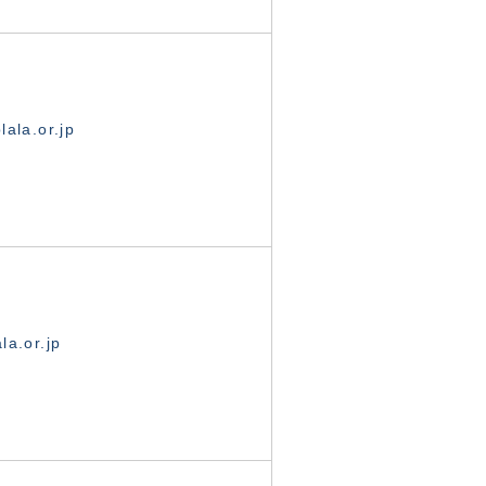
ala.or.jp
la.or.jp