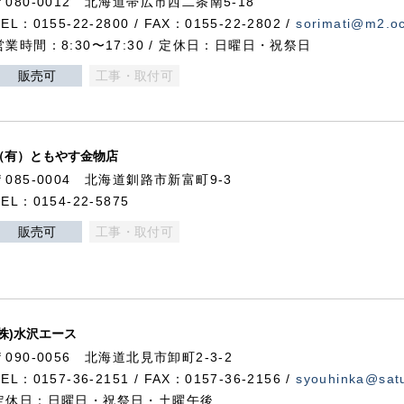
〒080-0012 北海道帯広市西二条南5-18
TEL：0155-22-2800 / FAX：0155-22-2802 /
sorimati@m2.oc
営業時間：8:30〜17:30 / 定休日：日曜日・祝祭日
販売可
工事・取付可
（有）ともやす金物店
〒085-0004 北海道釧路市新富町9-3
TEL：0154-22-5875
販売可
工事・取付可
(株)水沢エース
〒090-0056 北海道北見市卸町2-3-2
TEL：0157-36-2151 / FAX：0157-36-2156 /
syouhinka@satu
定休日：日曜日・祝祭日・土曜午後