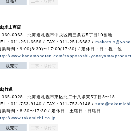
販売可
工事・取付可
(株)米山商店
〒060-0063 北海道札幌市中央区南三条西5丁目10番地
TEL：011-261-6656 / FAX：011-251-6682 /
makoto.s@yone
営業時間：9:00(8:30)〜17:00(17:30) / 定休日：日・祝・他
ttp://www.kanamonoten.com/sapporoshi-yoneyama/produc
販売可
工事・取付可
(株)竹道
〒065-0028 北海道札幌市東区北二十八条東5丁目3〜18
TEL：011-753-9140 / FAX：011-753-9148 /
sato@takemichi
営業時間：8:30〜17:30 / 定休日：土曜日・日曜日
ttp://www.takemichi.co.jp
販売可
工事・取付可