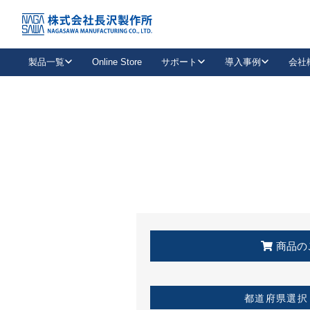
トップ
KSS加盟店・取扱店情報
店舗一覧
製品一覧
Online Store
サポート
導入事例
会社
新卒採用
会社情報
事業内容
中途採用
お問い合わせ
社会貢献活動
パート
2026年度採用情報
キャリア採用・専門職
メールフォームはこちら
工場で
キーレックス
レバーハンドル
キーレックス
機械式ボタン錠
室内用ドアハンドル
導入事例一覧
装
メールニュース
製品検索
お知らせ一覧
よくある質問（FAQ）
特集
簡単診断
教育機関
21
お客様に適したキーレックスをお探しいただけます。
廃番品情報
発
医療機関
品番から探す
取扱店情報
キーレックスを品番からお探しいただけます。
詳し
企業様採用事
商品の
お役立ち情報
都道府県選択