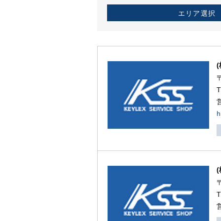
エリア選択
h