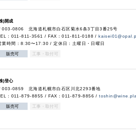
(株)開成
〒003-0806 北海道札幌市白石区菊水6条3丁目3番25号
TEL：011-811-3561 / FAX：011-811-0188 /
kaisei01@opal.pl
営業時間：8:30〜17:30 / 定休日：土曜日・日曜日
販売可
工事・取付可
(株)登心
〒003-0859 北海道札幌市白石区川北2293番地
TEL：011-879-8855 / FAX：011-879-8856 /
toshin@wine.pla
販売可
工事・取付可