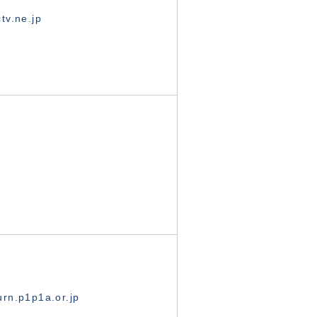
tv.ne.jp
rn.p1p1a.or.jp