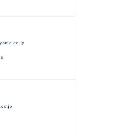
yama.co.jp
ts
.co.jp