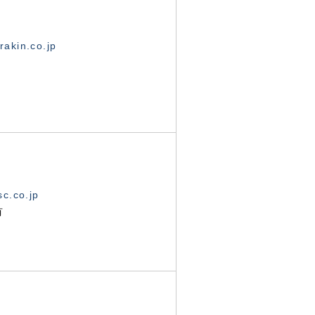
akin.co.jp
c.co.jp
有