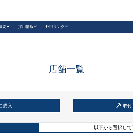
概要
採用情報
外部リンク
YouTube
Instagram
採用
キーレックスカタログ請求
の製品組み立て等
請求フォームはこちら
古代・古代NEO
レバーハンドル
Vi-Clear
古代・古代NEO
飾錠
導入事例一覧
抗ウイルス・抗菌製品
導入事例一覧
Facebook
LinkedIn
店舗一覧
00 / 1100から簡単に交換できるキーレックス4000を
日本ロック工業会
売開始しました。
外部サイト
く見る
例
ご購入
取付
長期住宅使用部材標準化推進協議会
外部サイト
以下から選択して