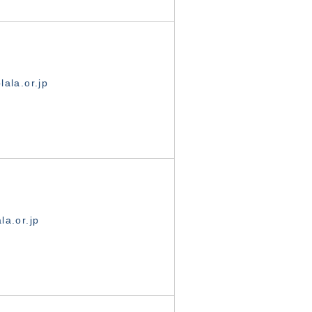
ala.or.jp
la.or.jp