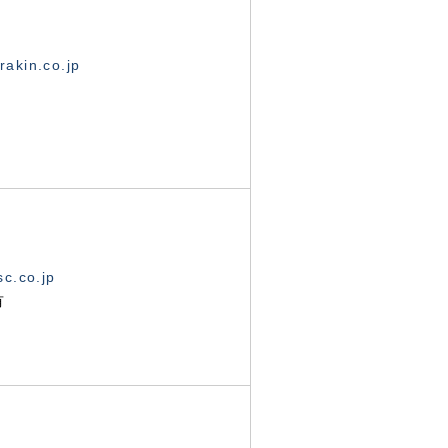
akin.co.jp
c.co.jp
有