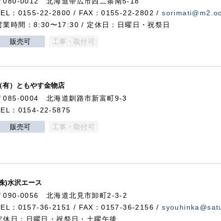
〒080-0012 北海道帯広市西二条南5-18
TEL：0155-22-2800 / FAX：0155-22-2802 /
sorimati@m2.oc
営業時間：8:30〜17:30 / 定休日：日曜日・祝祭日
販売可
工事・取付可
（有）ともやす金物店
〒085-0004 北海道釧路市新富町9-3
TEL：0154-22-5875
販売可
工事・取付可
(株)水沢エース
〒090-0056 北海道北見市卸町2-3-2
TEL：0157-36-2151 / FAX：0157-36-2156 /
syouhinka@satu
定休日：日曜日・祝祭日・土曜午後