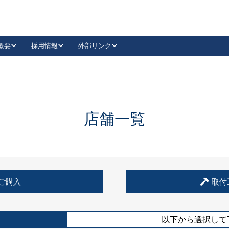
概要
採用情報
外部リンク
YouTube
Instagram
採用
キーレックスカタログ請求
の製品組み立て等
請求フォームはこちら
古代・古代NEO
レバーハンドル
Vi-Clear
古代・古代NEO
飾錠
導入事例一覧
抗ウイルス・抗菌製品
導入事例一覧
Facebook
LinkedIn
店舗一覧
00 / 1100から簡単に交換できるキーレックス4000を
日本ロック工業会
売開始しました。
外部サイト
く見る
例
ご購入
取付
長期住宅使用部材標準化推進協議会
外部サイト
以下から選択して