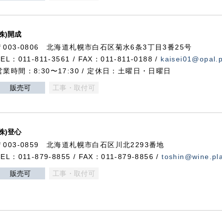
(株)開成
〒003-0806 北海道札幌市白石区菊水6条3丁目3番25号
TEL：011-811-3561 / FAX：011-811-0188 /
kaisei01@opal.pl
営業時間：8:30〜17:30 / 定休日：土曜日・日曜日
販売可
工事・取付可
(株)登心
〒003-0859 北海道札幌市白石区川北2293番地
TEL：011-879-8855 / FAX：011-879-8856 /
toshin@wine.pla
販売可
工事・取付可