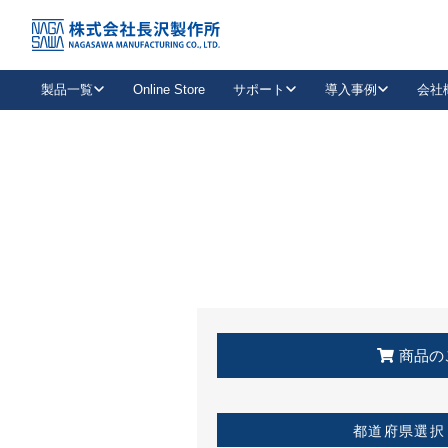
トップ
KSS加盟店・取扱店情報
店舗一覧
製品一覧
Online Store
サポート
導入事例
会社
新卒採用
会社情報
事業内容
中途採用
お問い合わせ
社会貢献活動
パート
2026年度採用情報
キャリア採用・専門職
メールフォームはこちら
工場で
キーレックス
レバーハンドル
キーレックス
機械式ボタン錠
室内用ドアハンドル
導入事例一覧
装
メールニュース
製品検索
お知らせ一覧
よくある質問（FAQ）
特集
簡単診断
教育機関
21
お客様に適したキーレックスをお探しいただけます。
廃番品情報
発
医療機関
品番から探す
取扱店情報
キーレックスを品番からお探しいただけます。
詳し
企業様採用事
商品の
お役立ち情報
都道府県選択