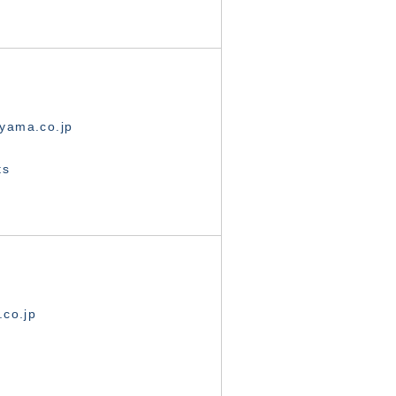
yama.co.jp
ts
.co.jp