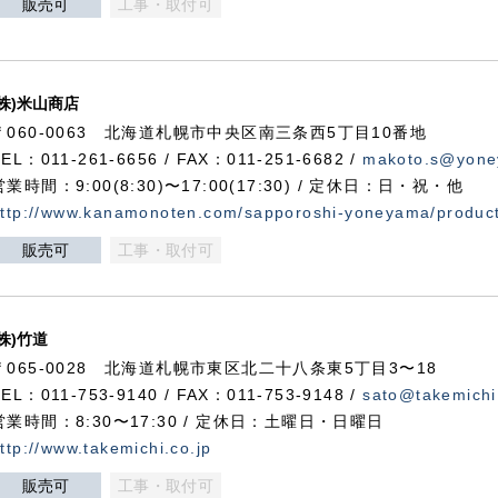
販売可
工事・取付可
(株)米山商店
〒060-0063 北海道札幌市中央区南三条西5丁目10番地
TEL：011-261-6656 / FAX：011-251-6682 /
makoto.s@yone
営業時間：9:00(8:30)〜17:00(17:30) / 定休日：日・祝・他
ttp://www.kanamonoten.com/sapporoshi-yoneyama/produc
販売可
工事・取付可
(株)竹道
〒065-0028 北海道札幌市東区北二十八条東5丁目3〜18
TEL：011-753-9140 / FAX：011-753-9148 /
sato@takemichi
営業時間：8:30〜17:30 / 定休日：土曜日・日曜日
ttp://www.takemichi.co.jp
販売可
工事・取付可