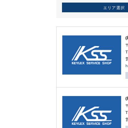
エリア選択
h