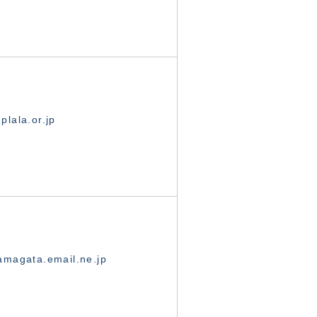
lala.or.jp
magata.email.ne.jp