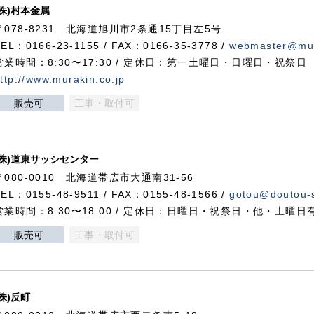
(株)村本金属
〒078-8231 北海道旭川市2条通15丁目左5号
TEL：0166-23-1155 / FAX：0166-35-3778 /
webmaster@mur
営業時間：8:30〜17:30 / 定休日：第一土曜日・日曜日・祝祭日
ttp://www.murakin.co.jp
販売可
工事・取付可
(株)道東サッシセンター
〒080-0010 北海道帯広市大通南31-56
TEL：0155-48-9511 / FAX：0155-48-1566 /
gotou@doutou-s
営業時間：8:30〜18:00 / 定休日：日曜日・祝祭日・他・土曜日
販売可
工事・取付可
(株)反町