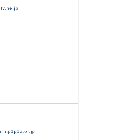
tv.ne.jp
rn.p1p1a.or.jp