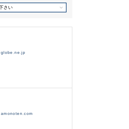
下さい
globe.ne.jp
namonoten.com