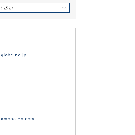
下さい
globe.ne.jp
namonoten.com