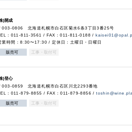
(株)開成
〒003-0806 北海道札幌市白石区菊水6条3丁目3番25号
TEL：011-811-3561 / FAX：011-811-0188 /
kaisei01@opal.pl
営業時間：8:30〜17:30 / 定休日：土曜日・日曜日
販売可
工事・取付可
(株)登心
〒003-0859 北海道札幌市白石区川北2293番地
TEL：011-879-8855 / FAX：011-879-8856 /
toshin@wine.pla
販売可
工事・取付可