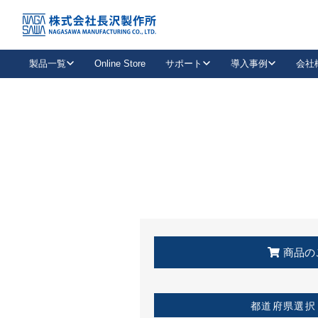
トップ
KSS加盟店・取扱店情報
店舗一覧
製品一覧
Online Store
サポート
導入事例
会社
新卒採用
会社情報
事業内容
中途採用
お問い合わせ
社会貢献活動
パート
2026年度採用情報
キャリア採用・専門職
メールフォームはこちら
工場で
キーレックス
レバーハンドル
キーレックス
機械式ボタン錠
室内用ドアハンドル
導入事例一覧
装
メールニュース
製品検索
お知らせ一覧
よくある質問（FAQ）
特集
簡単診断
教育機関
21
お客様に適したキーレックスをお探しいただけます。
廃番品情報
発
医療機関
品番から探す
取扱店情報
キーレックスを品番からお探しいただけます。
詳し
企業様採用事
商品の
お役立ち情報
都道府県選択