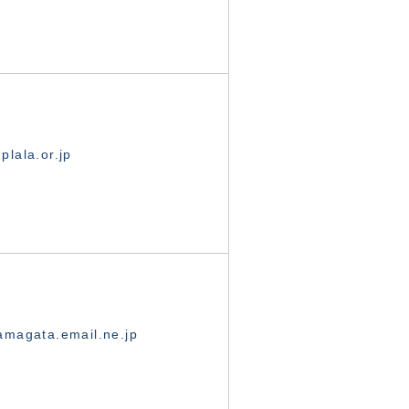
lala.or.jp
magata.email.ne.jp