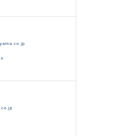
yama.co.jp
ts
.co.jp