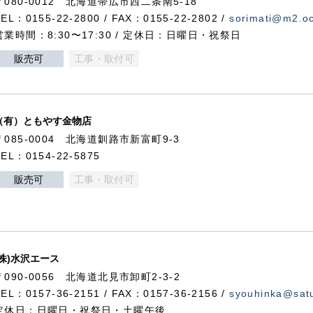
〒080-0012 北海道帯広市西二条南5-18
TEL：0155-22-2800 / FAX：0155-22-2802 /
sorimati@m2.oc
営業時間：8:30〜17:30 / 定休日：日曜日・祝祭日
販売可
工事・取付可
（有）ともやす金物店
〒085-0004 北海道釧路市新富町9-3
TEL：0154-22-5875
販売可
工事・取付可
(株)水沢エース
〒090-0056 北海道北見市卸町2-3-2
TEL：0157-36-2151 / FAX：0157-36-2156 /
syouhinka@satu
定休日：日曜日・祝祭日・土曜午後