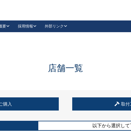
概要
採用情報
外部リンク
YouTube
Instagram
採用
キーレックスカタログ請求
の製品組み立て等
請求フォームはこちら
古代・古代NEO
レバーハンドル
Vi-Clear
古代・古代NEO
飾錠
導入事例一覧
抗ウイルス・抗菌製品
導入事例一覧
Facebook
LinkedIn
店舗一覧
00 / 1100から簡単に交換できるキーレックス4000を
日本ロック工業会
売開始しました。
外部サイト
く見る
例
ご購入
取付
長期住宅使用部材標準化推進協議会
外部サイト
以下から選択して