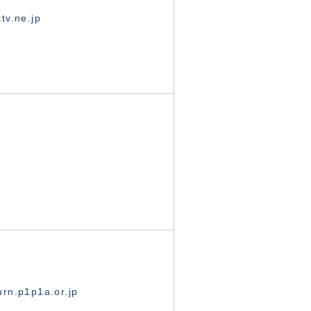
tv.ne.jp
rn.p1p1a.or.jp