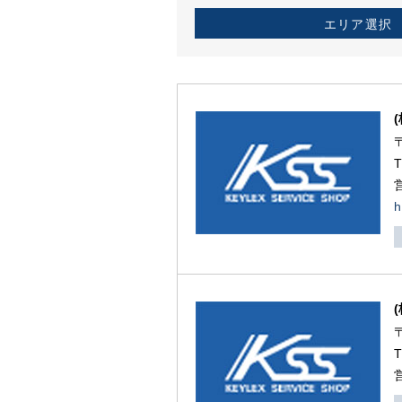
エリア選択
h