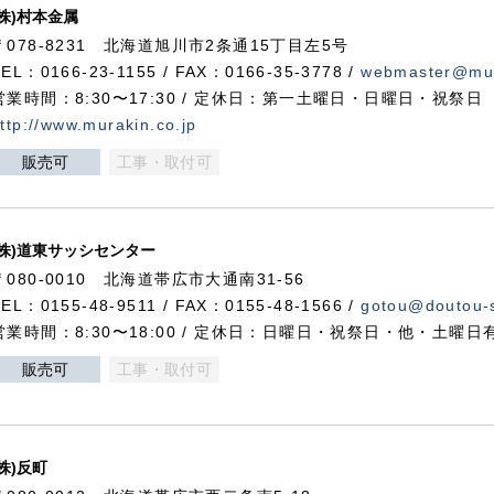
(株)村本金属
〒078-8231 北海道旭川市2条通15丁目左5号
TEL：0166-23-1155 / FAX：0166-35-3778 /
webmaster@mur
営業時間：8:30〜17:30 / 定休日：第一土曜日・日曜日・祝祭日
ttp://www.murakin.co.jp
販売可
工事・取付可
(株)道東サッシセンター
〒080-0010 北海道帯広市大通南31-56
TEL：0155-48-9511 / FAX：0155-48-1566 /
gotou@doutou-s
営業時間：8:30〜18:00 / 定休日：日曜日・祝祭日・他・土曜日
販売可
工事・取付可
(株)反町