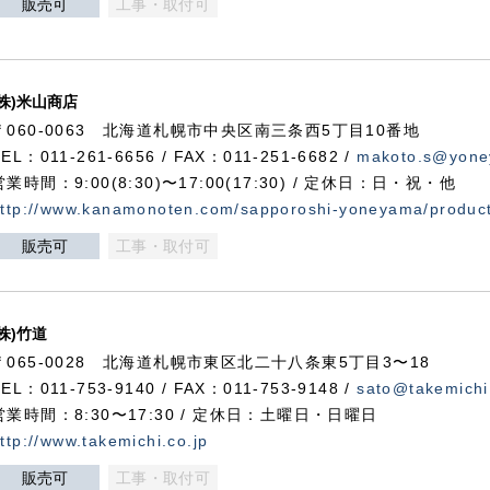
販売可
工事・取付可
(株)米山商店
〒060-0063 北海道札幌市中央区南三条西5丁目10番地
TEL：011-261-6656 / FAX：011-251-6682 /
makoto.s@yone
営業時間：9:00(8:30)〜17:00(17:30) / 定休日：日・祝・他
ttp://www.kanamonoten.com/sapporoshi-yoneyama/produc
販売可
工事・取付可
(株)竹道
〒065-0028 北海道札幌市東区北二十八条東5丁目3〜18
TEL：011-753-9140 / FAX：011-753-9148 /
sato@takemichi
営業時間：8:30〜17:30 / 定休日：土曜日・日曜日
ttp://www.takemichi.co.jp
販売可
工事・取付可