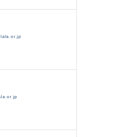
ala.or.jp
la.or.jp