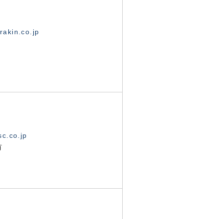
akin.co.jp
c.co.jp
有