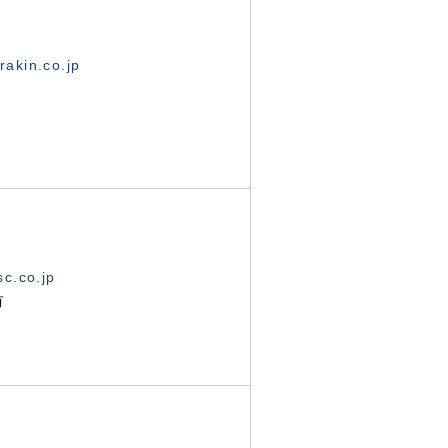
akin.co.jp
c.co.jp
有