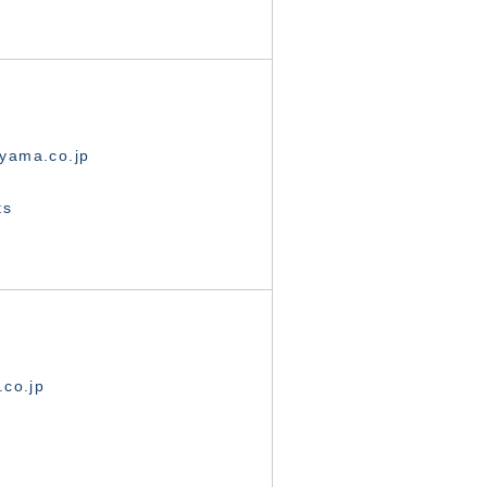
yama.co.jp
ts
.co.jp