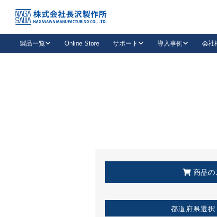
トップ
KSS加盟店・取扱店情報
店舗一覧
製品一覧
Online Store
サポート
導入事例
会社
新卒採用
会社情報
事業内容
中途採用
お問い合わせ
社会貢献活動
パート
2026年度採用情報
キャリア採用・専門職
メールフォームはこちら
工場で
キーレックス
レバーハンドル
キーレックス
機械式ボタン錠
室内用ドアハンドル
導入事例一覧
装
メールニュース
製品検索
お知らせ一覧
よくある質問（FAQ）
特集
簡単診断
教育機関
21
お客様に適したキーレックスをお探しいただけます。
廃番品情報
発
医療機関
品番から探す
取扱店情報
キーレックスを品番からお探しいただけます。
詳し
企業様採用事
商品の
お役立ち情報
都道府県選択