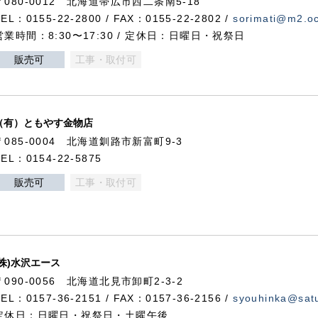
〒080-0012 北海道帯広市西二条南5-18
TEL：0155-22-2800 / FAX：0155-22-2802 /
sorimati@m2.oc
営業時間：8:30〜17:30 / 定休日：日曜日・祝祭日
販売可
工事・取付可
（有）ともやす金物店
〒085-0004 北海道釧路市新富町9-3
TEL：0154-22-5875
販売可
工事・取付可
(株)水沢エース
〒090-0056 北海道北見市卸町2-3-2
TEL：0157-36-2151 / FAX：0157-36-2156 /
syouhinka@satu
定休日：日曜日・祝祭日・土曜午後