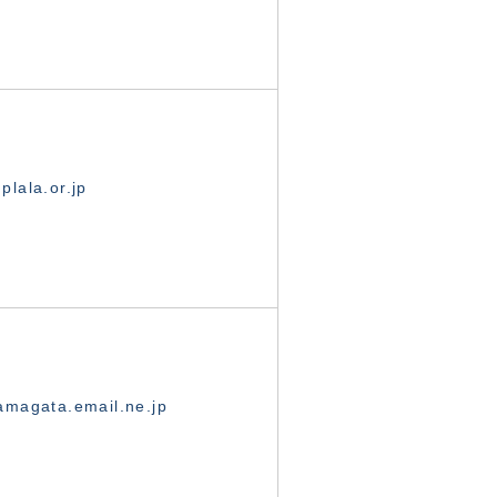
lala.or.jp
magata.email.ne.jp