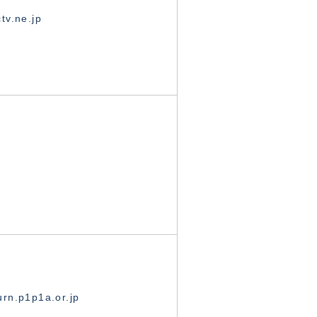
tv.ne.jp
rn.p1p1a.or.jp