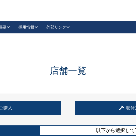
概要
採用情報
外部リンク
YouTube
Instagram
採用
キーレックスカタログ請求
の製品組み立て等
請求フォームはこちら
古代・古代NEO
レバーハンドル
Vi-Clear
古代・古代NEO
飾錠
導入事例一覧
抗ウイルス・抗菌製品
導入事例一覧
Facebook
LinkedIn
店舗一覧
00 / 1100から簡単に交換できるキーレックス4000を
日本ロック工業会
売開始しました。
外部サイト
く見る
例
ご購入
取付
長期住宅使用部材標準化推進協議会
外部サイト
以下から選択して