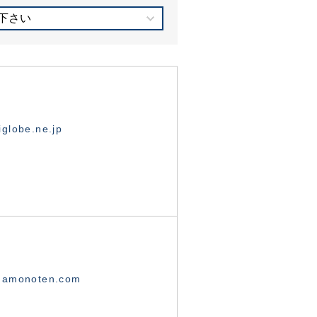
下さい
globe.ne.jp
namonoten.com