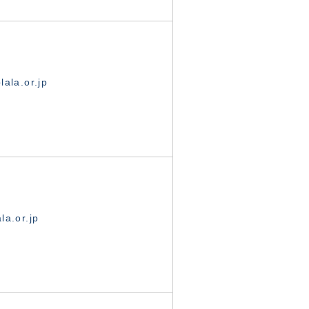
ala.or.jp
la.or.jp