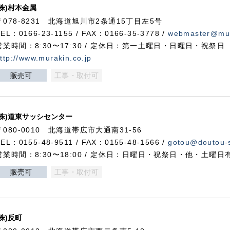
(株)村本金属
〒078-8231 北海道旭川市2条通15丁目左5号
TEL：0166-23-1155 / FAX：0166-35-3778 /
webmaster@mur
営業時間：8:30〜17:30 / 定休日：第一土曜日・日曜日・祝祭日
ttp://www.murakin.co.jp
販売可
工事・取付可
(株)道東サッシセンター
〒080-0010 北海道帯広市大通南31-56
TEL：0155-48-9511 / FAX：0155-48-1566 /
gotou@doutou-s
営業時間：8:30〜18:00 / 定休日：日曜日・祝祭日・他・土曜日
販売可
工事・取付可
(株)反町