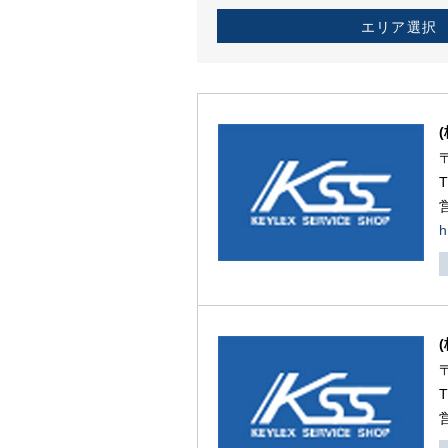
エリア選択
h