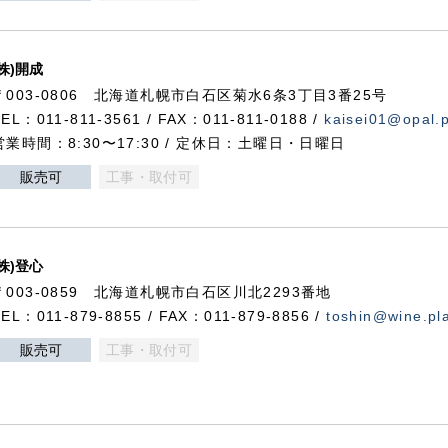
(株)開成
〒003-0806 北海道札幌市白石区菊水6条3丁目3番25号
TEL：011-811-3561 / FAX：011-811-0188 /
kaisei01@opal.pl
営業時間：8:30〜17:30 / 定休日：土曜日・日曜日
販売可
工事・取付可
(株)登心
〒003-0859 北海道札幌市白石区川北2293番地
TEL：011-879-8855 / FAX：011-879-8856 /
toshin@wine.pla
販売可
工事・取付可