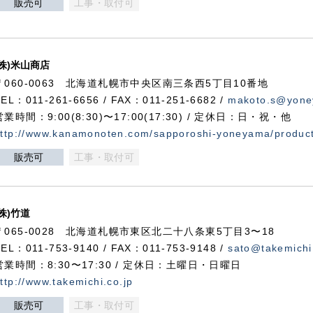
販売可
工事・取付可
(株)米山商店
〒060-0063 北海道札幌市中央区南三条西5丁目10番地
TEL：011-261-6656 / FAX：011-251-6682 /
makoto.s@yone
営業時間：9:00(8:30)〜17:00(17:30) / 定休日：日・祝・他
ttp://www.kanamonoten.com/sapporoshi-yoneyama/produc
販売可
工事・取付可
(株)竹道
〒065-0028 北海道札幌市東区北二十八条東5丁目3〜18
TEL：011-753-9140 / FAX：011-753-9148 /
sato@takemichi
営業時間：8:30〜17:30 / 定休日：土曜日・日曜日
ttp://www.takemichi.co.jp
販売可
工事・取付可