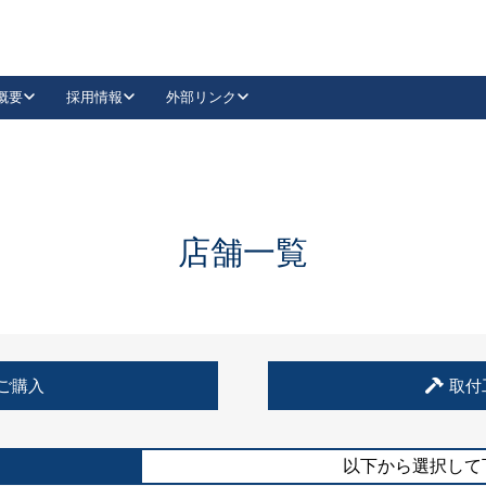
概要
採用情報
外部リンク
YouTube
Instagram
採用
キーレックスカタログ請求
の製品組み立て等
請求フォームはこちら
古代・古代NEO
レバーハンドル
Vi-Clear
古代・古代NEO
飾錠
導入事例一覧
抗ウイルス・抗菌製品
導入事例一覧
Facebook
LinkedIn
店舗一覧
00 / 1100から簡単に交換できるキーレックス4000を
日本ロック工業会
売開始しました。
外部サイト
く見る
例
ご購入
取付
長期住宅使用部材標準化推進協議会
外部サイト
以下から選択して