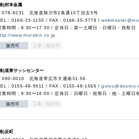
(株)村本金属
〒078-8231 北海道旭川市2条通15丁目左5号
TEL：0166-23-1155 / FAX：0166-35-3778 /
webmaster@mur
営業時間：8:30〜17:30 / 定休日：第一土曜日・日曜日・祝祭日
ttp://www.murakin.co.jp
販売可
工事・取付可
(株)道東サッシセンター
〒080-0010 北海道帯広市大通南31-56
TEL：0155-48-9511 / FAX：0155-48-1566 /
gotou@doutou-s
営業時間：8:30〜18:00 / 定休日：日曜日・祝祭日・他・土曜日
販売可
工事・取付可
(株)反町