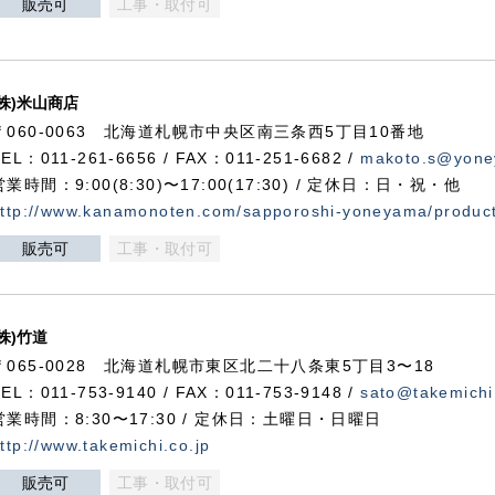
販売可
工事・取付可
(株)米山商店
〒060-0063 北海道札幌市中央区南三条西5丁目10番地
TEL：011-261-6656 / FAX：011-251-6682 /
makoto.s@yone
営業時間：9:00(8:30)〜17:00(17:30) / 定休日：日・祝・他
ttp://www.kanamonoten.com/sapporoshi-yoneyama/produc
販売可
工事・取付可
(株)竹道
〒065-0028 北海道札幌市東区北二十八条東5丁目3〜18
TEL：011-753-9140 / FAX：011-753-9148 /
sato@takemichi
営業時間：8:30〜17:30 / 定休日：土曜日・日曜日
ttp://www.takemichi.co.jp
販売可
工事・取付可