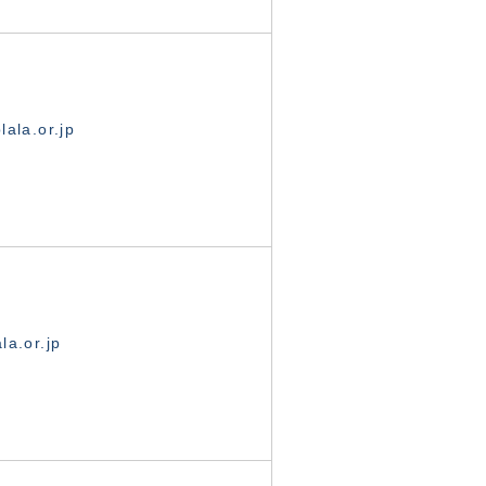
ala.or.jp
la.or.jp