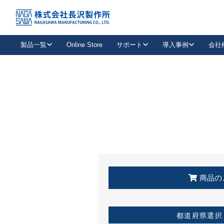
トップ
KSS加盟店・取扱店情報
店舗一覧
製品一覧
Online Store
サポート
導入事例
会社
新卒採用
会社情報
事業内容
中途採用
お問い合わせ
社会貢献活動
パート
2026年度採用情報
キャリア採用・専門職
メールフォームはこちら
工場で
キーレックス
レバーハンドル
キーレックス
機械式ボタン錠
室内用ドアハンドル
導入事例一覧
装
メールニュース
製品検索
お知らせ一覧
よくある質問（FAQ）
特集
簡単診断
教育機関
21
お客様に適したキーレックスをお探しいただけます。
廃番品情報
発
医療機関
品番から探す
取扱店情報
キーレックスを品番からお探しいただけます。
詳し
企業様採用事
商品の
お役立ち情報
都道府県選択