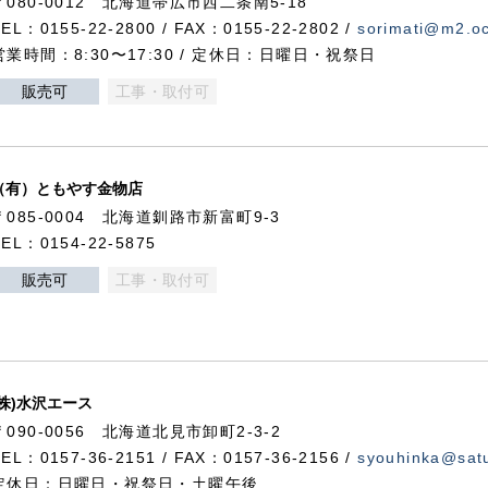
〒080-0012 北海道帯広市西二条南5-18
TEL：0155-22-2800 / FAX：0155-22-2802 /
sorimati@m2.oc
営業時間：8:30〜17:30 / 定休日：日曜日・祝祭日
販売可
工事・取付可
（有）ともやす金物店
〒085-0004 北海道釧路市新富町9-3
TEL：0154-22-5875
販売可
工事・取付可
(株)水沢エース
〒090-0056 北海道北見市卸町2-3-2
TEL：0157-36-2151 / FAX：0157-36-2156 /
syouhinka@satu
定休日：日曜日・祝祭日・土曜午後