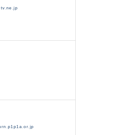
tv.ne.jp
rn.p1p1a.or.jp