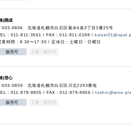
(株)開成
〒003-0806 北海道札幌市白石区菊水6条3丁目3番25号
TEL：011-811-3561 / FAX：011-811-0188 /
kaisei01@opal.pl
営業時間：8:30〜17:30 / 定休日：土曜日・日曜日
販売可
工事・取付可
(株)登心
〒003-0859 北海道札幌市白石区川北2293番地
TEL：011-879-8855 / FAX：011-879-8856 /
toshin@wine.pla
販売可
工事・取付可