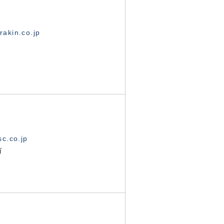
akin.co.jp
c.co.jp
有