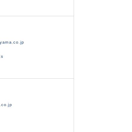
yama.co.jp
ts
.co.jp