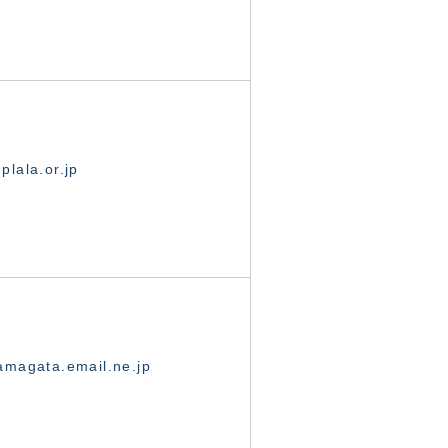
lala.or.jp
magata.email.ne.jp