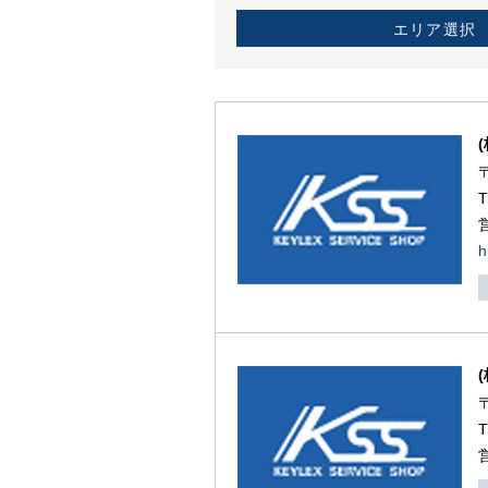
エリア選択
h