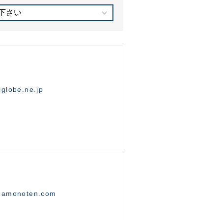
下さい
globe.ne.jp
namonoten.com