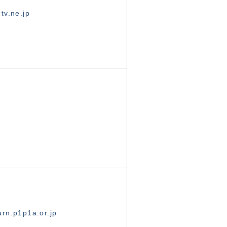
tv.ne.jp
rn.p1p1a.or.jp