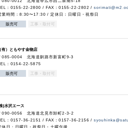
〒080-0012 北海道帯広市西二条南5-18
TEL：0155-22-2800 / FAX：0155-22-2802 /
sorimati@m2.oc
営業時間：8:30〜17:30 / 定休日：日曜日・祝祭日
販売可
工事・取付可
（有）ともやす金物店
〒085-0004 北海道釧路市新富町9-3
TEL：0154-22-5875
販売可
工事・取付可
(株)水沢エース
〒090-0056 北海道北見市卸町2-3-2
TEL：0157-36-2151 / FAX：0157-36-2156 /
syouhinka@satu
定休日：日曜日・祝祭日・土曜午後