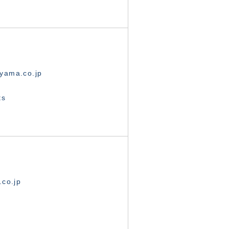
yama.co.jp
ts
.co.jp