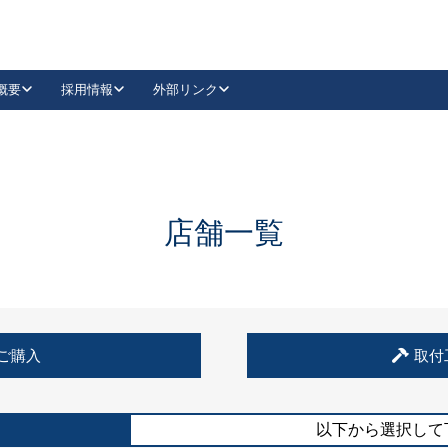
概要
採用情報
外部リンク
YouTube
Instagram
採用
キーレックスカタログ請求
の製品組み立て等
請求フォームはこちら
古代・古代NEO
レバーハンドル
Vi-Clear
古代・古代NEO
飾錠
導入事例一覧
抗ウイルス・抗菌製品
導入事例一覧
Facebook
LinkedIn
店舗一覧
00 / 1100から簡単に交換できるキーレックス4000を
日本ロック工業会
売開始しました。
外部サイト
く見る
例
ご購入
取付
長期住宅使用部材標準化推進協議会
外部サイト
以下から選択して