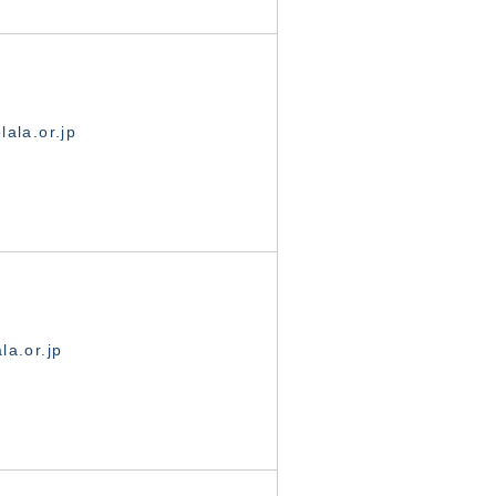
ala.or.jp
la.or.jp