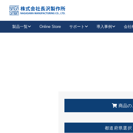
トップ
KSS加盟店・取扱店情報
店舗一覧
製品一覧
Online Store
サポート
導入事例
会社
新卒採用
会社情報
事業内容
中途採用
お問い合わせ
社会貢献活動
パート
2026年度採用情報
キャリア採用・専門職
メールフォームはこちら
工場で
キーレックス
レバーハンドル
キーレックス
機械式ボタン錠
室内用ドアハンドル
導入事例一覧
装
メールニュース
製品検索
お知らせ一覧
よくある質問（FAQ）
特集
簡単診断
教育機関
21
お客様に適したキーレックスをお探しいただけます。
廃番品情報
発
医療機関
品番から探す
取扱店情報
キーレックスを品番からお探しいただけます。
詳し
企業様採用事
商品の
お役立ち情報
都道府県選択