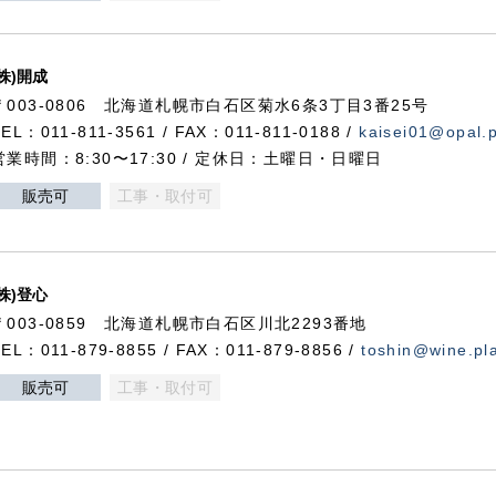
(株)開成
〒003-0806 北海道札幌市白石区菊水6条3丁目3番25号
TEL：011-811-3561 / FAX：011-811-0188 /
kaisei01@opal.pl
営業時間：8:30〜17:30 / 定休日：土曜日・日曜日
販売可
工事・取付可
(株)登心
〒003-0859 北海道札幌市白石区川北2293番地
TEL：011-879-8855 / FAX：011-879-8856 /
toshin@wine.pla
販売可
工事・取付可