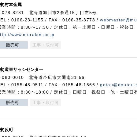
(株)村本金属
〒078-8231 北海道旭川市2条通15丁目左5号
TEL：0166-23-1155 / FAX：0166-35-3778 /
webmaster@mur
営業時間：8:30〜17:30 / 定休日：第一土曜日・日曜日・祝祭日
ttp://www.murakin.co.jp
販売可
工事・取付可
(株)道東サッシセンター
〒080-0010 北海道帯広市大通南31-56
TEL：0155-48-9511 / FAX：0155-48-1566 /
gotou@doutou-s
営業時間：8:30〜18:00 / 定休日：日曜日・祝祭日・他・土曜日
販売可
工事・取付可
(株)反町