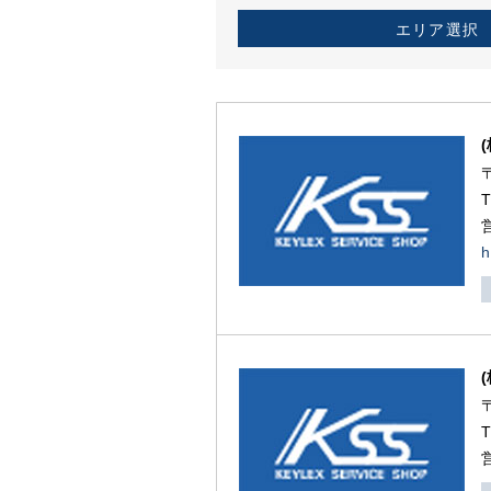
エリア選択
h