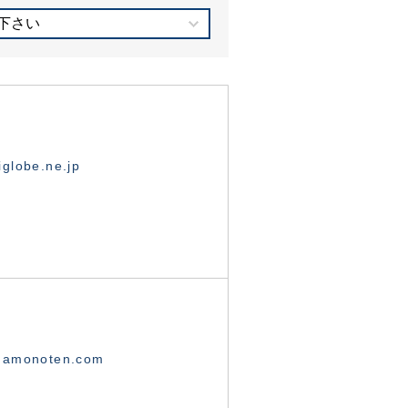
下さい
globe.ne.jp
namonoten.com