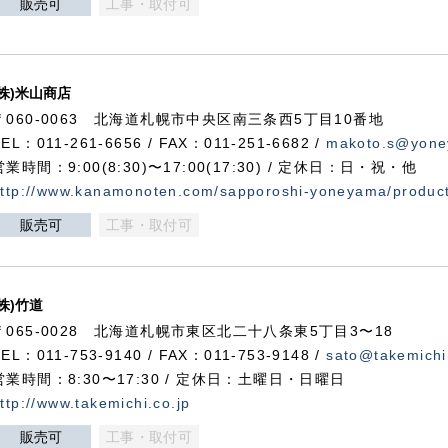
販売可
工事・取付可
(株)米山商店
〒060-0063 北海道札幌市中央区南三条西5丁目10番地
TEL：011-261-6656 / FAX：011-251-6682 /
makoto.s@yone
営業時間：9:00(8:30)〜17:00(17:30) / 定休日：日・祝・他
ttp://www.kanamonoten.com/sapporoshi-yoneyama/produc
販売可
工事・取付可
(株)竹道
〒065-0028 北海道札幌市東区北二十八条東5丁目3〜18
TEL：011-753-9140 / FAX：011-753-9148 /
sato@takemichi
営業時間：8:30〜17:30 / 定休日：土曜日・日曜日
ttp://www.takemichi.co.jp
販売可
工事・取付可