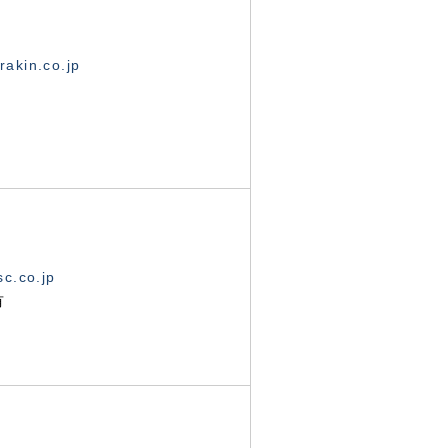
akin.co.jp
c.co.jp
有