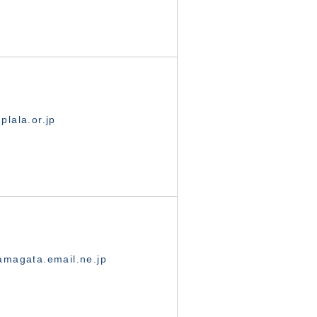
lala.or.jp
magata.email.ne.jp