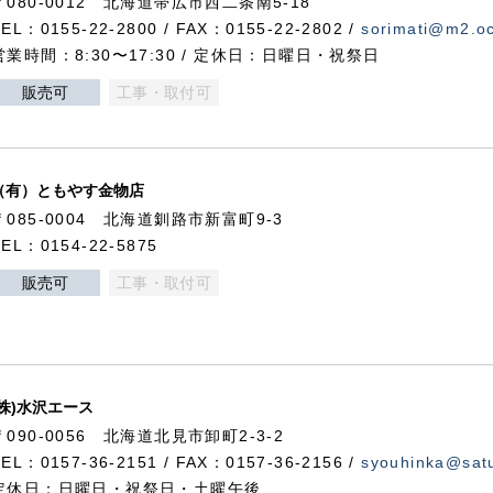
〒080-0012 北海道帯広市西二条南5-18
TEL：0155-22-2800 / FAX：0155-22-2802 /
sorimati@m2.oc
営業時間：8:30〜17:30 / 定休日：日曜日・祝祭日
販売可
工事・取付可
（有）ともやす金物店
〒085-0004 北海道釧路市新富町9-3
TEL：0154-22-5875
販売可
工事・取付可
(株)水沢エース
〒090-0056 北海道北見市卸町2-3-2
TEL：0157-36-2151 / FAX：0157-36-2156 /
syouhinka@satu
定休日：日曜日・祝祭日・土曜午後