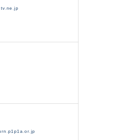
tv.ne.jp
rn.p1p1a.or.jp