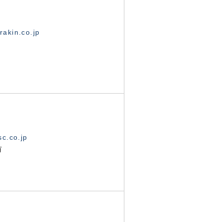
akin.co.jp
c.co.jp
有