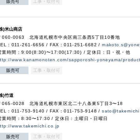
販売可
工事・取付可
(株)米山商店
〒060-0063 北海道札幌市中央区南三条西5丁目10番地
TEL：011-261-6656 / FAX：011-251-6682 /
makoto.s@yone
営業時間：9:00(8:30)〜17:00(17:30) / 定休日：日・祝・他
ttp://www.kanamonoten.com/sapporoshi-yoneyama/produc
販売可
工事・取付可
(株)竹道
〒065-0028 北海道札幌市東区北二十八条東5丁目3〜18
TEL：011-753-9140 / FAX：011-753-9148 /
sato@takemichi
営業時間：8:30〜17:30 / 定休日：土曜日・日曜日
ttp://www.takemichi.co.jp
販売可
工事・取付可