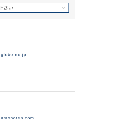
下さい
globe.ne.jp
namonoten.com