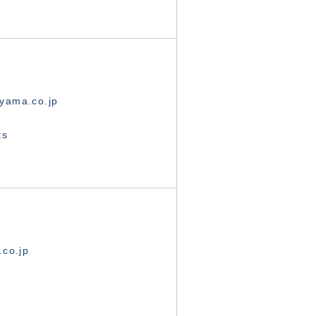
yama.co.jp
ts
.co.jp