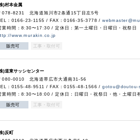
(株)村本金属
〒078-8231 北海道旭川市2条通15丁目左5号
TEL：0166-23-1155 / FAX：0166-35-3778 /
webmaster@mur
営業時間：8:30〜17:30 / 定休日：第一土曜日・日曜日・祝祭日
ttp://www.murakin.co.jp
販売可
工事・取付可
(株)道東サッシセンター
〒080-0010 北海道帯広市大通南31-56
TEL：0155-48-9511 / FAX：0155-48-1566 /
gotou@doutou-s
営業時間：8:30〜18:00 / 定休日：日曜日・祝祭日・他・土曜日
販売可
工事・取付可
(株)反町