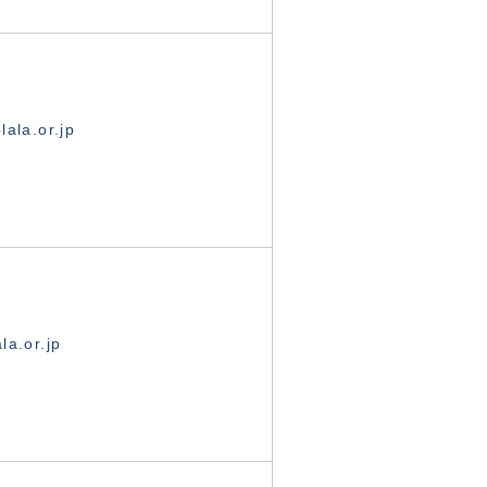
ala.or.jp
la.or.jp