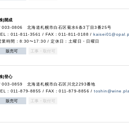
(株)開成
〒003-0806 北海道札幌市白石区菊水6条3丁目3番25号
TEL：011-811-3561 / FAX：011-811-0188 /
kaisei01@opal.pl
営業時間：8:30〜17:30 / 定休日：土曜日・日曜日
販売可
工事・取付可
(株)登心
〒003-0859 北海道札幌市白石区川北2293番地
TEL：011-879-8855 / FAX：011-879-8856 /
toshin@wine.pla
販売可
工事・取付可