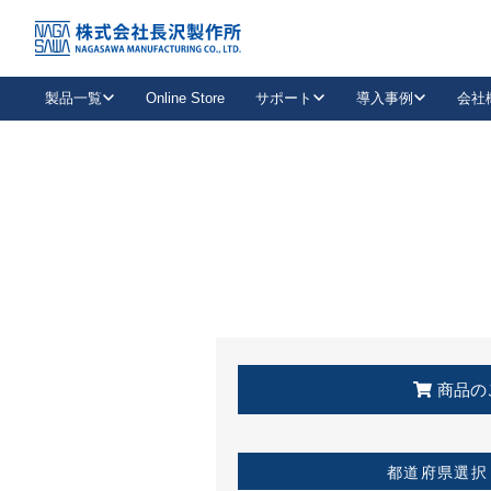
トップ
KSS加盟店・取扱店情報
店舗一覧
製品一覧
Online Store
サポート
導入事例
会社
新卒採用
会社情報
事業内容
中途採用
お問い合わせ
社会貢献活動
パート
2026年度採用情報
キャリア採用・専門職
メールフォームはこちら
工場で
キーレックス
レバーハンドル
キーレックス
機械式ボタン錠
室内用ドアハンドル
導入事例一覧
装
メールニュース
製品検索
お知らせ一覧
よくある質問（FAQ）
特集
簡単診断
教育機関
21
お客様に適したキーレックスをお探しいただけます。
廃番品情報
発
医療機関
品番から探す
取扱店情報
キーレックスを品番からお探しいただけます。
詳し
企業様採用事
商品の
お役立ち情報
都道府県選択