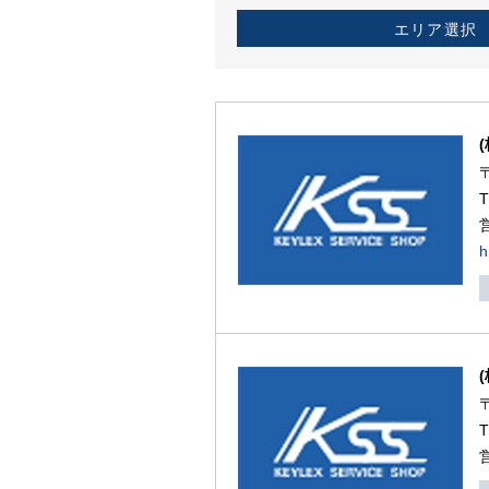
エリア選択
h