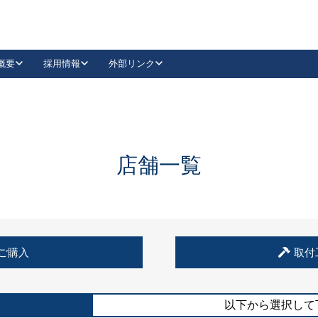
概要
採用情報
外部リンク
YouTube
Instagram
採用
キーレックスカタログ請求
の製品組み立て等
請求フォームはこちら
古代・古代NEO
レバーハンドル
Vi-Clear
古代・古代NEO
飾錠
導入事例一覧
抗ウイルス・抗菌製品
導入事例一覧
Facebook
LinkedIn
店舗一覧
00 / 1100から簡単に交換できるキーレックス4000を
日本ロック工業会
売開始しました。
外部サイト
く見る
例
ご購入
取付
長期住宅使用部材標準化推進協議会
外部サイト
以下から選択して