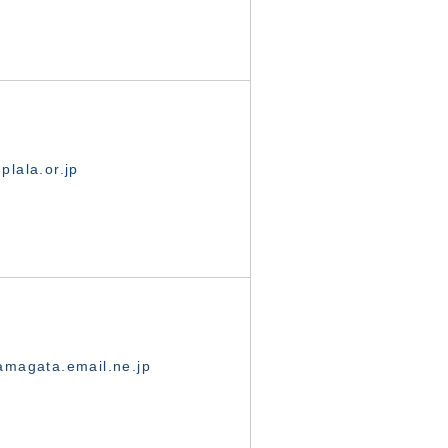
lala.or.jp
magata.email.ne.jp