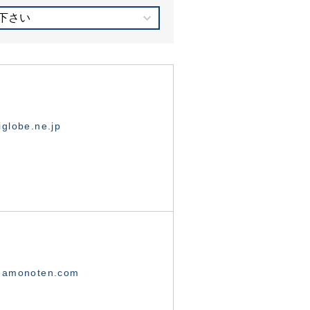
下さい
globe.ne.jp
namonoten.com