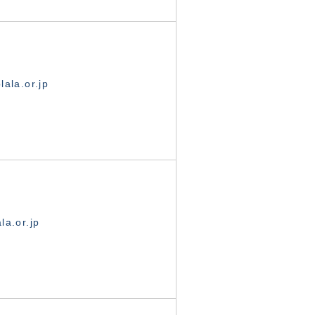
ala.or.jp
la.or.jp