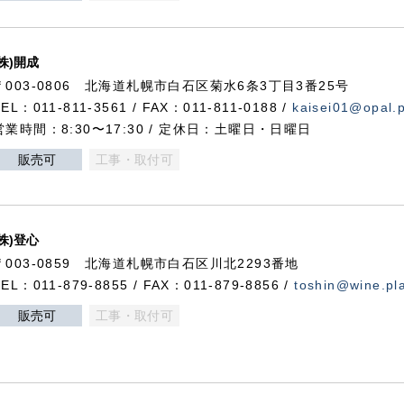
(株)開成
〒003-0806 北海道札幌市白石区菊水6条3丁目3番25号
TEL：011-811-3561 / FAX：011-811-0188 /
kaisei01@opal.pl
営業時間：8:30〜17:30 / 定休日：土曜日・日曜日
販売可
工事・取付可
(株)登心
〒003-0859 北海道札幌市白石区川北2293番地
TEL：011-879-8855 / FAX：011-879-8856 /
toshin@wine.pla
販売可
工事・取付可