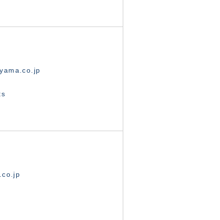
yama.co.jp
ts
.co.jp