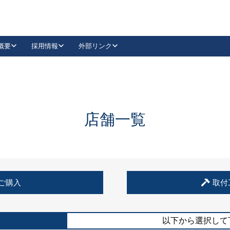
概要
採用情報
外部リンク
YouTube
Instagram
採用
キーレックスカタログ請求
の製品組み立て等
請求フォームはこちら
古代・古代NEO
レバーハンドル
Vi-Clear
古代・古代NEO
飾錠
導入事例一覧
抗ウイルス・抗菌製品
導入事例一覧
Facebook
LinkedIn
店舗一覧
00 / 1100から簡単に交換できるキーレックス4000を
日本ロック工業会
売開始しました。
外部サイト
く見る
例
ご購入
取付
長期住宅使用部材標準化推進協議会
外部サイト
以下から選択して