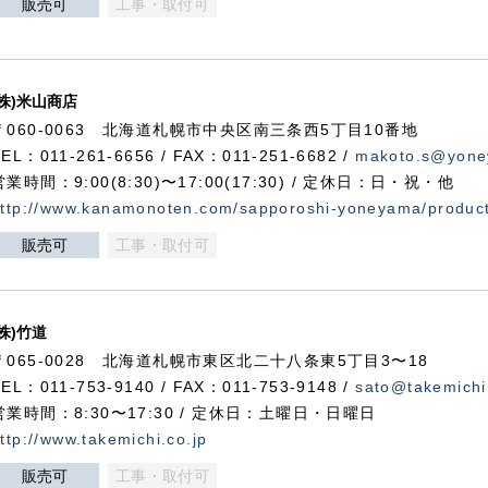
販売可
工事・取付可
(株)米山商店
〒060-0063 北海道札幌市中央区南三条西5丁目10番地
TEL：011-261-6656 / FAX：011-251-6682 /
makoto.s@yone
営業時間：9:00(8:30)〜17:00(17:30) / 定休日：日・祝・他
ttp://www.kanamonoten.com/sapporoshi-yoneyama/produc
販売可
工事・取付可
(株)竹道
〒065-0028 北海道札幌市東区北二十八条東5丁目3〜18
TEL：011-753-9140 / FAX：011-753-9148 /
sato@takemichi
営業時間：8:30〜17:30 / 定休日：土曜日・日曜日
ttp://www.takemichi.co.jp
販売可
工事・取付可