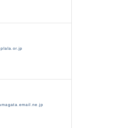
lala.or.jp
magata.email.ne.jp