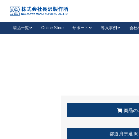
トップ
KSS加盟店・取扱店情報
店舗一覧
製品一覧
Online Store
サポート
導入事例
会社
新卒採用
会社情報
事業内容
中途採用
お問い合わせ
社会貢献活動
パート
2026年度採用情報
キャリア採用・専門職
メールフォームはこちら
工場で
キーレックス
レバーハンドル
キーレックス
機械式ボタン錠
室内用ドアハンドル
導入事例一覧
装
メールニュース
製品検索
お知らせ一覧
よくある質問（FAQ）
特集
簡単診断
教育機関
21
お客様に適したキーレックスをお探しいただけます。
廃番品情報
発
医療機関
品番から探す
取扱店情報
キーレックスを品番からお探しいただけます。
詳し
企業様採用事
商品の
お役立ち情報
都道府県選択