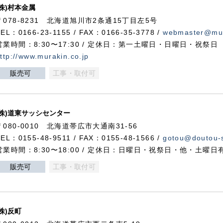
(株)村本金属
〒078-8231 北海道旭川市2条通15丁目左5号
TEL：0166-23-1155 / FAX：0166-35-3778 /
webmaster@mur
営業時間：8:30〜17:30 / 定休日：第一土曜日・日曜日・祝祭日
ttp://www.murakin.co.jp
販売可
工事・取付可
(株)道東サッシセンター
〒080-0010 北海道帯広市大通南31-56
TEL：0155-48-9511 / FAX：0155-48-1566 /
gotou@doutou-s
営業時間：8:30〜18:00 / 定休日：日曜日・祝祭日・他・土曜日
販売可
工事・取付可
(株)反町