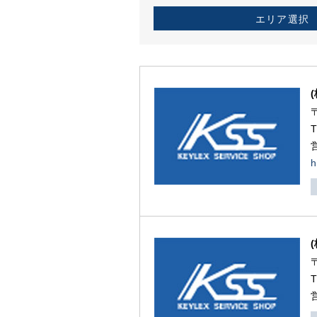
エリア選択
h