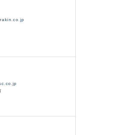
akin.co.jp
c.co.jp
有