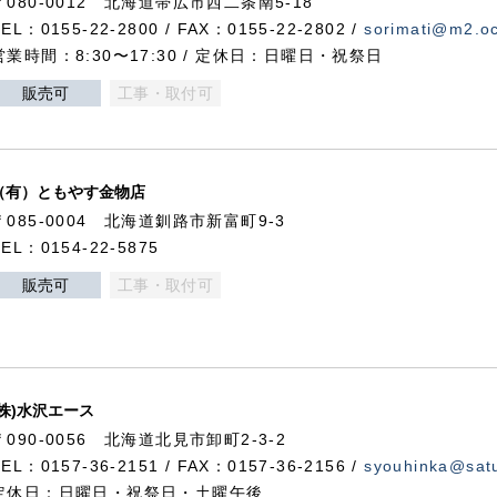
〒080-0012 北海道帯広市西二条南5-18
TEL：0155-22-2800 / FAX：0155-22-2802 /
sorimati@m2.oc
営業時間：8:30〜17:30 / 定休日：日曜日・祝祭日
販売可
工事・取付可
（有）ともやす金物店
〒085-0004 北海道釧路市新富町9-3
TEL：0154-22-5875
販売可
工事・取付可
(株)水沢エース
〒090-0056 北海道北見市卸町2-3-2
TEL：0157-36-2151 / FAX：0157-36-2156 /
syouhinka@satu
定休日：日曜日・祝祭日・土曜午後