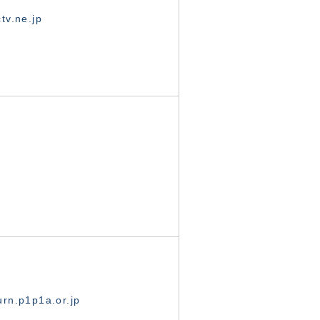
tv.ne.jp
rn.p1p1a.or.jp