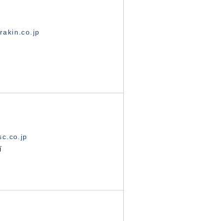
akin.co.jp
c.co.jp
有