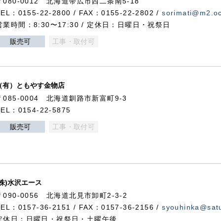
〒080-0012 北海道帯広市西二条南5-18
TEL：0155-22-2800 / FAX：0155-22-2802 /
sorimati@m2.oc
営業時間：8:30〜17:30 / 定休日：日曜日・祝祭日
販売可
工事・取付可
（有）ともやす金物店
〒085-0004 北海道釧路市新富町9-3
TEL：0154-22-5875
販売可
工事・取付可
(株)水沢エース
〒090-0056 北海道北見市卸町2-3-2
TEL：0157-36-2151 / FAX：0157-36-2156 /
syouhinka@satu
定休日：日曜日・祝祭日・土曜午後