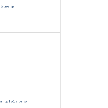
tv.ne.jp
rn.p1p1a.or.jp