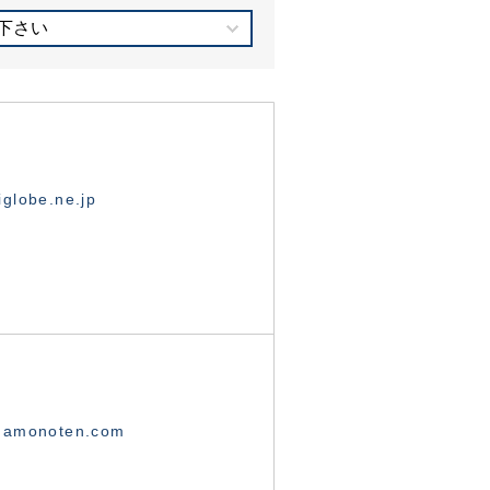
下さい
globe.ne.jp
namonoten.com