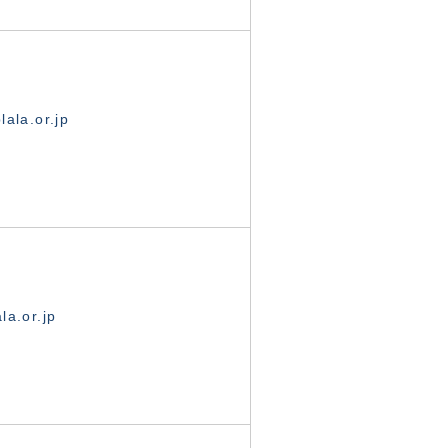
ala.or.jp
la.or.jp