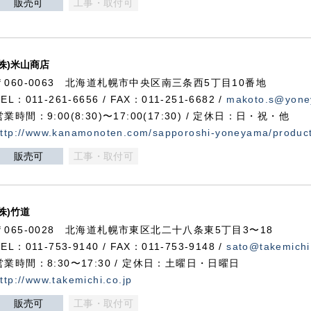
販売可
工事・取付可
(株)米山商店
〒060-0063 北海道札幌市中央区南三条西5丁目10番地
TEL：011-261-6656 / FAX：011-251-6682 /
makoto.s@yone
営業時間：9:00(8:30)〜17:00(17:30) / 定休日：日・祝・他
ttp://www.kanamonoten.com/sapporoshi-yoneyama/produc
販売可
工事・取付可
(株)竹道
〒065-0028 北海道札幌市東区北二十八条東5丁目3〜18
TEL：011-753-9140 / FAX：011-753-9148 /
sato@takemichi
営業時間：8:30〜17:30 / 定休日：土曜日・日曜日
ttp://www.takemichi.co.jp
販売可
工事・取付可