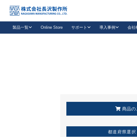
トップ
KSS加盟店・取扱店情報
店舗一覧
製品一覧
Online Store
サポート
導入事例
会社
新卒採用
会社情報
事業内容
中途採用
お問い合わせ
社会貢献活動
パート
2026年度採用情報
キャリア採用・専門職
メールフォームはこちら
工場で
キーレックス
レバーハンドル
キーレックス
機械式ボタン錠
室内用ドアハンドル
導入事例一覧
装
メールニュース
製品検索
お知らせ一覧
よくある質問（FAQ）
特集
簡単診断
教育機関
21
お客様に適したキーレックスをお探しいただけます。
廃番品情報
発
医療機関
品番から探す
取扱店情報
キーレックスを品番からお探しいただけます。
詳し
企業様採用事
商品の
お役立ち情報
都道府県選択