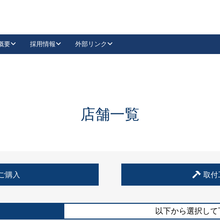
概要
採用情報
外部リンク
YouTube
Instagram
採用
キーレックスカタログ請求
の製品組み立て等
請求フォームはこちら
古代・古代NEO
レバーハンドル
Vi-Clear
古代・古代NEO
飾錠
導入事例一覧
抗ウイルス・抗菌製品
導入事例一覧
Facebook
LinkedIn
店舗一覧
00 / 1100から簡単に交換できるキーレックス4000を
日本ロック工業会
売開始しました。
外部サイト
く見る
例
ご購入
取付
長期住宅使用部材標準化推進協議会
外部サイト
以下から選択して