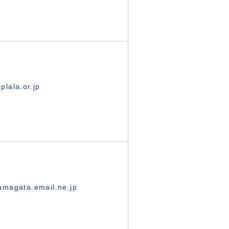
lala.or.jp
magata.email.ne.jp