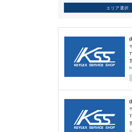
エリア選択
h