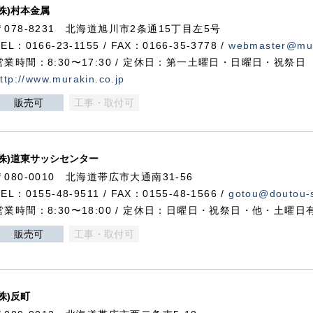
(株)村本金属
〒078-8231 北海道旭川市2条通15丁目左5号
TEL：0166-23-1155 / FAX：0166-35-3778 /
webmaster@mur
営業時間：8:30〜17:30 / 定休日：第一土曜日・日曜日・祝祭日
ttp://www.murakin.co.jp
販売可
工事・取付可
(株)道東サッシセンター
〒080-0010 北海道帯広市大通南31-56
TEL：0155-48-9511 / FAX：0155-48-1566 /
gotou@doutou-s
営業時間：8:30〜18:00 / 定休日：日曜日・祝祭日・他・土曜日
販売可
工事・取付可
(株)反町