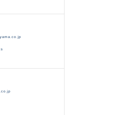
yama.co.jp
ts
.co.jp