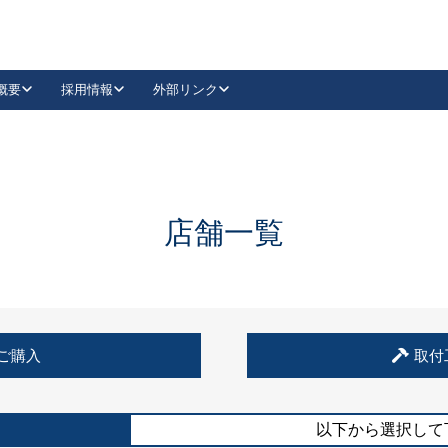
概要
採用情報
外部リンク
YouTube
Instagram
採用
キーレックスカタログ請求
の製品組み立て等
請求フォームはこちら
古代・古代NEO
レバーハンドル
Vi-Clear
古代・古代NEO
飾錠
導入事例一覧
抗ウイルス・抗菌製品
導入事例一覧
Facebook
LinkedIn
店舗一覧
00 / 1100から簡単に交換できるキーレックス4000を
日本ロック工業会
売開始しました。
外部サイト
く見る
例
ご購入
取付
長期住宅使用部材標準化推進協議会
外部サイト
以下から選択して