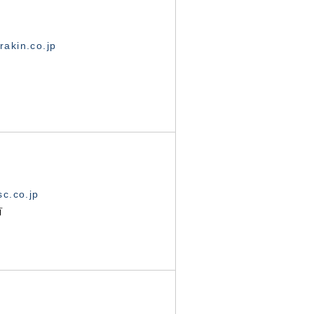
akin.co.jp
c.co.jp
有