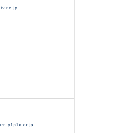
tv.ne.jp
rn.p1p1a.or.jp