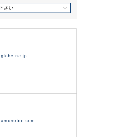
下さい
globe.ne.jp
namonoten.com