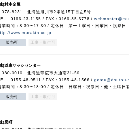
(株)村本金属
〒078-8231 北海道旭川市2条通15丁目左5号
TEL：0166-23-1155 / FAX：0166-35-3778 /
webmaster@mur
営業時間：8:30〜17:30 / 定休日：第一土曜日・日曜日・祝祭日
ttp://www.murakin.co.jp
販売可
工事・取付可
(株)道東サッシセンター
〒080-0010 北海道帯広市大通南31-56
TEL：0155-48-9511 / FAX：0155-48-1566 /
gotou@doutou-s
営業時間：8:30〜18:00 / 定休日：日曜日・祝祭日・他・土曜日
販売可
工事・取付可
(株)反町