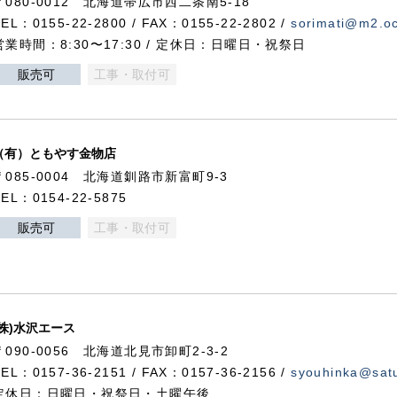
〒080-0012 北海道帯広市西二条南5-18
TEL：0155-22-2800 / FAX：0155-22-2802 /
sorimati@m2.oc
営業時間：8:30〜17:30 / 定休日：日曜日・祝祭日
販売可
工事・取付可
（有）ともやす金物店
〒085-0004 北海道釧路市新富町9-3
TEL：0154-22-5875
販売可
工事・取付可
(株)水沢エース
〒090-0056 北海道北見市卸町2-3-2
TEL：0157-36-2151 / FAX：0157-36-2156 /
syouhinka@satu
定休日：日曜日・祝祭日・土曜午後