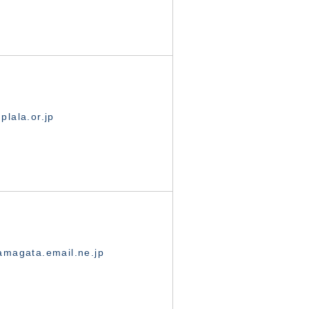
lala.or.jp
magata.email.ne.jp