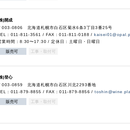
(株)開成
〒003-0806 北海道札幌市白石区菊水6条3丁目3番25号
TEL：011-811-3561 / FAX：011-811-0188 /
kaisei01@opal.pl
営業時間：8:30〜17:30 / 定休日：土曜日・日曜日
販売可
工事・取付可
(株)登心
〒003-0859 北海道札幌市白石区川北2293番地
TEL：011-879-8855 / FAX：011-879-8856 /
toshin@wine.pla
販売可
工事・取付可