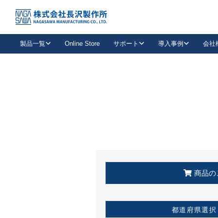
トップ
KSS加盟店・取扱店情報
店舗一覧
製品一覧
Online Store
サポート
導入事例
会社
新卒採用
会社情報
事業内容
中途採用
お問い合わせ
社会貢献活動
パート
2026年度採用情報
キャリア採用・専門職
メールフォームはこちら
工場で
キーレックス
レバーハンドル
キーレックス
機械式ボタン錠
室内用ドアハンドル
導入事例一覧
装
メールニュース
製品検索
お知らせ一覧
よくある質問（FAQ）
特集
簡単診断
教育機関
21
お客様に適したキーレックスをお探しいただけます。
廃番品情報
発
医療機関
品番から探す
取扱店情報
キーレックスを品番からお探しいただけます。
詳し
企業様採用事
商品の
お役立ち情報
都道府県選択