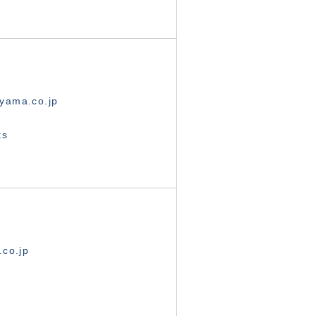
yama.co.jp
ts
.co.jp