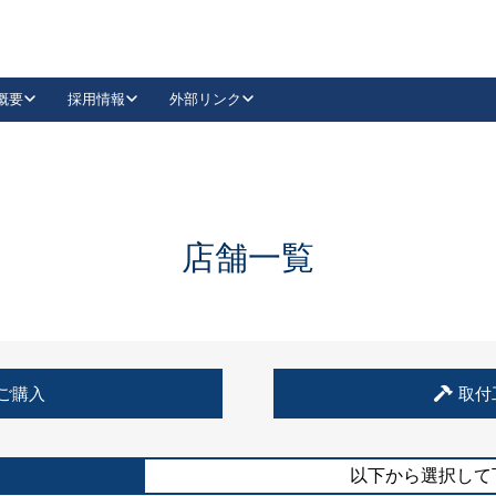
概要
採用情報
外部リンク
YouTube
Instagram
採用
キーレックスカタログ請求
の製品組み立て等
請求フォームはこちら
古代・古代NEO
レバーハンドル
Vi-Clear
古代・古代NEO
飾錠
導入事例一覧
抗ウイルス・抗菌製品
導入事例一覧
Facebook
LinkedIn
店舗一覧
00 / 1100から簡単に交換できるキーレックス4000を
日本ロック工業会
売開始しました。
外部サイト
く見る
例
ご購入
取付
長期住宅使用部材標準化推進協議会
外部サイト
以下から選択して