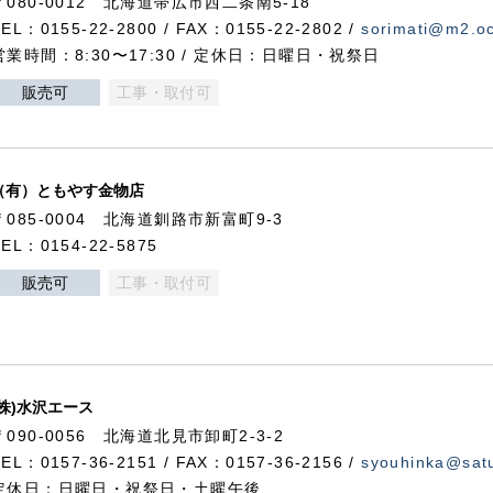
〒080-0012 北海道帯広市西二条南5-18
TEL：0155-22-2800 / FAX：0155-22-2802 /
sorimati@m2.oc
営業時間：8:30〜17:30 / 定休日：日曜日・祝祭日
販売可
工事・取付可
（有）ともやす金物店
〒085-0004 北海道釧路市新富町9-3
TEL：0154-22-5875
販売可
工事・取付可
(株)水沢エース
〒090-0056 北海道北見市卸町2-3-2
TEL：0157-36-2151 / FAX：0157-36-2156 /
syouhinka@satu
定休日：日曜日・祝祭日・土曜午後