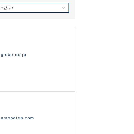
下さい
globe.ne.jp
namonoten.com