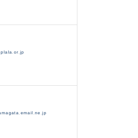
lala.or.jp
magata.email.ne.jp