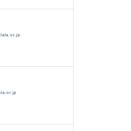
ala.or.jp
la.or.jp