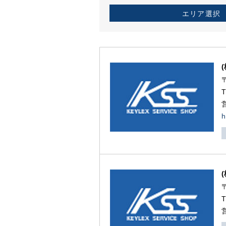
エリア選択
h