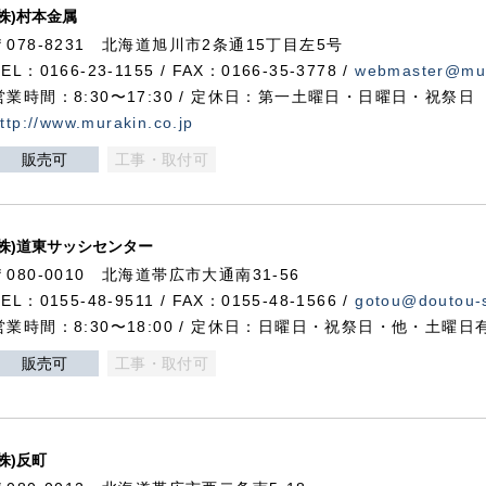
(株)村本金属
〒078-8231 北海道旭川市2条通15丁目左5号
TEL：0166-23-1155 / FAX：0166-35-3778 /
webmaster@mur
営業時間：8:30〜17:30 / 定休日：第一土曜日・日曜日・祝祭日
ttp://www.murakin.co.jp
販売可
工事・取付可
(株)道東サッシセンター
〒080-0010 北海道帯広市大通南31-56
TEL：0155-48-9511 / FAX：0155-48-1566 /
gotou@doutou-s
営業時間：8:30〜18:00 / 定休日：日曜日・祝祭日・他・土曜日
販売可
工事・取付可
(株)反町