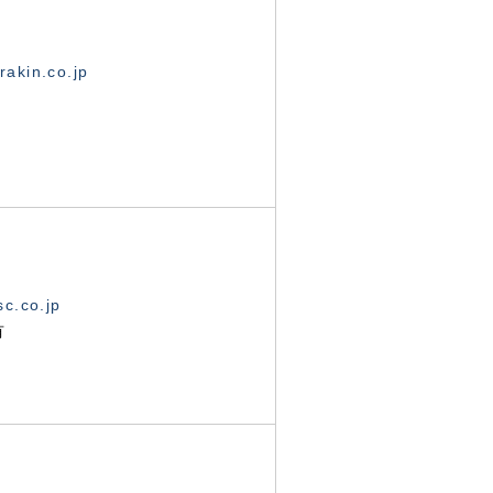
akin.co.jp
c.co.jp
有