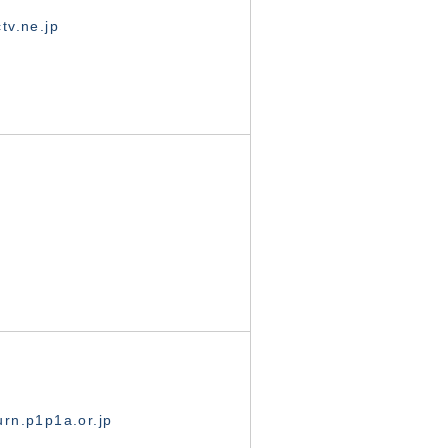
tv.ne.jp
rn.p1p1a.or.jp