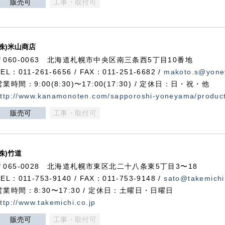
販売可
工事・取付可
(株)米山商店
〒060-0063 北海道札幌市中央区南三条西5丁目10番地
TEL：011-261-6656 / FAX：011-251-6682 /
makoto.s@yone
営業時間：9:00(8:30)〜17:00(17:30) / 定休日：日・祝・他
ttp://www.kanamonoten.com/sapporoshi-yoneyama/produc
販売可
工事・取付可
(株)竹道
〒065-0028 北海道札幌市東区北二十八条東5丁目3〜18
TEL：011-753-9140 / FAX：011-753-9148 /
sato@takemichi
営業時間：8:30〜17:30 / 定休日：土曜日・日曜日
ttp://www.takemichi.co.jp
販売可
工事・取付可