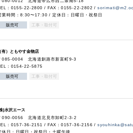
〒080-0012 北海道帯広市西二条南5-18
TEL：0155-22-2800 / FAX：0155-22-2802 /
sorimati@m2.oc
営業時間：8:30〜17:30 / 定休日：日曜日・祝祭日
販売可
工事・取付可
（有）ともやす金物店
〒085-0004 北海道釧路市新富町9-3
TEL：0154-22-5875
販売可
工事・取付可
(株)水沢エース
〒090-0056 北海道北見市卸町2-3-2
TEL：0157-36-2151 / FAX：0157-36-2156 /
syouhinka@satu
定休日：日曜日・祝祭日・土曜午後