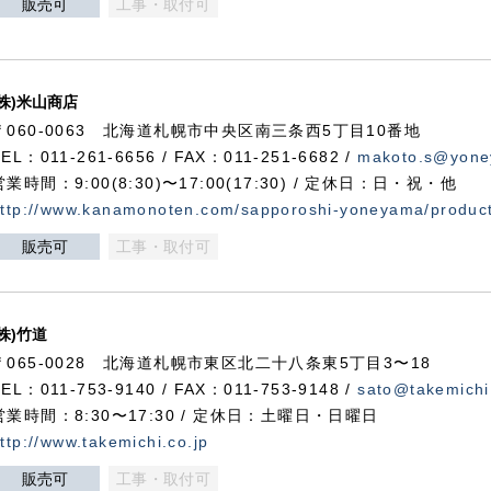
販売可
工事・取付可
(株)米山商店
〒060-0063 北海道札幌市中央区南三条西5丁目10番地
TEL：011-261-6656 / FAX：011-251-6682 /
makoto.s@yone
営業時間：9:00(8:30)〜17:00(17:30) / 定休日：日・祝・他
ttp://www.kanamonoten.com/sapporoshi-yoneyama/produc
販売可
工事・取付可
(株)竹道
〒065-0028 北海道札幌市東区北二十八条東5丁目3〜18
TEL：011-753-9140 / FAX：011-753-9148 /
sato@takemichi
営業時間：8:30〜17:30 / 定休日：土曜日・日曜日
ttp://www.takemichi.co.jp
販売可
工事・取付可