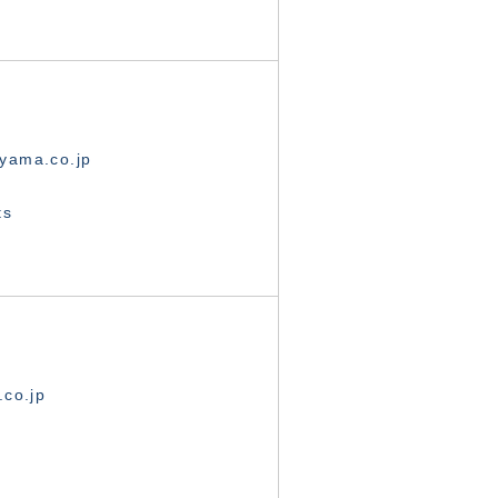
yama.co.jp
ts
.co.jp