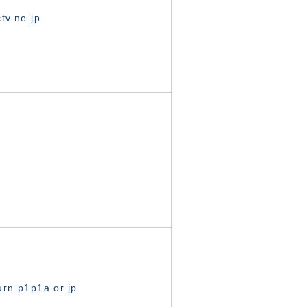
tv.ne.jp
rn.p1p1a.or.jp