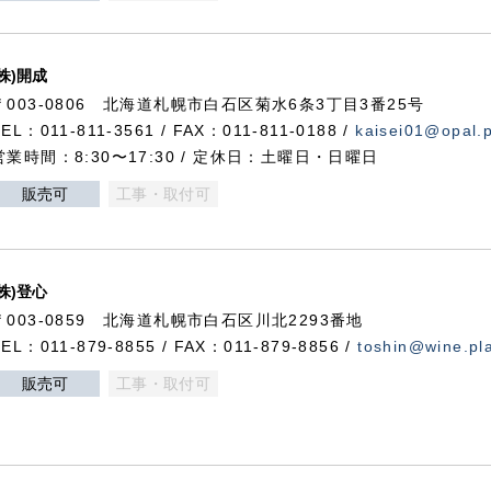
(株)開成
〒003-0806 北海道札幌市白石区菊水6条3丁目3番25号
TEL：011-811-3561 / FAX：011-811-0188 /
kaisei01@opal.pl
営業時間：8:30〜17:30 / 定休日：土曜日・日曜日
販売可
工事・取付可
(株)登心
〒003-0859 北海道札幌市白石区川北2293番地
TEL：011-879-8855 / FAX：011-879-8856 /
toshin@wine.pla
販売可
工事・取付可