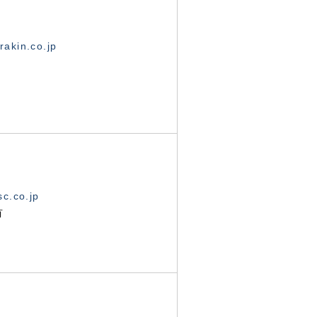
akin.co.jp
c.co.jp
有