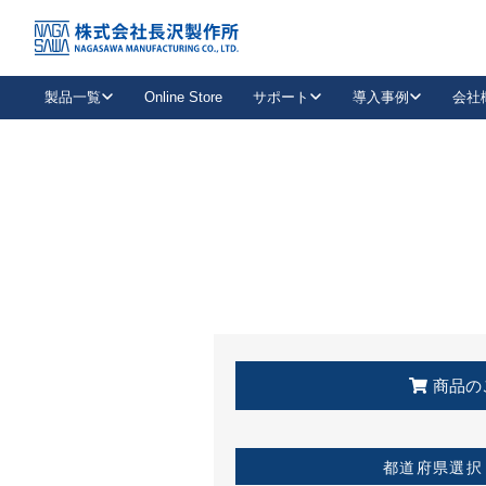
トップ
KSS加盟店・取扱店情報
店舗一覧
製品一覧
Online Store
サポート
導入事例
会社
新卒採用
会社情報
事業内容
中途採用
お問い合わせ
社会貢献活動
パート
2026年度採用情報
キャリア採用・専門職
メールフォームはこちら
工場で
キーレックス
レバーハンドル
キーレックス
機械式ボタン錠
室内用ドアハンドル
導入事例一覧
装
メールニュース
製品検索
お知らせ一覧
よくある質問（FAQ）
特集
簡単診断
教育機関
21
お客様に適したキーレックスをお探しいただけます。
廃番品情報
発
医療機関
品番から探す
取扱店情報
キーレックスを品番からお探しいただけます。
詳し
企業様採用事
商品の
お役立ち情報
都道府県選択