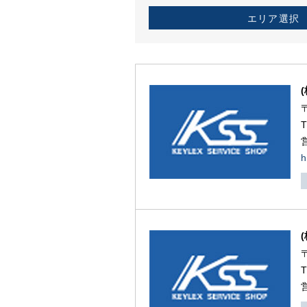
エリア選択
h