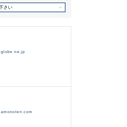
下さい
globe.ne.jp
namonoten.com