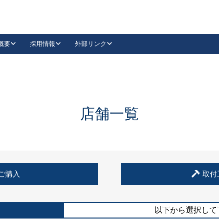
概要
採用情報
外部リンク
YouTube
Instagram
採用
キーレックスカタログ請求
の製品組み立て等
請求フォームはこちら
古代・古代NEO
レバーハンドル
Vi-Clear
古代・古代NEO
飾錠
導入事例一覧
抗ウイルス・抗菌製品
導入事例一覧
Facebook
LinkedIn
店舗一覧
00 / 1100から簡単に交換できるキーレックス4000を
日本ロック工業会
売開始しました。
外部サイト
く見る
例
ご購入
取付
長期住宅使用部材標準化推進協議会
外部サイト
以下から選択して