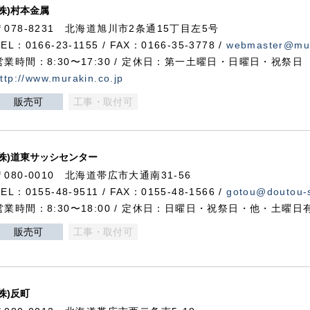
(株)村本金属
〒078-8231 北海道旭川市2条通15丁目左5号
TEL：0166-23-1155 / FAX：0166-35-3778 /
webmaster@mur
営業時間：8:30〜17:30 / 定休日：第一土曜日・日曜日・祝祭日
ttp://www.murakin.co.jp
販売可
工事・取付可
(株)道東サッシセンター
〒080-0010 北海道帯広市大通南31-56
TEL：0155-48-9511 / FAX：0155-48-1566 /
gotou@doutou-s
営業時間：8:30〜18:00 / 定休日：日曜日・祝祭日・他・土曜日
販売可
工事・取付可
(株)反町