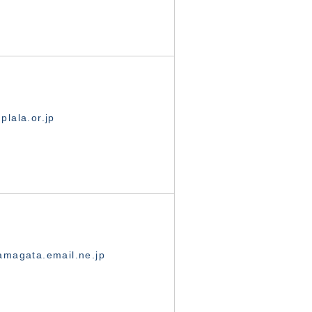
lala.or.jp
magata.email.ne.jp