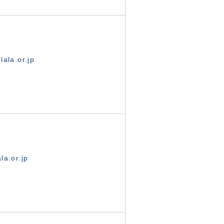
ala.or.jp
la.or.jp