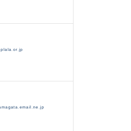
lala.or.jp
magata.email.ne.jp