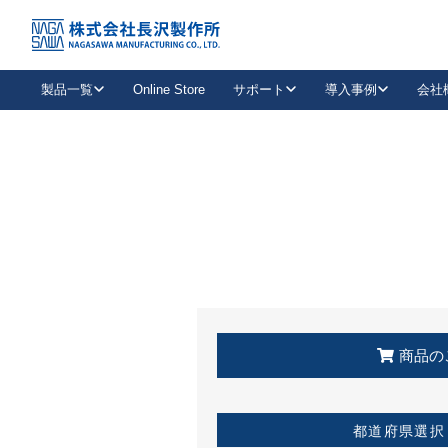
トップ
KSS加盟店・取扱店情報
店舗一覧
製品一覧
Online Store
サポート
導入事例
会社
新卒採用
会社情報
事業内容
中途採用
お問い合わせ
社会貢献活動
パート
2026年度採用情報
キャリア採用・専門職
メールフォームはこちら
工場で
キーレックス
レバーハンドル
キーレックス
機械式ボタン錠
室内用ドアハンドル
導入事例一覧
装
メールニュース
製品検索
お知らせ一覧
よくある質問（FAQ）
特集
簡単診断
教育機関
21
お客様に適したキーレックスをお探しいただけます。
廃番品情報
発
医療機関
品番から探す
取扱店情報
キーレックスを品番からお探しいただけます。
詳し
企業様採用事
商品の
お役立ち情報
都道府県選択