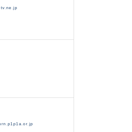
tv.ne.jp
rn.p1p1a.or.jp