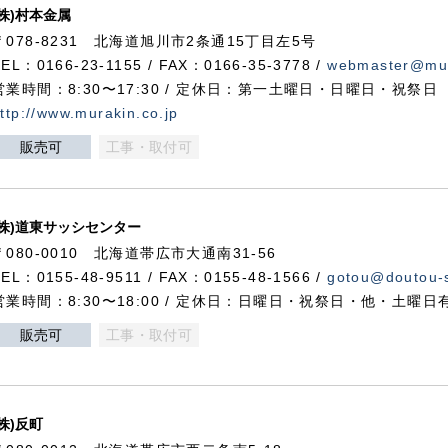
(株)村本金属
〒078-8231 北海道旭川市2条通15丁目左5号
TEL：0166-23-1155 / FAX：0166-35-3778 /
webmaster@mur
営業時間：8:30〜17:30 / 定休日：第一土曜日・日曜日・祝祭日
ttp://www.murakin.co.jp
販売可
工事・取付可
(株)道東サッシセンター
〒080-0010 北海道帯広市大通南31-56
TEL：0155-48-9511 / FAX：0155-48-1566 /
gotou@doutou-s
営業時間：8:30〜18:00 / 定休日：日曜日・祝祭日・他・土曜日
販売可
工事・取付可
(株)反町