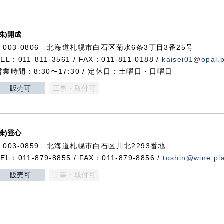
(株)開成
〒003-0806 北海道札幌市白石区菊水6条3丁目3番25号
TEL：011-811-3561 / FAX：011-811-0188 /
kaisei01@opal.pl
営業時間：8:30〜17:30 / 定休日：土曜日・日曜日
販売可
工事・取付可
(株)登心
〒003-0859 北海道札幌市白石区川北2293番地
TEL：011-879-8855 / FAX：011-879-8856 /
toshin@wine.pla
販売可
工事・取付可