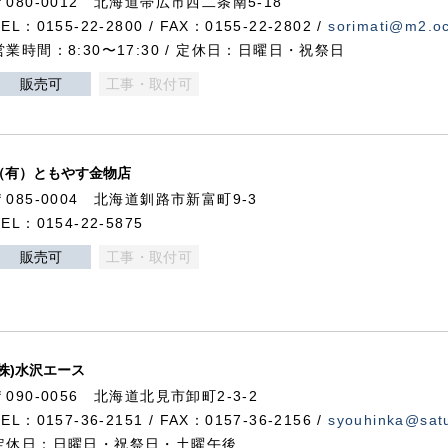
〒080-0012 北海道帯広市西二条南5-18
TEL：0155-22-2800 / FAX：0155-22-2802 /
sorimati@m2.oc
営業時間：8:30〜17:30 / 定休日：日曜日・祝祭日
販売可
工事・取付可
（有）ともやす金物店
〒085-0004 北海道釧路市新富町9-3
TEL：0154-22-5875
販売可
工事・取付可
(株)水沢エース
〒090-0056 北海道北見市卸町2-3-2
TEL：0157-36-2151 / FAX：0157-36-2156 /
syouhinka@satu
定休日：日曜日・祝祭日・土曜午後