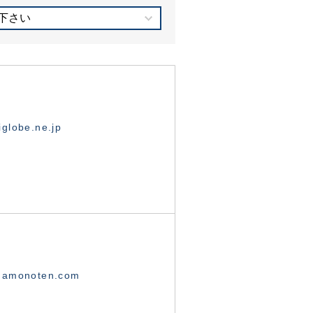
下さい
globe.ne.jp
namonoten.com