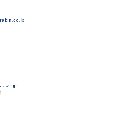
akin.co.jp
c.co.jp
有