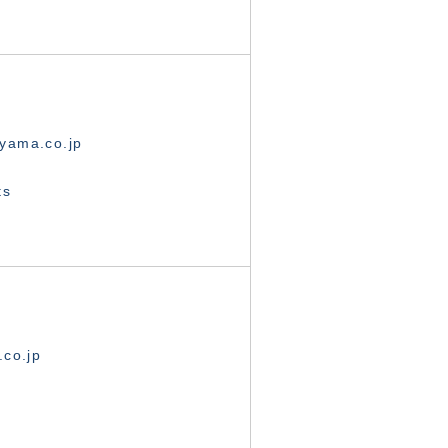
yama.co.jp
ts
.co.jp