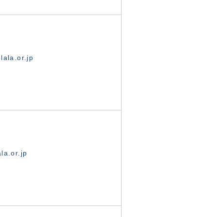
ala.or.jp
la.or.jp