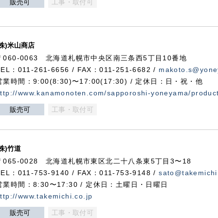
販売可
工事・取付可
(株)米山商店
〒060-0063 北海道札幌市中央区南三条西5丁目10番地
TEL：011-261-6656 / FAX：011-251-6682 /
makoto.s@yone
営業時間：9:00(8:30)〜17:00(17:30) / 定休日：日・祝・他
ttp://www.kanamonoten.com/sapporoshi-yoneyama/produc
販売可
工事・取付可
(株)竹道
〒065-0028 北海道札幌市東区北二十八条東5丁目3〜18
TEL：011-753-9140 / FAX：011-753-9148 /
sato@takemichi
営業時間：8:30〜17:30 / 定休日：土曜日・日曜日
ttp://www.takemichi.co.jp
販売可
工事・取付可