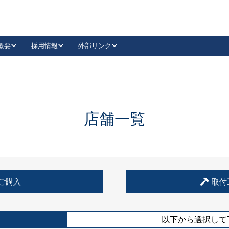
概要
採用情報
外部リンク
YouTube
Instagram
採用
キーレックスカタログ請求
の製品組み立て等
請求フォームはこちら
古代・古代NEO
レバーハンドル
Vi-Clear
古代・古代NEO
飾錠
導入事例一覧
抗ウイルス・抗菌製品
導入事例一覧
Facebook
LinkedIn
店舗一覧
00 / 1100から簡単に交換できるキーレックス4000を
日本ロック工業会
売開始しました。
外部サイト
く見る
例
ご購入
取付
長期住宅使用部材標準化推進協議会
外部サイト
以下から選択して