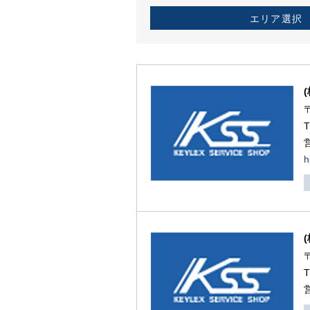
エリア選択
h