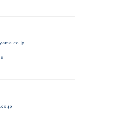
yama.co.jp
ts
.co.jp