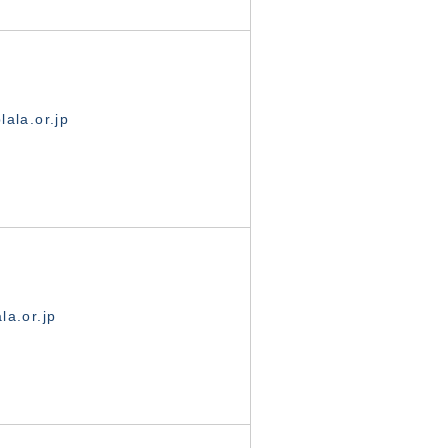
ala.or.jp
la.or.jp