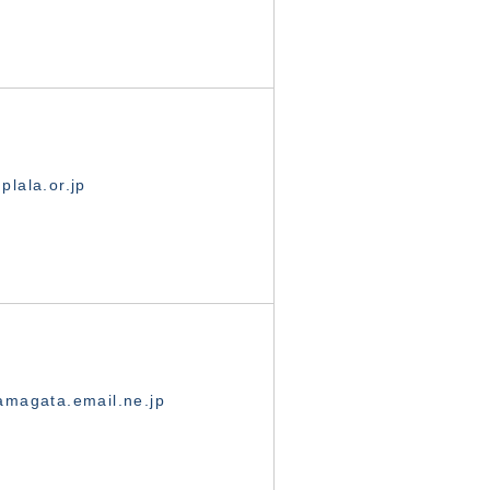
lala.or.jp
magata.email.ne.jp