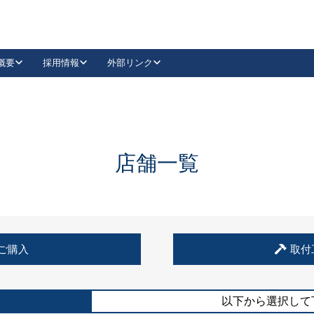
概要
採用情報
外部リンク
YouTube
Instagram
採用
キーレックスカタログ請求
の製品組み立て等
請求フォームはこちら
古代・古代NEO
レバーハンドル
Vi-Clear
古代・古代NEO
飾錠
導入事例一覧
抗ウイルス・抗菌製品
導入事例一覧
Facebook
LinkedIn
店舗一覧
00 / 1100から簡単に交換できるキーレックス4000を
日本ロック工業会
売開始しました。
外部サイト
く見る
例
ご購入
取付
長期住宅使用部材標準化推進協議会
外部サイト
以下から選択して