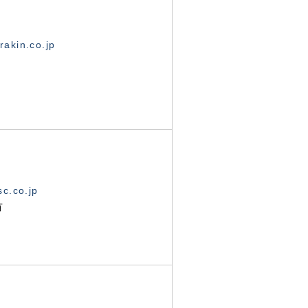
akin.co.jp
c.co.jp
有