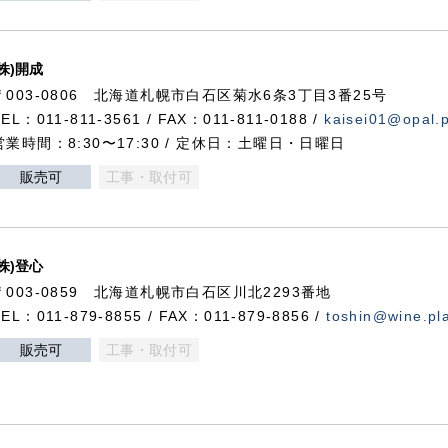
(株)開成
〒003-0806 北海道札幌市白石区菊水6条3丁目3番25号
TEL：011-811-3561 / FAX：011-811-0188 /
kaisei01@opal.pl
営業時間：8:30〜17:30 / 定休日：土曜日・日曜日
販売可
工事・取付可
(株)登心
〒003-0859 北海道札幌市白石区川北2293番地
TEL：011-879-8855 / FAX：011-879-8856 /
toshin@wine.pla
販売可
工事・取付可