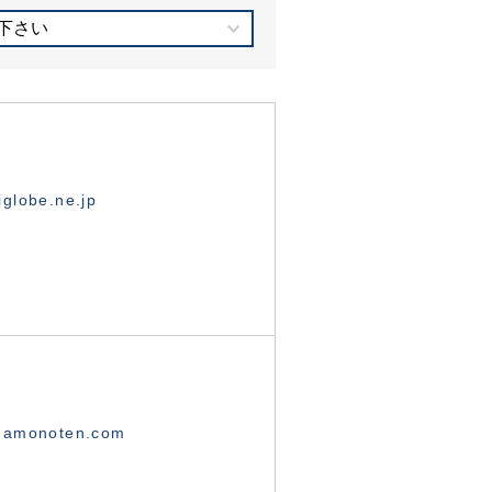
下さい
globe.ne.jp
namonoten.com