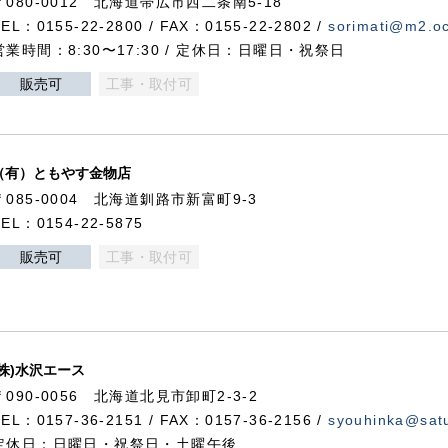
〒080-0012 北海道帯広市西二条南5-18
TEL：0155-22-2800 / FAX：0155-22-2802 /
sorimati@m2.oc
営業時間：8:30〜17:30 / 定休日：日曜日・祝祭日
販売可
工事・取付可
（有）ともやす金物店
〒085-0004 北海道釧路市新富町9-3
TEL：0154-22-5875
販売可
工事・取付可
(株)水沢エース
〒090-0056 北海道北見市卸町2-3-2
TEL：0157-36-2151 / FAX：0157-36-2156 /
syouhinka@satu
定休日：日曜日・祝祭日・土曜午後