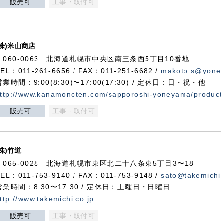
販売可
工事・取付可
(株)米山商店
〒060-0063 北海道札幌市中央区南三条西5丁目10番地
TEL：011-261-6656 / FAX：011-251-6682 /
makoto.s@yone
営業時間：9:00(8:30)〜17:00(17:30) / 定休日：日・祝・他
ttp://www.kanamonoten.com/sapporoshi-yoneyama/produc
販売可
工事・取付可
(株)竹道
〒065-0028 北海道札幌市東区北二十八条東5丁目3〜18
TEL：011-753-9140 / FAX：011-753-9148 /
sato@takemichi
営業時間：8:30〜17:30 / 定休日：土曜日・日曜日
ttp://www.takemichi.co.jp
販売可
工事・取付可