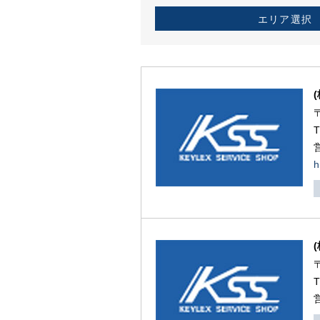
エリア選択
h