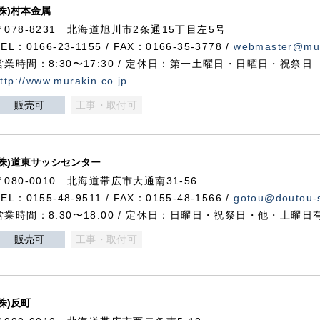
(株)村本金属
〒078-8231 北海道旭川市2条通15丁目左5号
TEL：0166-23-1155 / FAX：0166-35-3778 /
webmaster@mur
営業時間：8:30〜17:30 / 定休日：第一土曜日・日曜日・祝祭日
ttp://www.murakin.co.jp
販売可
工事・取付可
(株)道東サッシセンター
〒080-0010 北海道帯広市大通南31-56
TEL：0155-48-9511 / FAX：0155-48-1566 /
gotou@doutou-s
営業時間：8:30〜18:00 / 定休日：日曜日・祝祭日・他・土曜日
販売可
工事・取付可
(株)反町