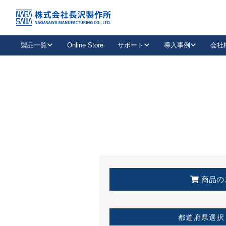
トップ
KSS加盟店・取扱店情報
店舗一覧
製品一覧
Online Store
サポート
導入事例
会社
新卒採用
会社情報
事業内容
中途採用
お問い合わせ
社会貢献活動
パート
2026年度採用情報
キャリア採用・専門職
メールフォームはこちら
工場で
キーレックス
レバーハンドル
キーレックス
機械式ボタン錠
室内用ドアハンドル
導入事例一覧
装
メールニュース
製品検索
お知らせ一覧
よくある質問（FAQ）
特集
簡単診断
教育機関
21
お客様に適したキーレックスをお探しいただけます。
廃番品情報
発
医療機関
品番から探す
取扱店情報
キーレックスを品番からお探しいただけます。
詳し
企業様採用事
商品の
お役立ち情報
都道府県選択