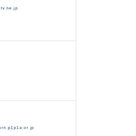
tv.ne.jp
rn.p1p1a.or.jp