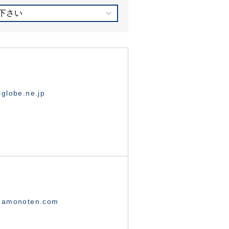
下さい
globe.ne.jp
namonoten.com