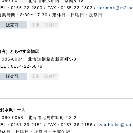
〒080-0012 北海道帯広市西二条南5-18
TEL：0155-22-2800 / FAX：0155-22-2802 /
sorimati@m2.oc
営業時間：8:30〜17:30 / 定休日：日曜日・祝祭日
販売可
工事・取付可
（有）ともやす金物店
〒085-0004 北海道釧路市新富町9-3
TEL：0154-22-5875
販売可
工事・取付可
(株)水沢エース
〒090-0056 北海道北見市卸町2-3-2
TEL：0157-36-2151 / FAX：0157-36-2156 /
syouhinka@satu
定休日：日曜日・祝祭日・土曜午後