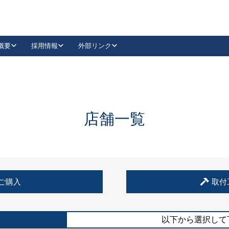
概要
採用情報
外部リンク
YouTube
Instagram
採用
キーレックスカタログ請求
の製品組み立て等
請求フォームはこちら
古代・古代NEO
レバーハンドル
Vi-Clear
古代・古代NEO
飾錠
導入事例一覧
抗ウイルス・抗菌製品
導入事例一覧
Facebook
LinkedIn
店舗一覧
00 / 1100から簡単に交換できるキーレックス4000を
日本ロック工業会
売開始しました。
外部サイト
く見る
例
ご購入
取付
長期住宅使用部材標準化推進協議会
外部サイト
以下から選択して