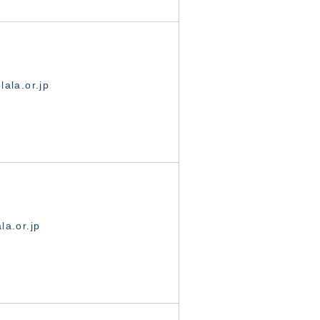
ala.or.jp
la.or.jp