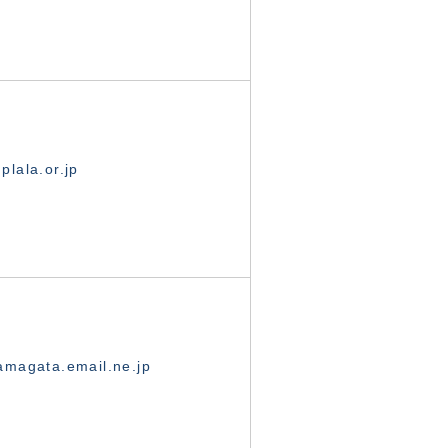
lala.or.jp
magata.email.ne.jp