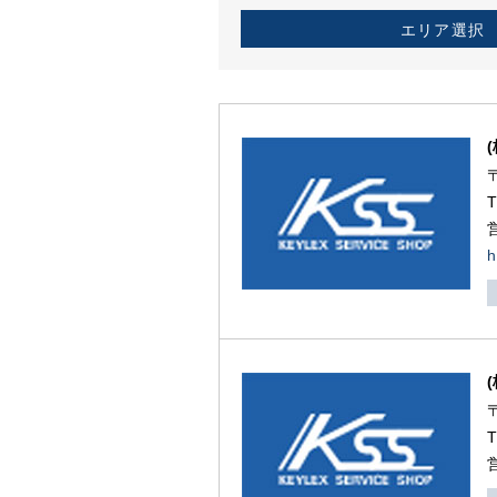
エリア選択
h