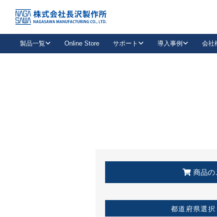
トップ
KSS加盟店・取扱店情報
店舗一覧
製品一覧
Online Store
サポート
導入事例
会社
新卒採用
会社情報
事業内容
中途採用
お問い合わせ
社会貢献活動
パート
2026年度採用情報
キャリア採用・専門職
メールフォームはこちら
工場で
キーレックス
レバーハンドル
キーレックス
機械式ボタン錠
室内用ドアハンドル
導入事例一覧
装
メールニュース
製品検索
お知らせ一覧
よくある質問（FAQ）
特集
簡単診断
教育機関
21
お客様に適したキーレックスをお探しいただけます。
廃番品情報
発
医療機関
品番から探す
取扱店情報
キーレックスを品番からお探しいただけます。
詳し
企業様採用事
商品の
お役立ち情報
都道府県選択