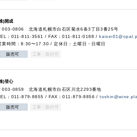
(株)開成
〒003-0806 北海道札幌市白石区菊水6条3丁目3番25号
TEL：011-811-3561 / FAX：011-811-0188 /
kaisei01@opal.pl
営業時間：8:30〜17:30 / 定休日：土曜日・日曜日
販売可
工事・取付可
(株)登心
〒003-0859 北海道札幌市白石区川北2293番地
TEL：011-879-8855 / FAX：011-879-8856 /
toshin@wine.pla
販売可
工事・取付可