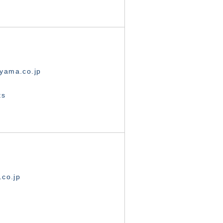
yama.co.jp
ts
.co.jp