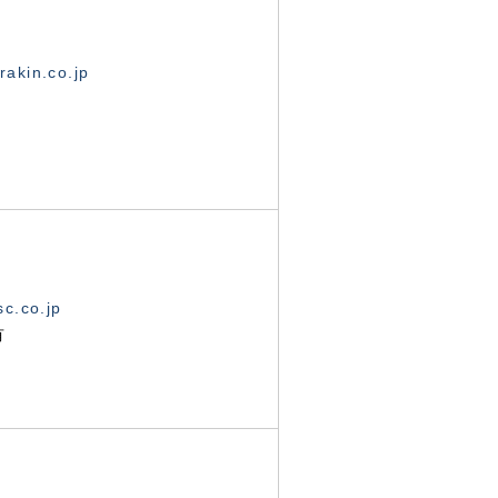
akin.co.jp
c.co.jp
有