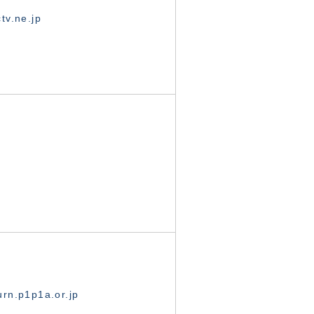
tv.ne.jp
rn.p1p1a.or.jp