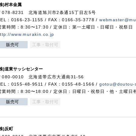
(株)村本金属
〒078-8231 北海道旭川市2条通15丁目左5号
TEL：0166-23-1155 / FAX：0166-35-3778 /
webmaster@mur
営業時間：8:30〜17:30 / 定休日：第一土曜日・日曜日・祝祭日
ttp://www.murakin.co.jp
販売可
工事・取付可
(株)道東サッシセンター
〒080-0010 北海道帯広市大通南31-56
TEL：0155-48-9511 / FAX：0155-48-1566 /
gotou@doutou-s
営業時間：8:30〜18:00 / 定休日：日曜日・祝祭日・他・土曜日
販売可
工事・取付可
(株)反町