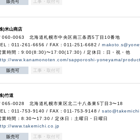
販売可
工事・取付可
(株)米山商店
〒060-0063 北海道札幌市中央区南三条西5丁目10番地
TEL：011-261-6656 / FAX：011-251-6682 /
makoto.s@yone
営業時間：9:00(8:30)〜17:00(17:30) / 定休日：日・祝・他
ttp://www.kanamonoten.com/sapporoshi-yoneyama/produc
販売可
工事・取付可
(株)竹道
〒065-0028 北海道札幌市東区北二十八条東5丁目3〜18
TEL：011-753-9140 / FAX：011-753-9148 /
sato@takemichi
営業時間：8:30〜17:30 / 定休日：土曜日・日曜日
ttp://www.takemichi.co.jp
販売可
工事・取付可