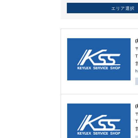
エリア選択
h