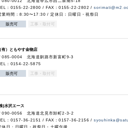
〒080-0012 北海道帯広市西二条南5-18
TEL：0155-22-2800 / FAX：0155-22-2802 /
sorimati@m2.oc
営業時間：8:30〜17:30 / 定休日：日曜日・祝祭日
販売可
工事・取付可
（有）ともやす金物店
〒085-0004 北海道釧路市新富町9-3
TEL：0154-22-5875
販売可
工事・取付可
(株)水沢エース
〒090-0056 北海道北見市卸町2-3-2
TEL：0157-36-2151 / FAX：0157-36-2156 /
syouhinka@satu
定休日：日曜日・祝祭日・土曜午後