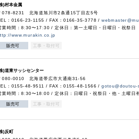
(株)村本金属
〒078-8231 北海道旭川市2条通15丁目左5号
TEL：0166-23-1155 / FAX：0166-35-3778 /
webmaster@mur
営業時間：8:30〜17:30 / 定休日：第一土曜日・日曜日・祝祭日
ttp://www.murakin.co.jp
販売可
工事・取付可
(株)道東サッシセンター
〒080-0010 北海道帯広市大通南31-56
TEL：0155-48-9511 / FAX：0155-48-1566 /
gotou@doutou-s
営業時間：8:30〜18:00 / 定休日：日曜日・祝祭日・他・土曜日
販売可
工事・取付可
(株)反町