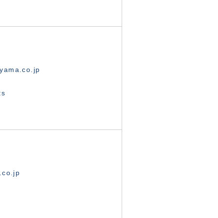
yama.co.jp
ts
.co.jp