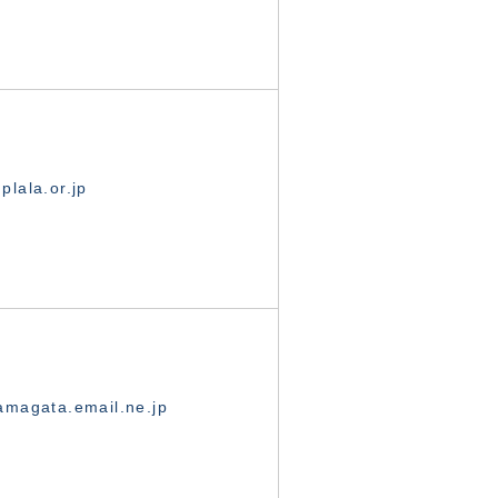
lala.or.jp
magata.email.ne.jp