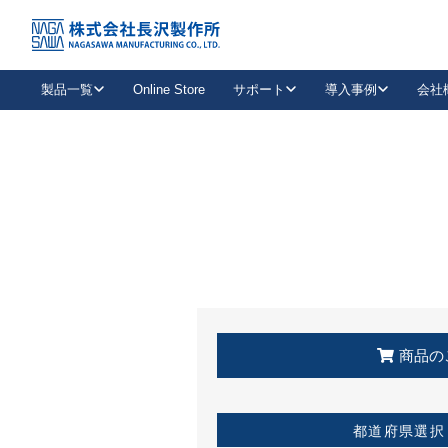
トップ
KSS加盟店・取扱店情報
店舗一覧
製品一覧
Online Store
サポート
導入事例
会社
新卒採用
会社情報
事業内容
中途採用
お問い合わせ
社会貢献活動
パート
2026年度採用情報
キャリア採用・専門職
メールフォームはこちら
工場で
キーレックス
レバーハンドル
キーレックス
機械式ボタン錠
室内用ドアハンドル
導入事例一覧
装
メールニュース
製品検索
お知らせ一覧
よくある質問（FAQ）
特集
簡単診断
教育機関
21
お客様に適したキーレックスをお探しいただけます。
廃番品情報
発
医療機関
品番から探す
取扱店情報
キーレックスを品番からお探しいただけます。
詳し
企業様採用事
商品の
お役立ち情報
都道府県選択