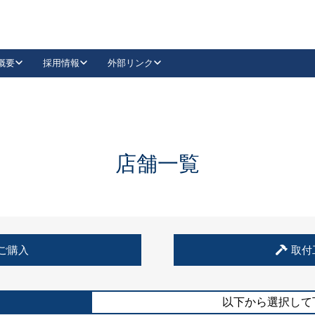
概要
採用情報
外部リンク
YouTube
Instagram
採用
キーレックスカタログ請求
の製品組み立て等
請求フォームはこちら
古代・古代NEO
レバーハンドル
Vi-Clear
古代・古代NEO
飾錠
導入事例一覧
抗ウイルス・抗菌製品
導入事例一覧
Facebook
LinkedIn
店舗一覧
00 / 1100から簡単に交換できるキーレックス4000を
日本ロック工業会
売開始しました。
外部サイト
く見る
例
ご購入
取付
長期住宅使用部材標準化推進協議会
外部サイト
以下から選択して