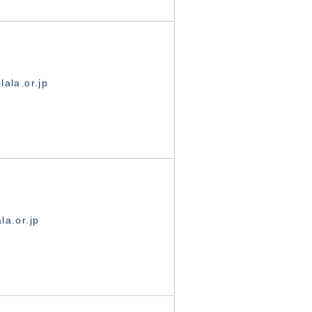
ala.or.jp
la.or.jp