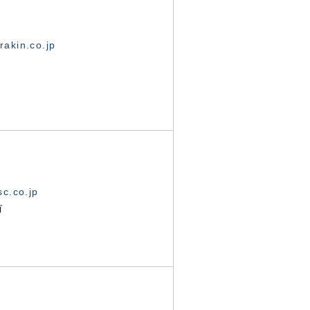
akin.co.jp
c.co.jp
有