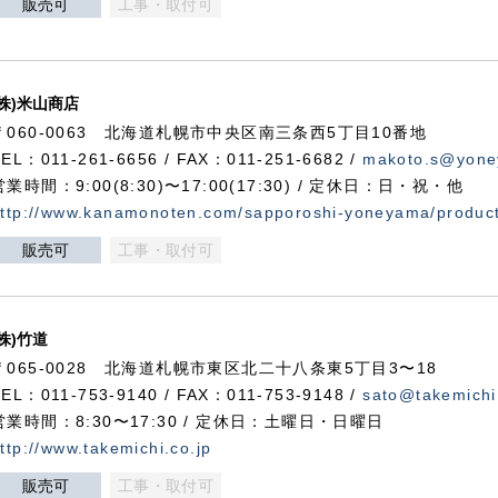
販売可
工事・取付可
(株)米山商店
〒060-0063 北海道札幌市中央区南三条西5丁目10番地
TEL：011-261-6656 / FAX：011-251-6682 /
makoto.s@yone
営業時間：9:00(8:30)〜17:00(17:30) / 定休日：日・祝・他
ttp://www.kanamonoten.com/sapporoshi-yoneyama/produc
販売可
工事・取付可
(株)竹道
〒065-0028 北海道札幌市東区北二十八条東5丁目3〜18
TEL：011-753-9140 / FAX：011-753-9148 /
sato@takemichi
営業時間：8:30〜17:30 / 定休日：土曜日・日曜日
ttp://www.takemichi.co.jp
販売可
工事・取付可