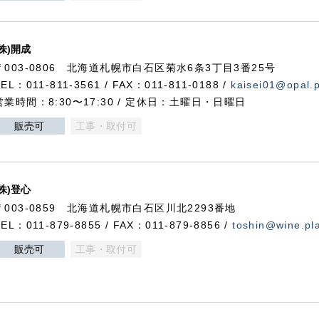
(株)開成
〒003-0806 北海道札幌市白石区菊水6条3丁目3番25号
TEL：011-811-3561 / FAX：011-811-0188 /
kaisei01@opal.pl
営業時間：8:30〜17:30 / 定休日：土曜日・日曜日
販売可
工事・取付可
(株)登心
〒003-0859 北海道札幌市白石区川北2293番地
TEL：011-879-8855 / FAX：011-879-8856 /
toshin@wine.pla
販売可
工事・取付可