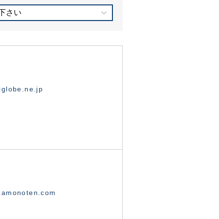
下さい
globe.ne.jp
namonoten.com