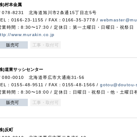
(株)村本金属
〒078-8231 北海道旭川市2条通15丁目左5号
TEL：0166-23-1155 / FAX：0166-35-3778 /
webmaster@mur
営業時間：8:30〜17:30 / 定休日：第一土曜日・日曜日・祝祭日
ttp://www.murakin.co.jp
販売可
工事・取付可
(株)道東サッシセンター
〒080-0010 北海道帯広市大通南31-56
TEL：0155-48-9511 / FAX：0155-48-1566 /
gotou@doutou-s
営業時間：8:30〜18:00 / 定休日：日曜日・祝祭日・他・土曜日
販売可
工事・取付可
(株)反町