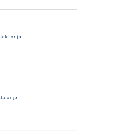
ala.or.jp
la.or.jp