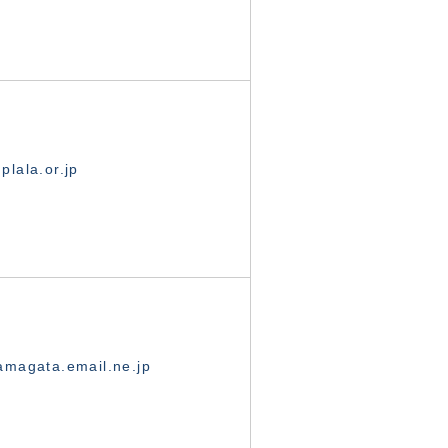
lala.or.jp
magata.email.ne.jp