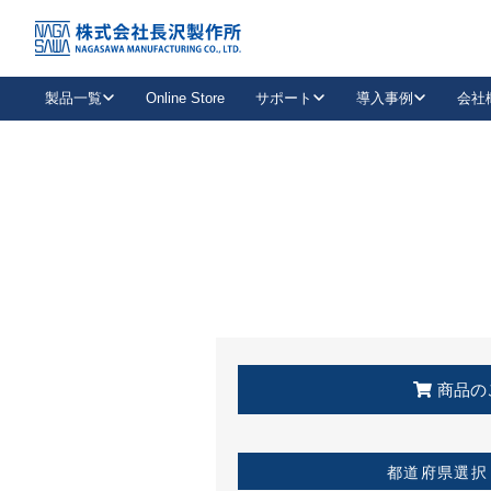
トップ
KSS加盟店・取扱店情報
店舗一覧
製品一覧
Online Store
サポート
導入事例
会社
新卒採用
会社情報
事業内容
中途採用
お問い合わせ
社会貢献活動
パート
2026年度採用情報
キャリア採用・専門職
メールフォームはこちら
工場で
キーレックス
レバーハンドル
キーレックス
機械式ボタン錠
室内用ドアハンドル
導入事例一覧
装
メールニュース
製品検索
お知らせ一覧
よくある質問（FAQ）
特集
簡単診断
教育機関
21
お客様に適したキーレックスをお探しいただけます。
廃番品情報
発
医療機関
品番から探す
取扱店情報
キーレックスを品番からお探しいただけます。
詳し
企業様採用事
商品の
お役立ち情報
都道府県選択