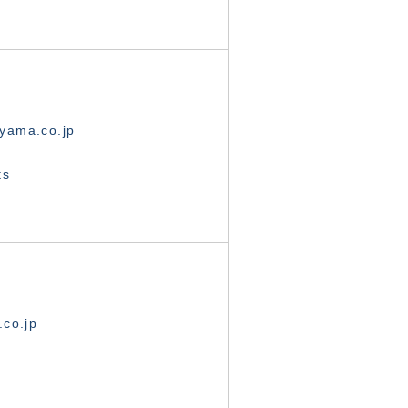
yama.co.jp
ts
.co.jp