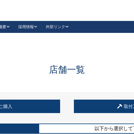
概要
採用情報
外部リンク
YouTube
Instagram
採用
キーレックスカタログ請求
の製品組み立て等
請求フォームはこちら
古代・古代NEO
レバーハンドル
Vi-Clear
古代・古代NEO
飾錠
導入事例一覧
抗ウイルス・抗菌製品
導入事例一覧
Facebook
LinkedIn
店舗一覧
00 / 1100から簡単に交換できるキーレックス4000を
日本ロック工業会
売開始しました。
外部サイト
く見る
例
ご購入
取付
長期住宅使用部材標準化推進協議会
外部サイト
以下から選択して