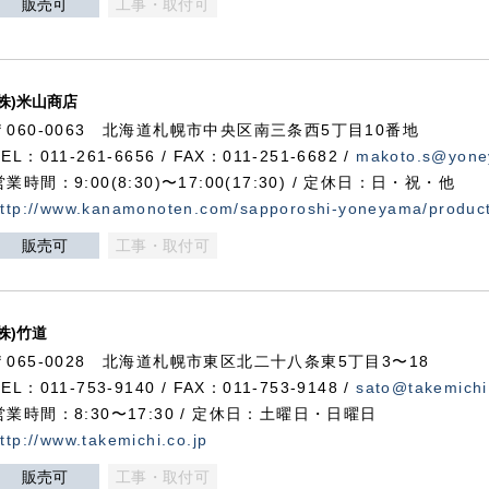
販売可
工事・取付可
(株)米山商店
〒060-0063 北海道札幌市中央区南三条西5丁目10番地
TEL：011-261-6656 / FAX：011-251-6682 /
makoto.s@yone
営業時間：9:00(8:30)〜17:00(17:30) / 定休日：日・祝・他
ttp://www.kanamonoten.com/sapporoshi-yoneyama/produc
販売可
工事・取付可
(株)竹道
〒065-0028 北海道札幌市東区北二十八条東5丁目3〜18
TEL：011-753-9140 / FAX：011-753-9148 /
sato@takemichi
営業時間：8:30〜17:30 / 定休日：土曜日・日曜日
ttp://www.takemichi.co.jp
販売可
工事・取付可