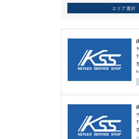
エリア選択
h