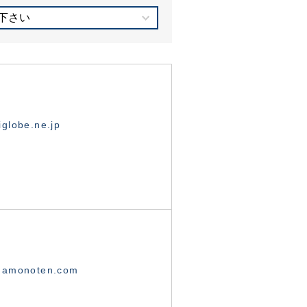
下さい
globe.ne.jp
namonoten.com