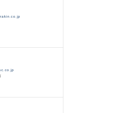
akin.co.jp
c.co.jp
有