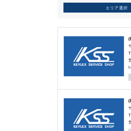
エリア選択
h