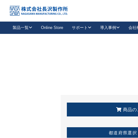
トップ
KSS加盟店・取扱店情報
店舗一覧
製品一覧
Online Store
サポート
導入事例
会社
新卒採用
会社情報
事業内容
中途採用
お問い合わせ
社会貢献活動
パート
2026年度採用情報
キャリア採用・専門職
メールフォームはこちら
工場で
キーレックス
レバーハンドル
キーレックス
機械式ボタン錠
室内用ドアハンドル
導入事例一覧
装
メールニュース
製品検索
お知らせ一覧
よくある質問（FAQ）
特集
簡単診断
教育機関
21
お客様に適したキーレックスをお探しいただけます。
廃番品情報
発
医療機関
品番から探す
取扱店情報
キーレックスを品番からお探しいただけます。
詳し
企業様採用事
商品の
お役立ち情報
都道府県選択