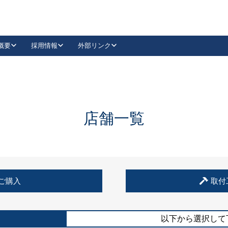
概要
採用情報
外部リンク
YouTube
Instagram
採用
キーレックスカタログ請求
の製品組み立て等
請求フォームはこちら
古代・古代NEO
レバーハンドル
Vi-Clear
古代・古代NEO
飾錠
導入事例一覧
抗ウイルス・抗菌製品
導入事例一覧
Facebook
LinkedIn
店舗一覧
00 / 1100から簡単に交換できるキーレックス4000を
日本ロック工業会
売開始しました。
外部サイト
く見る
例
ご購入
取付
長期住宅使用部材標準化推進協議会
外部サイト
以下から選択して