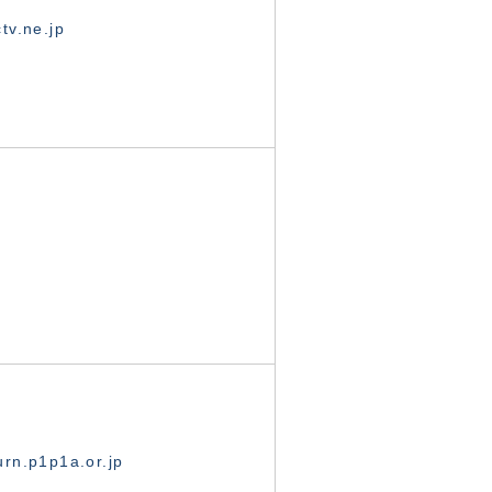
tv.ne.jp
rn.p1p1a.or.jp