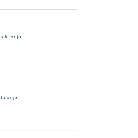
ala.or.jp
la.or.jp