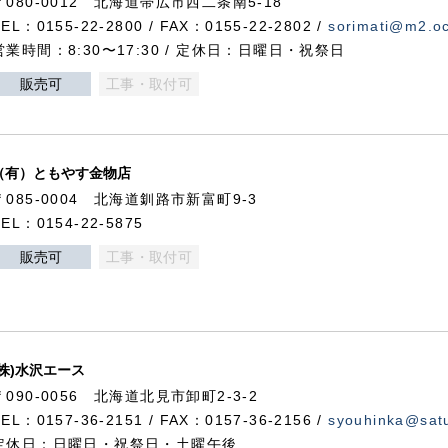
〒080-0012 北海道帯広市西二条南5-18
TEL：0155-22-2800 / FAX：0155-22-2802 /
sorimati@m2.oc
営業時間：8:30〜17:30 / 定休日：日曜日・祝祭日
販売可
工事・取付可
（有）ともやす金物店
〒085-0004 北海道釧路市新富町9-3
TEL：0154-22-5875
販売可
工事・取付可
(株)水沢エース
〒090-0056 北海道北見市卸町2-3-2
TEL：0157-36-2151 / FAX：0157-36-2156 /
syouhinka@satu
定休日：日曜日・祝祭日・土曜午後