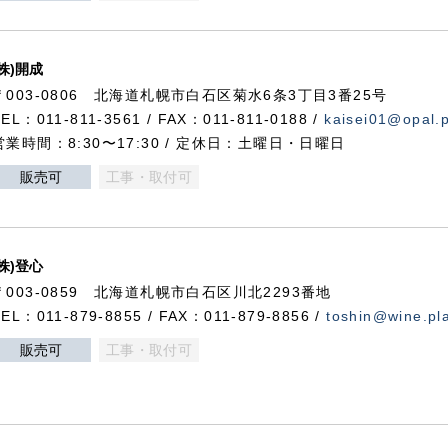
(株)開成
〒003-0806 北海道札幌市白石区菊水6条3丁目3番25号
TEL：011-811-3561 / FAX：011-811-0188 /
kaisei01@opal.pl
営業時間：8:30〜17:30 / 定休日：土曜日・日曜日
販売可
工事・取付可
(株)登心
〒003-0859 北海道札幌市白石区川北2293番地
TEL：011-879-8855 / FAX：011-879-8856 /
toshin@wine.pla
販売可
工事・取付可