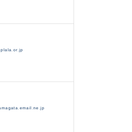
lala.or.jp
magata.email.ne.jp