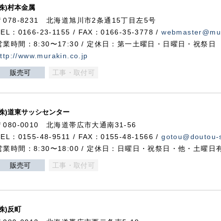
(株)村本金属
〒078-8231 北海道旭川市2条通15丁目左5号
TEL：0166-23-1155 / FAX：0166-35-3778 /
webmaster@mur
営業時間：8:30〜17:30 / 定休日：第一土曜日・日曜日・祝祭日
ttp://www.murakin.co.jp
販売可
工事・取付可
(株)道東サッシセンター
〒080-0010 北海道帯広市大通南31-56
TEL：0155-48-9511 / FAX：0155-48-1566 /
gotou@doutou-s
営業時間：8:30〜18:00 / 定休日：日曜日・祝祭日・他・土曜日
販売可
工事・取付可
(株)反町