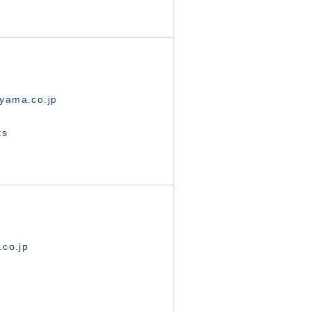
yama.co.jp
ts
.co.jp