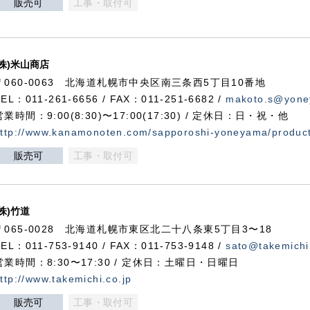
販売可
工事・取付可
(株)米山商店
〒060-0063 北海道札幌市中央区南三条西5丁目10番地
TEL：011-261-6656 / FAX：011-251-6682 /
makoto.s@yone
営業時間：9:00(8:30)〜17:00(17:30) / 定休日：日・祝・他
ttp://www.kanamonoten.com/sapporoshi-yoneyama/produc
販売可
工事・取付可
(株)竹道
〒065-0028 北海道札幌市東区北二十八条東5丁目3〜18
TEL：011-753-9140 / FAX：011-753-9148 /
sato@takemichi
営業時間：8:30〜17:30 / 定休日：土曜日・日曜日
ttp://www.takemichi.co.jp
販売可
工事・取付可