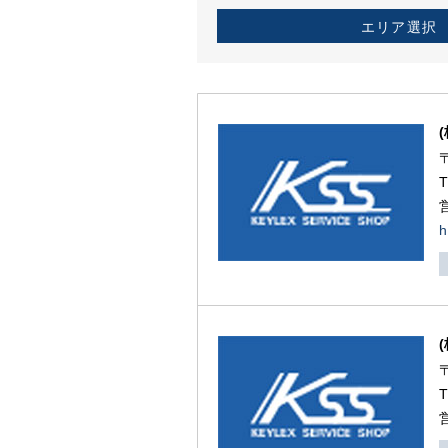
エリア選択
h