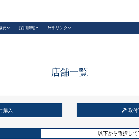
概要
採用情報
外部リンク
YouTube
Instagram
採用
キーレックスカタログ請求
の製品組み立て等
請求フォームはこちら
古代・古代NEO
レバーハンドル
Vi-Clear
古代・古代NEO
飾錠
導入事例一覧
抗ウイルス・抗菌製品
導入事例一覧
Facebook
LinkedIn
店舗一覧
00 / 1100から簡単に交換できるキーレックス4000を
日本ロック工業会
売開始しました。
外部サイト
く見る
例
ご購入
取付
長期住宅使用部材標準化推進協議会
外部サイト
以下から選択して