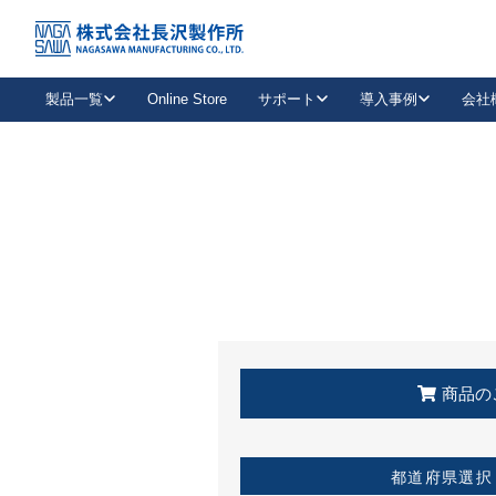
トップ
KSS加盟店・取扱店情報
店舗一覧
製品一覧
Online Store
サポート
導入事例
会社
新卒採用
会社情報
事業内容
中途採用
お問い合わせ
社会貢献活動
パート
2026年度採用情報
キャリア採用・専門職
メールフォームはこちら
工場で
キーレックス
レバーハンドル
キーレックス
機械式ボタン錠
室内用ドアハンドル
導入事例一覧
装
メールニュース
製品検索
お知らせ一覧
よくある質問（FAQ）
特集
簡単診断
教育機関
21
お客様に適したキーレックスをお探しいただけます。
廃番品情報
発
医療機関
品番から探す
取扱店情報
キーレックスを品番からお探しいただけます。
詳し
企業様採用事
商品の
お役立ち情報
都道府県選択