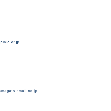
lala.or.jp
magata.email.ne.jp