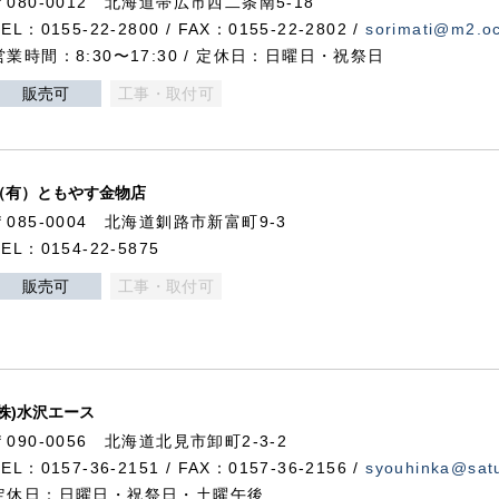
〒080-0012 北海道帯広市西二条南5-18
TEL：0155-22-2800 / FAX：0155-22-2802 /
sorimati@m2.oc
営業時間：8:30〜17:30 / 定休日：日曜日・祝祭日
販売可
工事・取付可
（有）ともやす金物店
〒085-0004 北海道釧路市新富町9-3
TEL：0154-22-5875
販売可
工事・取付可
(株)水沢エース
〒090-0056 北海道北見市卸町2-3-2
TEL：0157-36-2151 / FAX：0157-36-2156 /
syouhinka@satu
定休日：日曜日・祝祭日・土曜午後