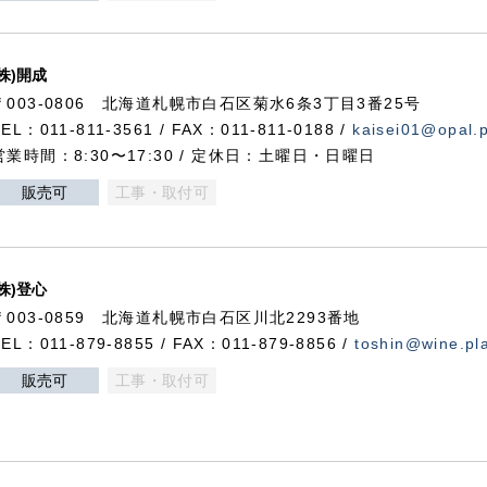
(株)開成
〒003-0806 北海道札幌市白石区菊水6条3丁目3番25号
TEL：011-811-3561 / FAX：011-811-0188 /
kaisei01@opal.pl
営業時間：8:30〜17:30 / 定休日：土曜日・日曜日
販売可
工事・取付可
(株)登心
〒003-0859 北海道札幌市白石区川北2293番地
TEL：011-879-8855 / FAX：011-879-8856 /
toshin@wine.pla
販売可
工事・取付可