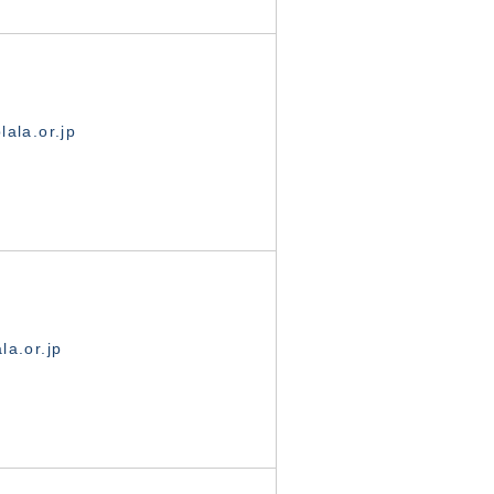
ala.or.jp
la.or.jp