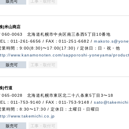
販売可
工事・取付可
(株)米山商店
〒060-0063 北海道札幌市中央区南三条西5丁目10番地
TEL：011-261-6656 / FAX：011-251-6682 /
makoto.s@yone
営業時間：9:00(8:30)〜17:00(17:30) / 定休日：日・祝・他
ttp://www.kanamonoten.com/sapporoshi-yoneyama/produc
販売可
工事・取付可
(株)竹道
〒065-0028 北海道札幌市東区北二十八条東5丁目3〜18
TEL：011-753-9140 / FAX：011-753-9148 /
sato@takemichi
営業時間：8:30〜17:30 / 定休日：土曜日・日曜日
ttp://www.takemichi.co.jp
販売可
工事・取付可