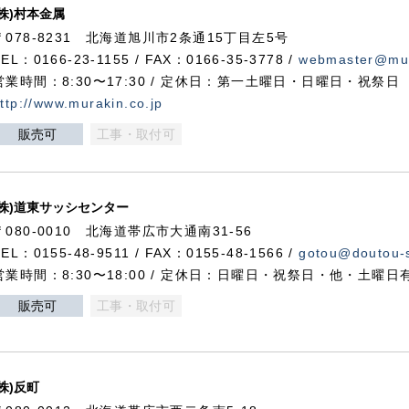
(株)村本金属
〒078-8231 北海道旭川市2条通15丁目左5号
TEL：0166-23-1155 / FAX：0166-35-3778 /
webmaster@mur
営業時間：8:30〜17:30 / 定休日：第一土曜日・日曜日・祝祭日
ttp://www.murakin.co.jp
販売可
工事・取付可
(株)道東サッシセンター
〒080-0010 北海道帯広市大通南31-56
TEL：0155-48-9511 / FAX：0155-48-1566 /
gotou@doutou-s
営業時間：8:30〜18:00 / 定休日：日曜日・祝祭日・他・土曜日
販売可
工事・取付可
(株)反町