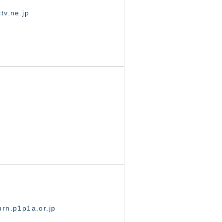
tv.ne.jp
rn.p1p1a.or.jp