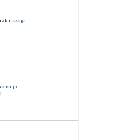
akin.co.jp
c.co.jp
有