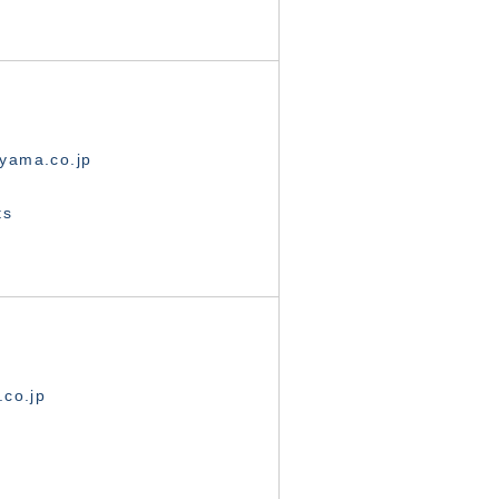
yama.co.jp
ts
.co.jp