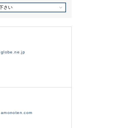
下さい
globe.ne.jp
namonoten.com