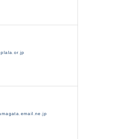
lala.or.jp
magata.email.ne.jp