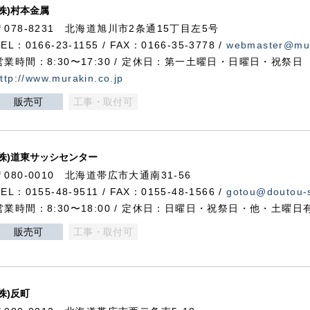
(株)村本金属
〒078-8231 北海道旭川市2条通15丁目左5号
TEL：0166-23-1155 / FAX：0166-35-3778 /
webmaster@mur
営業時間：8:30〜17:30 / 定休日：第一土曜日・日曜日・祝祭日
ttp://www.murakin.co.jp
販売可
工事・取付可
(株)道東サッシセンター
〒080-0010 北海道帯広市大通南31-56
TEL：0155-48-9511 / FAX：0155-48-1566 /
gotou@doutou-s
営業時間：8:30〜18:00 / 定休日：日曜日・祝祭日・他・土曜日
販売可
工事・取付可
(株)反町