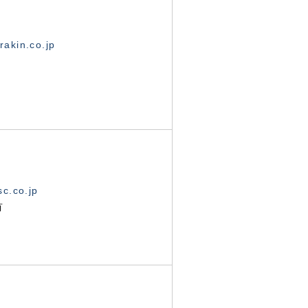
akin.co.jp
c.co.jp
有