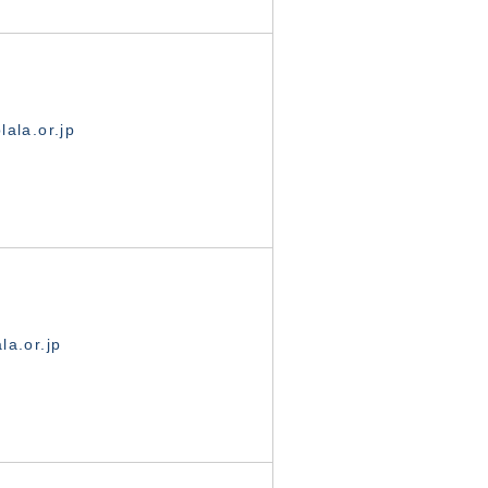
ala.or.jp
la.or.jp