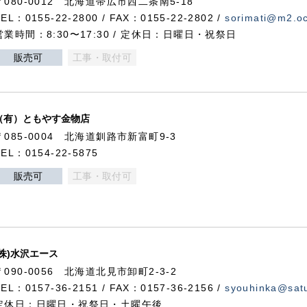
〒080-0012 北海道帯広市西二条南5-18
TEL：0155-22-2800 / FAX：0155-22-2802 /
sorimati@m2.oc
営業時間：8:30〜17:30 / 定休日：日曜日・祝祭日
販売可
工事・取付可
（有）ともやす金物店
〒085-0004 北海道釧路市新富町9-3
TEL：0154-22-5875
販売可
工事・取付可
(株)水沢エース
〒090-0056 北海道北見市卸町2-3-2
TEL：0157-36-2151 / FAX：0157-36-2156 /
syouhinka@satu
定休日：日曜日・祝祭日・土曜午後