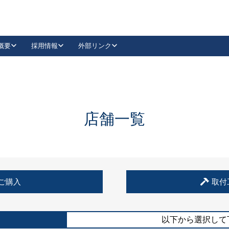
概要
採用情報
外部リンク
YouTube
Instagram
採用
キーレックスカタログ請求
の製品組み立て等
請求フォームはこちら
古代・古代NEO
レバーハンドル
Vi-Clear
古代・古代NEO
飾錠
導入事例一覧
抗ウイルス・抗菌製品
導入事例一覧
Facebook
LinkedIn
店舗一覧
00 / 1100から簡単に交換できるキーレックス4000を
日本ロック工業会
売開始しました。
外部サイト
く見る
例
ご購入
取付
長期住宅使用部材標準化推進協議会
外部サイト
以下から選択して