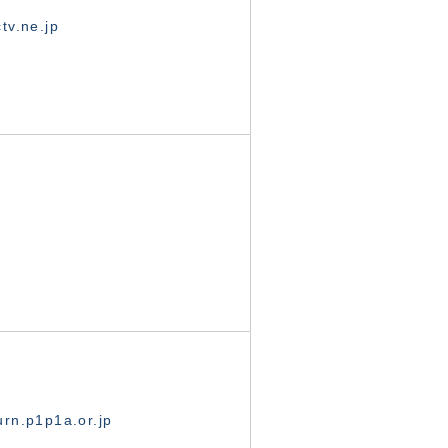
tv.ne.jp
rn.p1p1a.or.jp