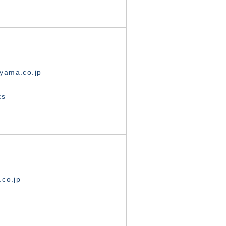
yama.co.jp
ts
.co.jp