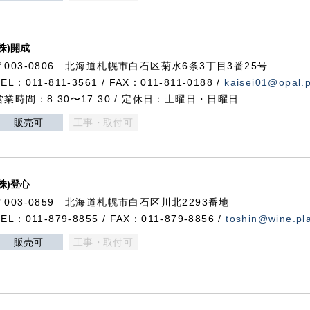
(株)開成
〒003-0806 北海道札幌市白石区菊水6条3丁目3番25号
TEL：011-811-3561 / FAX：011-811-0188 /
kaisei01@opal.pl
営業時間：8:30〜17:30 / 定休日：土曜日・日曜日
販売可
工事・取付可
(株)登心
〒003-0859 北海道札幌市白石区川北2293番地
TEL：011-879-8855 / FAX：011-879-8856 /
toshin@wine.pla
販売可
工事・取付可