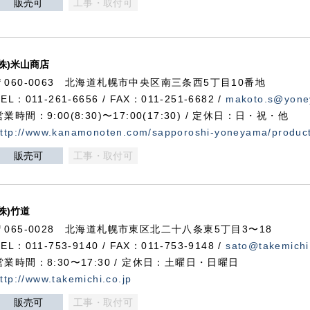
販売可
工事・取付可
(株)米山商店
〒060-0063 北海道札幌市中央区南三条西5丁目10番地
TEL：011-261-6656 / FAX：011-251-6682 /
makoto.s@yone
営業時間：9:00(8:30)〜17:00(17:30) / 定休日：日・祝・他
ttp://www.kanamonoten.com/sapporoshi-yoneyama/produc
販売可
工事・取付可
(株)竹道
〒065-0028 北海道札幌市東区北二十八条東5丁目3〜18
TEL：011-753-9140 / FAX：011-753-9148 /
sato@takemichi
営業時間：8:30〜17:30 / 定休日：土曜日・日曜日
ttp://www.takemichi.co.jp
販売可
工事・取付可