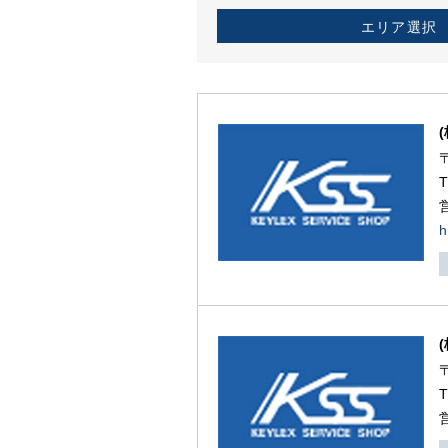
エリア選択
h