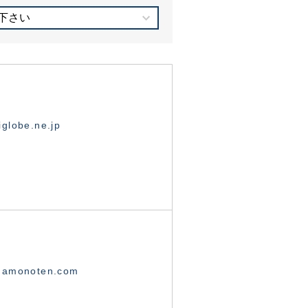
下さい
globe.ne.jp
namonoten.com