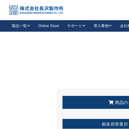
トップ
KSS加盟店・取扱店情報
店舗一覧
製品一覧
Online Store
サポート
導入事例
会社
新卒採用
会社情報
事業内容
中途採用
お問い合わせ
社会貢献活動
パート
2026年度採用情報
キャリア採用・専門職
メールフォームはこちら
工場で
キーレックス
レバーハンドル
キーレックス
機械式ボタン錠
室内用ドアハンドル
導入事例一覧
装
メールニュース
製品検索
お知らせ一覧
よくある質問（FAQ）
特集
簡単診断
教育機関
21
お客様に適したキーレックスをお探しいただけます。
廃番品情報
発
医療機関
品番から探す
取扱店情報
キーレックスを品番からお探しいただけます。
詳し
企業様採用事
商品の
お役立ち情報
都道府県選択