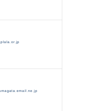
lala.or.jp
magata.email.ne.jp