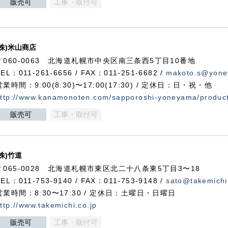
販売可
工事・取付可
(株)米山商店
〒060-0063 北海道札幌市中央区南三条西5丁目10番地
TEL：011-261-6656 / FAX：011-251-6682 /
makoto.s@yone
営業時間：9:00(8:30)〜17:00(17:30) / 定休日：日・祝・他
ttp://www.kanamonoten.com/sapporoshi-yoneyama/produc
販売可
工事・取付可
(株)竹道
〒065-0028 北海道札幌市東区北二十八条東5丁目3〜18
TEL：011-753-9140 / FAX：011-753-9148 /
sato@takemichi
営業時間：8:30〜17:30 / 定休日：土曜日・日曜日
ttp://www.takemichi.co.jp
販売可
工事・取付可