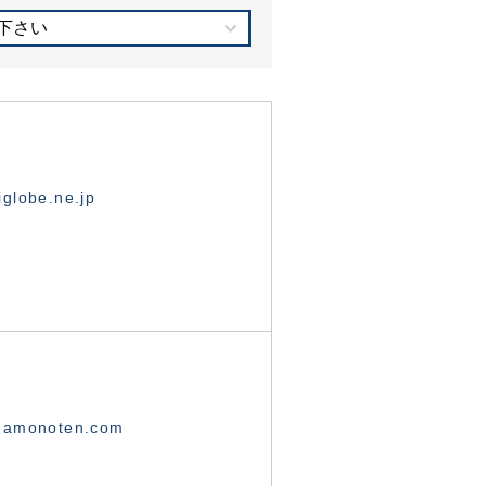
下さい
globe.ne.jp
namonoten.com