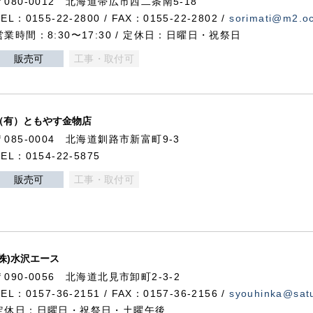
〒080-0012 北海道帯広市西二条南5-18
TEL：0155-22-2800 / FAX：0155-22-2802 /
sorimati@m2.oc
営業時間：8:30〜17:30 / 定休日：日曜日・祝祭日
販売可
工事・取付可
（有）ともやす金物店
〒085-0004 北海道釧路市新富町9-3
TEL：0154-22-5875
販売可
工事・取付可
(株)水沢エース
〒090-0056 北海道北見市卸町2-3-2
TEL：0157-36-2151 / FAX：0157-36-2156 /
syouhinka@satu
定休日：日曜日・祝祭日・土曜午後