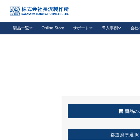
トップ
KSS加盟店・取扱店情報
店舗一覧
製品一覧
Online Store
サポート
導入事例
会社
新卒採用
会社情報
事業内容
中途採用
お問い合わせ
社会貢献活動
パート
2026年度採用情報
キャリア採用・専門職
メールフォームはこちら
工場で
キーレックス
レバーハンドル
キーレックス
機械式ボタン錠
室内用ドアハンドル
導入事例一覧
装
メールニュース
製品検索
お知らせ一覧
よくある質問（FAQ）
特集
簡単診断
教育機関
21
お客様に適したキーレックスをお探しいただけます。
廃番品情報
発
医療機関
品番から探す
取扱店情報
キーレックスを品番からお探しいただけます。
詳し
企業様採用事
商品の
お役立ち情報
都道府県選択