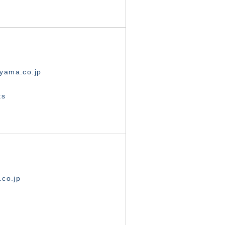
yama.co.jp
ts
.co.jp