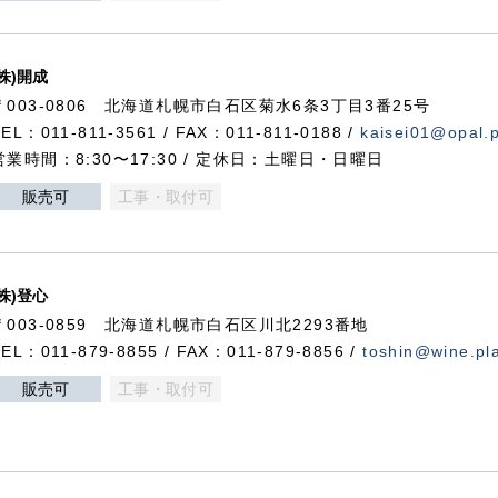
(株)開成
〒003-0806 北海道札幌市白石区菊水6条3丁目3番25号
TEL：011-811-3561 / FAX：011-811-0188 /
kaisei01@opal.pl
営業時間：8:30〜17:30 / 定休日：土曜日・日曜日
販売可
工事・取付可
(株)登心
〒003-0859 北海道札幌市白石区川北2293番地
TEL：011-879-8855 / FAX：011-879-8856 /
toshin@wine.pla
販売可
工事・取付可