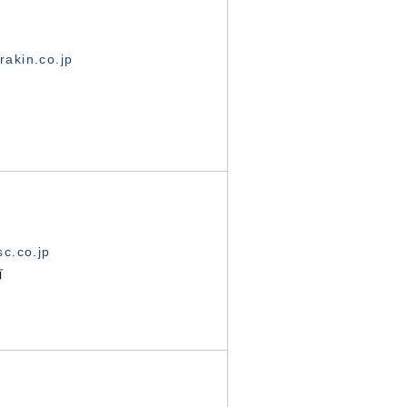
akin.co.jp
c.co.jp
有