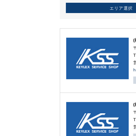
エリア選択
h