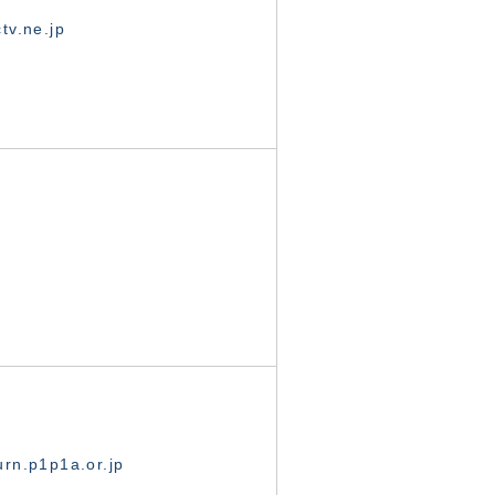
tv.ne.jp
rn.p1p1a.or.jp