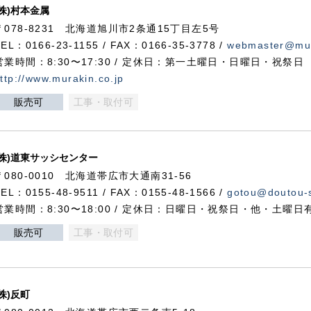
(株)村本金属
〒078-8231 北海道旭川市2条通15丁目左5号
TEL：0166-23-1155 / FAX：0166-35-3778 /
webmaster@mur
営業時間：8:30〜17:30 / 定休日：第一土曜日・日曜日・祝祭日
ttp://www.murakin.co.jp
販売可
工事・取付可
(株)道東サッシセンター
〒080-0010 北海道帯広市大通南31-56
TEL：0155-48-9511 / FAX：0155-48-1566 /
gotou@doutou-s
営業時間：8:30〜18:00 / 定休日：日曜日・祝祭日・他・土曜日
販売可
工事・取付可
(株)反町