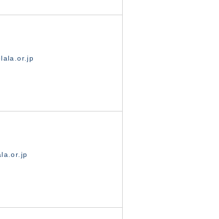
ala.or.jp
la.or.jp