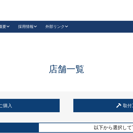
概要
採用情報
外部リンク
YouTube
Instagram
採用
キーレックスカタログ請求
の製品組み立て等
請求フォームはこちら
古代・古代NEO
レバーハンドル
Vi-Clear
古代・古代NEO
飾錠
導入事例一覧
抗ウイルス・抗菌製品
導入事例一覧
Facebook
LinkedIn
店舗一覧
00 / 1100から簡単に交換できるキーレックス4000を
日本ロック工業会
売開始しました。
外部サイト
く見る
例
ご購入
取付
長期住宅使用部材標準化推進協議会
外部サイト
以下から選択して