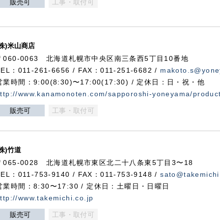
販売可
工事・取付可
(株)米山商店
〒060-0063 北海道札幌市中央区南三条西5丁目10番地
TEL：011-261-6656 / FAX：011-251-6682 /
makoto.s@yone
営業時間：9:00(8:30)〜17:00(17:30) / 定休日：日・祝・他
ttp://www.kanamonoten.com/sapporoshi-yoneyama/produc
販売可
工事・取付可
(株)竹道
〒065-0028 北海道札幌市東区北二十八条東5丁目3〜18
TEL：011-753-9140 / FAX：011-753-9148 /
sato@takemichi
営業時間：8:30〜17:30 / 定休日：土曜日・日曜日
ttp://www.takemichi.co.jp
販売可
工事・取付可