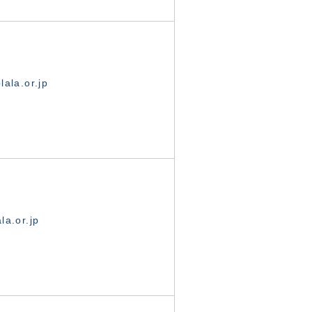
ala.or.jp
la.or.jp