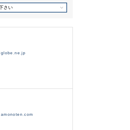
下さい
globe.ne.jp
namonoten.com