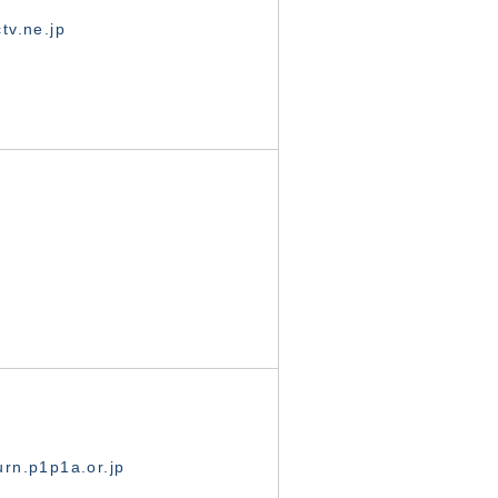
tv.ne.jp
rn.p1p1a.or.jp