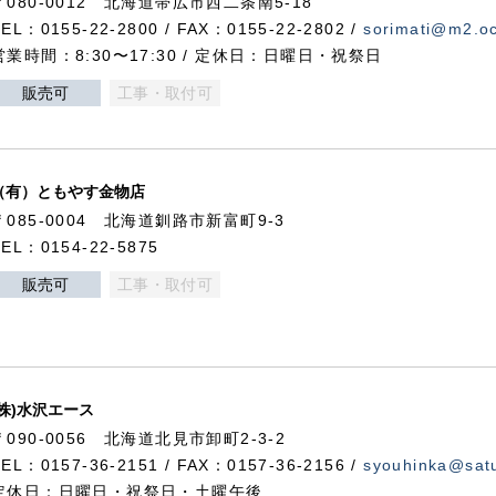
〒080-0012 北海道帯広市西二条南5-18
TEL：0155-22-2800 / FAX：0155-22-2802 /
sorimati@m2.oc
営業時間：8:30〜17:30 / 定休日：日曜日・祝祭日
販売可
工事・取付可
（有）ともやす金物店
〒085-0004 北海道釧路市新富町9-3
TEL：0154-22-5875
販売可
工事・取付可
(株)水沢エース
〒090-0056 北海道北見市卸町2-3-2
TEL：0157-36-2151 / FAX：0157-36-2156 /
syouhinka@satu
定休日：日曜日・祝祭日・土曜午後