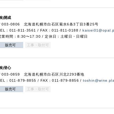
(株)開成
〒003-0806 北海道札幌市白石区菊水6条3丁目3番25号
TEL：011-811-3561 / FAX：011-811-0188 /
kaisei01@opal.pl
営業時間：8:30〜17:30 / 定休日：土曜日・日曜日
販売可
工事・取付可
(株)登心
〒003-0859 北海道札幌市白石区川北2293番地
TEL：011-879-8855 / FAX：011-879-8856 /
toshin@wine.pla
販売可
工事・取付可