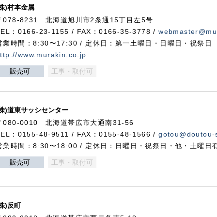
(株)村本金属
〒078-8231 北海道旭川市2条通15丁目左5号
TEL：0166-23-1155 / FAX：0166-35-3778 /
webmaster@mur
営業時間：8:30〜17:30 / 定休日：第一土曜日・日曜日・祝祭日
ttp://www.murakin.co.jp
販売可
工事・取付可
(株)道東サッシセンター
〒080-0010 北海道帯広市大通南31-56
TEL：0155-48-9511 / FAX：0155-48-1566 /
gotou@doutou-s
営業時間：8:30〜18:00 / 定休日：日曜日・祝祭日・他・土曜日
販売可
工事・取付可
(株)反町