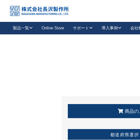
トップ
KSS加盟店・取扱店情報
店舗一覧
製品一覧
Online Store
サポート
導入事例
会社
新卒採用
会社情報
事業内容
中途採用
お問い合わせ
社会貢献活動
パート
2026年度採用情報
キャリア採用・専門職
メールフォームはこちら
工場で
キーレックス
レバーハンドル
キーレックス
機械式ボタン錠
室内用ドアハンドル
導入事例一覧
装
メールニュース
製品検索
お知らせ一覧
よくある質問（FAQ）
特集
簡単診断
教育機関
21
お客様に適したキーレックスをお探しいただけます。
廃番品情報
発
医療機関
品番から探す
取扱店情報
キーレックスを品番からお探しいただけます。
詳し
企業様採用事
商品の
お役立ち情報
都道府県選択