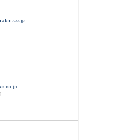
akin.co.jp
c.co.jp
有