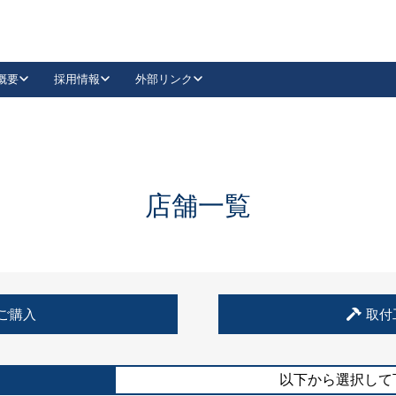
概要
採用情報
外部リンク
YouTube
Instagram
採用
キーレックスカタログ請求
の製品組み立て等
請求フォームはこちら
古代・古代NEO
レバーハンドル
Vi-Clear
古代・古代NEO
飾錠
導入事例一覧
抗ウイルス・抗菌製品
導入事例一覧
Facebook
LinkedIn
店舗一覧
00 / 1100から簡単に交換できるキーレックス4000を
日本ロック工業会
売開始しました。
外部サイト
く見る
例
ご購入
取付
長期住宅使用部材標準化推進協議会
外部サイト
以下から選択して