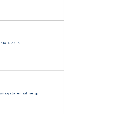
lala.or.jp
magata.email.ne.jp