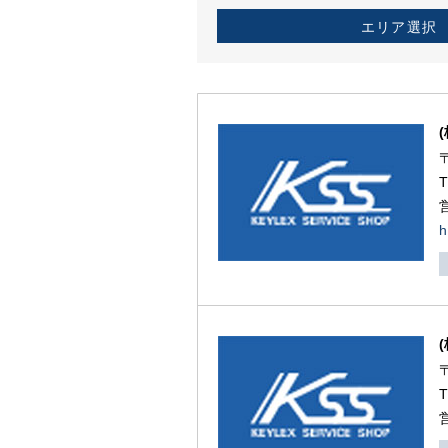
エリア選択
h