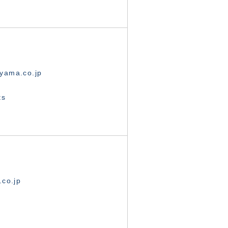
yama.co.jp
ts
.co.jp