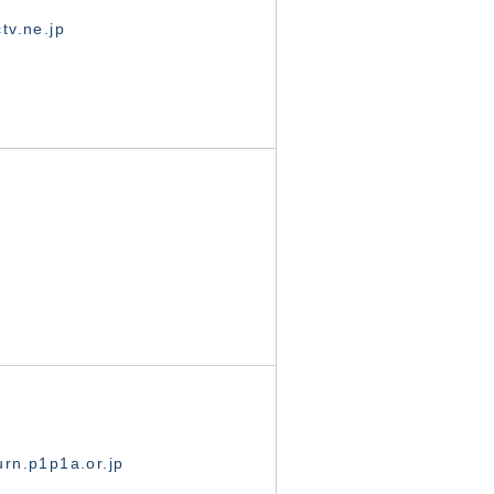
tv.ne.jp
rn.p1p1a.or.jp