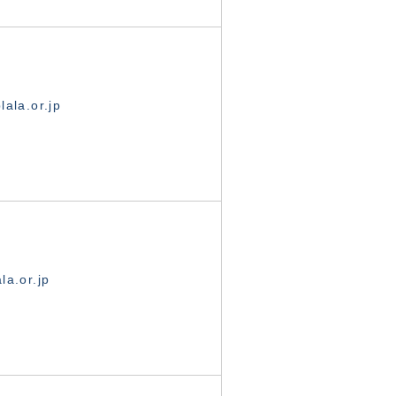
ala.or.jp
la.or.jp