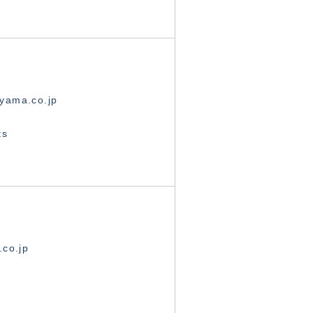
yama.co.jp
ts
.co.jp