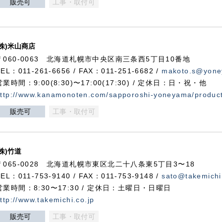
販売可
工事・取付可
(株)米山商店
〒060-0063 北海道札幌市中央区南三条西5丁目10番地
TEL：011-261-6656 / FAX：011-251-6682 /
makoto.s@yone
営業時間：9:00(8:30)〜17:00(17:30) / 定休日：日・祝・他
ttp://www.kanamonoten.com/sapporoshi-yoneyama/produc
販売可
工事・取付可
(株)竹道
〒065-0028 北海道札幌市東区北二十八条東5丁目3〜18
TEL：011-753-9140 / FAX：011-753-9148 /
sato@takemichi
営業時間：8:30〜17:30 / 定休日：土曜日・日曜日
ttp://www.takemichi.co.jp
販売可
工事・取付可