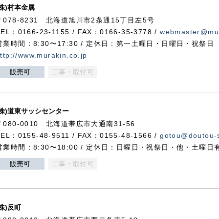
(株)村本金属
〒078-8231 北海道旭川市2条通15丁目左5号
TEL：0166-23-1155 / FAX：0166-35-3778 /
webmaster@mur
営業時間：8:30〜17:30 / 定休日：第一土曜日・日曜日・祝祭日
ttp://www.murakin.co.jp
販売可
工事・取付可
(株)道東サッシセンター
〒080-0010 北海道帯広市大通南31-56
TEL：0155-48-9511 / FAX：0155-48-1566 /
gotou@doutou-s
営業時間：8:30〜18:00 / 定休日：日曜日・祝祭日・他・土曜日
販売可
工事・取付可
(株)反町