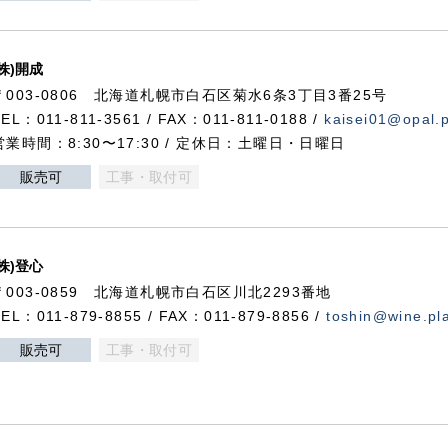
(株)開成
〒003-0806 北海道札幌市白石区菊水6条3丁目3番25号
TEL：011-811-3561 / FAX：011-811-0188 /
kaisei01@opal.pl
営業時間：8:30〜17:30 / 定休日：土曜日・日曜日
販売可
工事・取付可
(株)登心
〒003-0859 北海道札幌市白石区川北2293番地
TEL：011-879-8855 / FAX：011-879-8856 /
toshin@wine.pla
販売可
工事・取付可