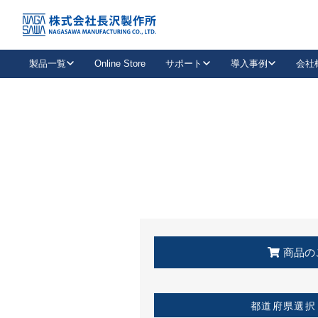
トップ
KSS加盟店・取扱店情報
店舗一覧
製品一覧
Online Store
サポート
導入事例
会社
新卒採用
会社情報
事業内容
中途採用
お問い合わせ
社会貢献活動
パート
2026年度採用情報
キャリア採用・専門職
メールフォームはこちら
工場で
キーレックス
レバーハンドル
キーレックス
機械式ボタン錠
室内用ドアハンドル
導入事例一覧
装
メールニュース
製品検索
お知らせ一覧
よくある質問（FAQ）
特集
簡単診断
教育機関
21
お客様に適したキーレックスをお探しいただけます。
廃番品情報
発
医療機関
品番から探す
取扱店情報
キーレックスを品番からお探しいただけます。
詳し
企業様採用事
商品の
お役立ち情報
都道府県選択