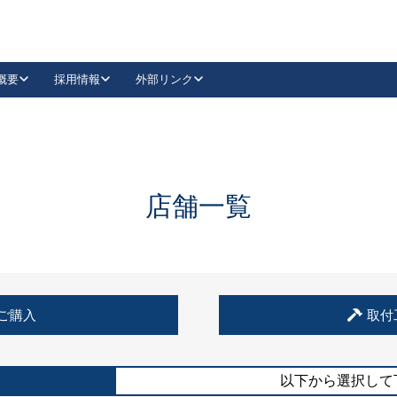
概要
採用情報
外部リンク
YouTube
Instagram
採用
キーレックスカタログ請求
の製品組み立て等
請求フォームはこちら
古代・古代NEO
レバーハンドル
Vi-Clear
古代・古代NEO
飾錠
導入事例一覧
抗ウイルス・抗菌製品
導入事例一覧
Facebook
LinkedIn
店舗一覧
00 / 1100から簡単に交換できるキーレックス4000を
日本ロック工業会
売開始しました。
外部サイト
く見る
例
ご購入
取付
長期住宅使用部材標準化推進協議会
外部サイト
以下から選択して