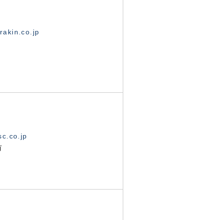
akin.co.jp
c.co.jp
有