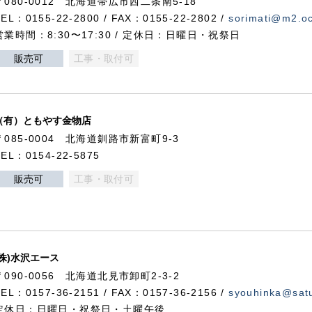
〒080-0012 北海道帯広市西二条南5-18
TEL：0155-22-2800 / FAX：0155-22-2802 /
sorimati@m2.oc
営業時間：8:30〜17:30 / 定休日：日曜日・祝祭日
販売可
工事・取付可
（有）ともやす金物店
〒085-0004 北海道釧路市新富町9-3
TEL：0154-22-5875
販売可
工事・取付可
(株)水沢エース
〒090-0056 北海道北見市卸町2-3-2
TEL：0157-36-2151 / FAX：0157-36-2156 /
syouhinka@satu
定休日：日曜日・祝祭日・土曜午後