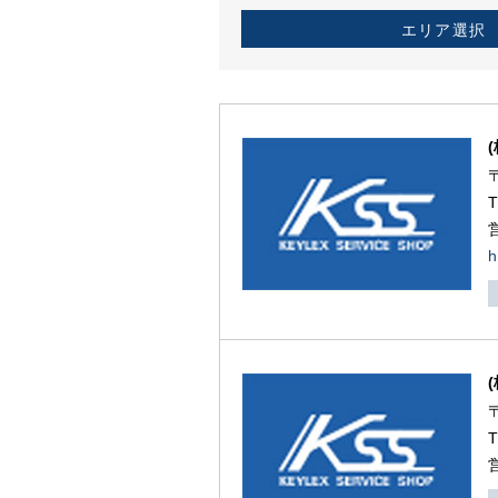
エリア選択
h