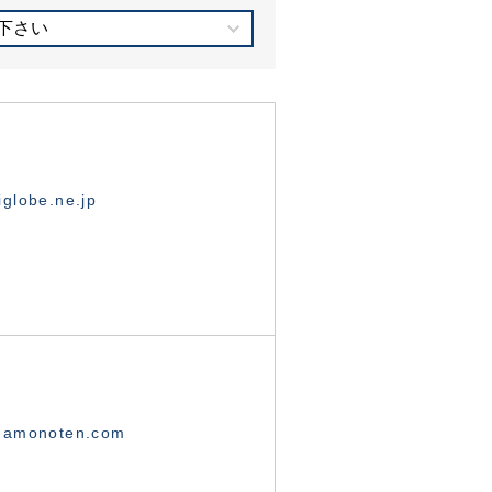
下さい
globe.ne.jp
namonoten.com