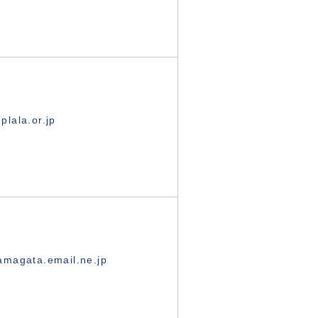
lala.or.jp
magata.email.ne.jp